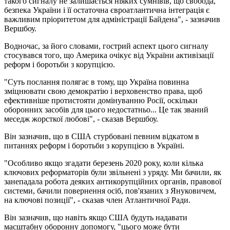
такого сигналу не залишається ніяких сумнівів, що свобода,
безпека України і її остаточна євроатлантична інтеграція є
важливим пріоритетом для адміністрації Байдена", - зазначив
Вершбоу.
Водночас, за його словами, гострий аспект цього сигналу
стосувався того, що Америка очікує від України активізації
реформ і боротьби з корупцією.
"Суть послання полягає в тому, що Україна повинна
зміцнювати свою демократію і верховенство права, щоб
ефективніше протистояти домінуванню Росії, оскільки
оборонних засобів для цього недостатньо... Це так званий
меседж жорсткої любові", - сказав Вершбоу.
Він зазначив, що в США стурбовані певним відкатом в
питаннях реформ і боротьби з корупцією в Україні.
"Особливо якщо згадати березень 2020 року, коли кілька
ключових реформаторів були звільнені з уряду. Ми бачили, як
занепадала робота деяких антикорупційних органів, правової
системи, бачили повернення осіб, пов'язаних з Януковичем,
на ключові позиції", - сказав член Атлантичної Ради.
Він зазначив, що навіть якщо США будуть надавати
масштабну оборонну допомогу, "цього може бути