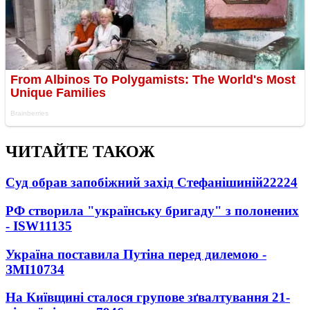
ЧИТАЙТЕ ТАКОЖ
Суд обрав запобіжний захід Стефанішиній
22224
РФ створила "українську бригаду" з полонених
- ISW
11135
Україна поставила Путіна перед дилемою -
ЗМІ
10734
На Київщині сталося групове зґвалтування 21-