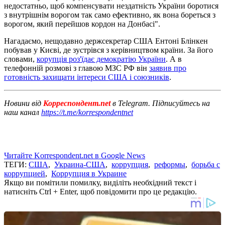
недостатньо, щоб компенсувати нездатність України боротися
з внутрішнім ворогом так само ефективно, як вона бореться з
ворогом, який перейшов кордон на Донбасі".
Нагадаємо, нещодавно держсекретар США Ентоні Блінкен
побував у Києві, де зустрівся з керівництвом країни. За його
словами,
корупція роз'їдає демократію України
. А в
телефонній розмові з главою МЗС РФ він
заявив про
готовність захищати інтереси США і союзників
.
Новини від
Корреспондент.net
в Telegram. Підписуйтесь на
наш канал
https://t.me/korrespondentnet
Читайте Korrespondent.net в Google News
ТЕГИ:
США
,
Украина-США
,
коррупция
,
реформы
,
борьба с
коррупцией
,
Коррупция в Украине
Якщо ви помітили помилку, виділіть необхідний текст і
натисніть Ctrl + Enter, щоб повідомити про це редакцію.