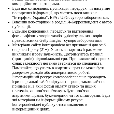
комерційними партнерами.
Будь яке копіювання, публікація, передрук, чи наступне
поширення інформації, що містить посилання на
"Інтерфакс-Україна", EPA / UPG, суворо забороняється.
Власник веб-сторінки в розділі Я-Корреспондент є автор
публікації.
Будь-яке копіювання, передрук та відтворення
фотографічних творів та/або аудіовізуальних творів
правовласника Getty Images - суворо забороняється.
Матеріали сайту korrespondent.net призначені для осіб
старше 21 року (21+). Участь в азартних іграх може
викликати ігрову залежність. Дотримуйтесь правил
(принципів) відповідальної гри. При виявленні перших
ознак залежності негайно зверніться до спеціаліста.
Пам'ятайте, що участь в азартних іграх не може бути
джерелом доходів або альтернативою роботі.
Інформаційний ресурс korrespondent.net не проводить
ігри на реальні та/або віртуальні гроші, також сайт не
приймає ні в якій формі оплату ставок та інших
платежів, які пов’язані/можуть бути пов’язані з
азартними іграми, букмекерами чи тоталізаторами. Будь-
які матеріали на інформаційному ресурсі
korrespondent.net публікуються виключно в
інформаційних цілях.