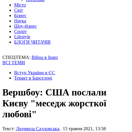
Місто
Світ
Бізнес
Наука
Шоу-бізнес
Спорт
Lifestyle
БЛОГИ ЧИТАЧІВ
СПЕЦТЕМА:
Війна в Ірані
ВСІ ТЕМИ
Вступ України в ЄС
Теракт в Барселоні
Вершбоу: США послали
Києву "меседж жорсткої
любові"
Текст:
Людмила Садловська
, 15 травня 2021, 13:58