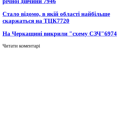
річної дівчини
7946
Стало відомо, в якій області найбільше
скаржаться на ТЦК
7720
На Черкащині викрили "схему СЗЧ"
6974
Читати коментарі