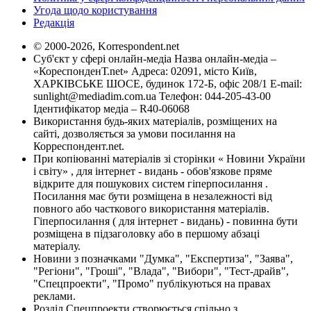
Угода щодо користування
Редакція
© 2000-2026, Korrespondent.net
Суб'єкт у сфері онлайн-медіа Назва онлайн-медіа –
«КореспонденТ.net» Адреса: 02091, місто Київ,
ХАРКІВСЬКЕ ШОСЕ, будинок 172-Б, офіс 208/1 E-mail:
sunlight@mediadim.com.ua
Телефон: 044-205-43-00
Ідентифікатор медіа – R40-06068
Використання будь-яких матеріалів, розміщених на
сайті, дозволяється за умови посилання на
Корреспондент.net.
При копіюванні матеріалів зі сторінки « Новини України
і світу» , для інтернет - видань - обов'язкове пряме
відкрите для пошукових систем гіперпосилання .
Посилання має бути розміщена в незалежності від
повного або часткового використання матеріалів.
Гіперпосилання ( для інтернет - видань) - повинна бути
розміщена в підзаголовку або в першому абзаці
матеріалу.
Новини з позначками "Думка", "Експертиза", "Заява",
"Регіони", "Гроші", "Влада", "Вибори", "Тест-драйв",
"Спецпроекти", "Промо" публікуються на правах
реклами.
Розділ Спецпроекти створюється спільно з