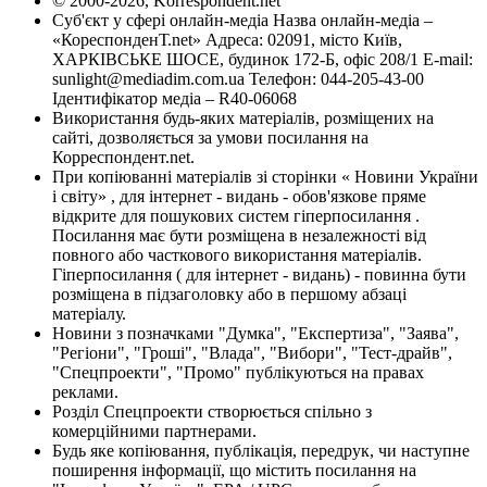
© 2000-2026, Korrespondent.net
Суб'єкт у сфері онлайн-медіа Назва онлайн-медіа –
«КореспонденТ.net» Адреса: 02091, місто Київ,
ХАРКІВСЬКЕ ШОСЕ, будинок 172-Б, офіс 208/1 E-mail:
sunlight@mediadim.com.ua
Телефон: 044-205-43-00
Ідентифікатор медіа – R40-06068
Використання будь-яких матеріалів, розміщених на
сайті, дозволяється за умови посилання на
Корреспондент.net.
При копіюванні матеріалів зі сторінки « Новини України
і світу» , для інтернет - видань - обов'язкове пряме
відкрите для пошукових систем гіперпосилання .
Посилання має бути розміщена в незалежності від
повного або часткового використання матеріалів.
Гіперпосилання ( для інтернет - видань) - повинна бути
розміщена в підзаголовку або в першому абзаці
матеріалу.
Новини з позначками "Думка", "Експертиза", "Заява",
"Регіони", "Гроші", "Влада", "Вибори", "Тест-драйв",
"Спецпроекти", "Промо" публікуються на правах
реклами.
Розділ Спецпроекти створюється спільно з
комерційними партнерами.
Будь яке копіювання, публікація, передрук, чи наступне
поширення інформації, що містить посилання на