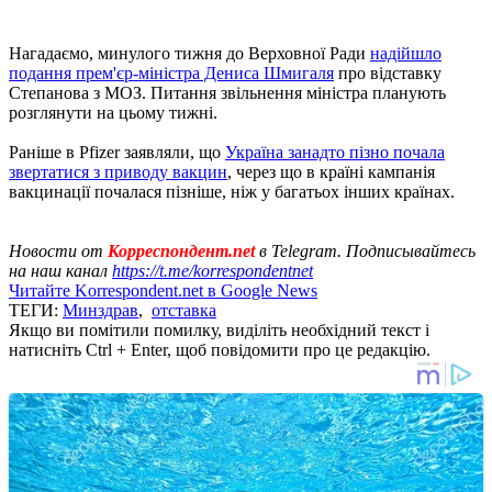
Нагадаємо, минулого тижня до Верховної Ради
надійшло
подання прем'єр-міністра Дениса Шмигаля
про відставку
Степанова з МОЗ. Питання звільнення міністра планують
розглянути на цьому тижні.
Раніше в Pfizer заявляли, що
Україна занадто пізно почала
звертатися з приводу вакцин
, через що в країні кампанія
вакцинації почалася пізніше, ніж у багатьох інших країнах.
Новости от
Корреспондент.net
в Telegram. Подписывайтесь
на наш канал
https://t.me/korrespondentnet
Читайте Korrespondent.net в Google News
ТЕГИ:
Минздрав
,
отставка
Якщо ви помітили помилку, виділіть необхідний текст і
натисніть Ctrl + Enter, щоб повідомити про це редакцію.