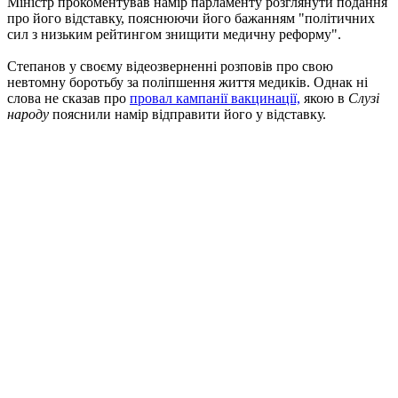
Міністр прокоментував намір парламенту розглянути подання
про його відставку, пояснюючи його бажанням "політичних
сил з низьким рейтингом знищити медичну реформу".
Степанов у своєму відеозверненні розповів про свою
невтомну боротьбу за поліпшення життя медиків. Однак ні
слова не сказав про
провал кампанії вакцинації,
якою в
Слузі
народу
пояснили намір відправити його у відставку.