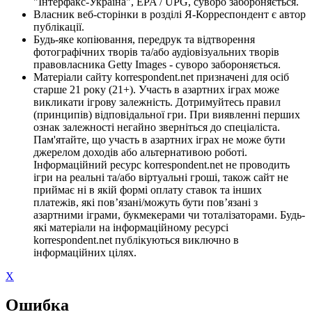
"Інтерфакс-Україна", EPA / UPG, суворо забороняється.
Власник веб-сторінки в розділі Я-Корреспондент є автор
публікації.
Будь-яке копіювання, передрук та відтворення
фотографічних творів та/або аудіовізуальних творів
правовласника Getty Images - суворо забороняється.
Матеріали сайту korrespondent.net призначені для осіб
старше 21 року (21+). Участь в азартних іграх може
викликати ігрову залежність. Дотримуйтесь правил
(принципів) відповідальної гри. При виявленні перших
ознак залежності негайно зверніться до спеціаліста.
Пам'ятайте, що участь в азартних іграх не може бути
джерелом доходів або альтернативою роботі.
Інформаційний ресурс korrespondent.net не проводить
ігри на реальні та/або віртуальні гроші, також сайт не
приймає ні в якій формі оплату ставок та інших
платежів, які пов’язані/можуть бути пов’язані з
азартними іграми, букмекерами чи тоталізаторами. Будь-
які матеріали на інформаційному ресурсі
korrespondent.net публікуються виключно в
інформаційних цілях.
X
Ошибка