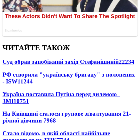
ЧИТАЙТЕ ТАКОЖ
Суд обрав запобіжний захід Стефанішиній
22234
РФ створила "українську бригаду" з полонених
- ISW
11244
Україна поставила Путіна перед дилемою -
ЗМІ
10751
На Київщині сталося групове зґвалтування 21-
річної дівчини
7968
Стало відомо, в якій області найбільше