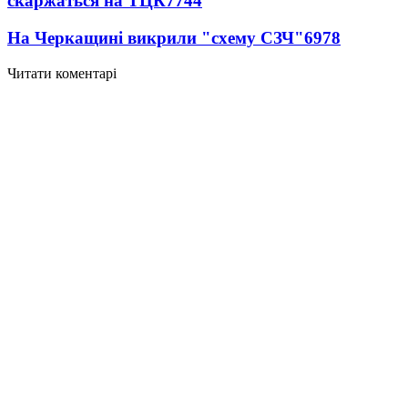
скаржаться на ТЦК
7744
На Черкащині викрили "схему СЗЧ"
6978
Читати коментарі