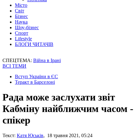
Місто
Світ
Бізнес
Наука
Шоу-бізнес
Спорт
Lifestyle
БЛОГИ ЧИТАЧІВ
СПЕЦТЕМА:
Війна в Ірані
ВСІ ТЕМИ
Вступ України в ЄС
Теракт в Барселоні
Рада може заслухати звіт
Кабміну найближчим часом -
спікер
Текст:
Катя Юськів
, 18 травня 2021, 05:24