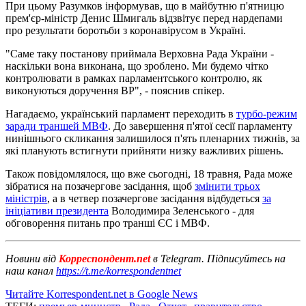
При цьому Разумков інформував, що в майбутню п'ятницю
прем'єр-міністр Денис Шмигаль відзвітує перед нардепами
про результати боротьби з коронавірусом в Україні.
"Саме таку постанову приймала Верховна Рада України -
наскільки вона виконана, що зроблено. Ми будемо чітко
контролювати в рамках парламентського контролю, як
виконуються доручення ВР", - пояснив спікер.
Нагадаємо, український парламент переходить в
турбо-режим
заради траншей МВФ
. До завершення п'ятої сесії парламенту
нинішнього скликання залишилося п'ять пленарних тижнів, за
які планують встигнути прийняти низку важливих рішень.
Також повідомлялося, що вже сьогодні, 18 травня, Рада може
зібратися на позачергове засідання, щоб
змінити трьох
міністрів
, а в четвер позачергове засідання відбудеться
за
ініціативи президента
Володимира Зеленського - для
обговорення питань про транші ЄС і МВФ.
Новини від
Корреспондент.net
в Telegram. Підписуйтесь на
наш канал
https://t.me/korrespondentnet
Читайте Korrespondent.net в Google News