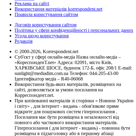
Реклама на сайті
Використання матеріалів korrespondent.net
Правила користування сайтом
Договір користування сайтом
Політика у сфері конфіденційності і персональних даних
Угода щодо користування
Редакція
© 2000-2026, Korrespondent.net
Суб'єкт у сфері онлайн-медіа Назва онлайн-медіа –
«КореспонденТ.net» Адреса: 02091, місто Київ,
ХАРКІВСЬКЕ ШОСЕ, будинок 172-Б, офіс 208/1 E-mail:
sunlight@mediadim.com.ua
Телефон: 044-205-43-00
Ідентифікатор медіа – R40-06068
Використання будь-яких матеріалів, розміщених на
сайті, дозволяється за умови посилання на
Корреспондент.net.
При копіюванні матеріалів зі сторінки « Новини України
і світу» , для інтернет - видань - обов'язкове пряме
відкрите для пошукових систем гіперпосилання .
Посилання має бути розміщена в незалежності від
повного або часткового використання матеріалів.
Гіперпосилання ( для інтернет - видань) - повинна бути
розміщена в підзаголовку або в першому абзаці