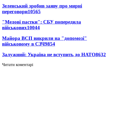
Зеленський зробив заяву про мирні
переговори
10565
"Медові пастки": СБУ попередила
військових
10044
Майора ВСП викрили на "допомозі"
військовому в СЗЧ
9854
Залужний: Україна не вступить до НАТО
8632
Читати коментарі