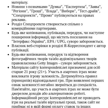
матеріалу.
Новини з позначками "Думка", "Експертиза", "Заява",
"Регіони", "Гроші", "Влада", "Вибори", "Тест-драйв",
"Спецпроекти", "Промо" публікуються на правах
реклами.
Розділ Спецпроекти створюється спільно з
комерційними партнерами.
Будь яке копіювання, публікація, передрук, чи наступне
поширення інформації, що містить посилання на
"Інтерфакс-Україна", EPA / UPG, суворо забороняється.
Власник веб-сторінки в розділі Я-Корреспондент є автор
публікації.
Будь-яке копіювання, передрук та відтворення
фотографічних творів та/або аудіовізуальних творів
правовласника Getty Images - суворо забороняється.
Матеріали сайту korrespondent.net призначені для осіб
старше 21 року (21+). Участь в азартних іграх може
викликати ігрову залежність. Дотримуйтесь правил
(принципів) відповідальної гри. При виявленні перших
ознак залежності негайно зверніться до спеціаліста.
Пам'ятайте, що участь в азартних іграх не може бути
джерелом доходів або альтернативою роботі.
Інформаційний ресурс korrespondent.net не проводить
ігри на реальні та/або віртуальні гроші, також сайт не
приймає ні в якій формі оплату ставок та інших