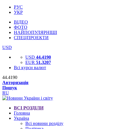
РУС
УКР
ВІДЕО
ФОТО
НАЙПОПУЛЯРНІШІ
СПЕЦПРОЕКТИ
USD
USD
44.4190
EUR
51.3207
Всі курси валют
44.4190
Авторизація
Пошук
RU
ВСІ РОЗДІЛИ
Головна
Україна
Всі новини розділу
Політика