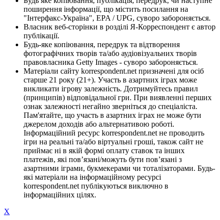
Будь яке копіювання, публікація, передрук, чи наступне
поширення інформації, що містить посилання на
"Інтерфакс-Україна", EPA / UPG, суворо забороняється.
Власник веб-сторінки в розділі Я-Корреспондент є автор
публікації.
Будь-яке копіювання, передрук та відтворення
фотографічних творів та/або аудіовізуальних творів
правовласника Getty Images - суворо забороняється.
Матеріали сайту korrespondent.net призначені для осіб
старше 21 року (21+). Участь в азартних іграх може
викликати ігрову залежність. Дотримуйтесь правил
(принципів) відповідальної гри. При виявленні перших
ознак залежності негайно зверніться до спеціаліста.
Пам'ятайте, що участь в азартних іграх не може бути
джерелом доходів або альтернативою роботі.
Інформаційний ресурс korrespondent.net не проводить
ігри на реальні та/або віртуальні гроші, також сайт не
приймає ні в якій формі оплату ставок та інших
платежів, які пов’язані/можуть бути пов’язані з
азартними іграми, букмекерами чи тоталізаторами. Будь-
які матеріали на інформаційному ресурсі
korrespondent.net публікуються виключно в
інформаційних цілях.
X