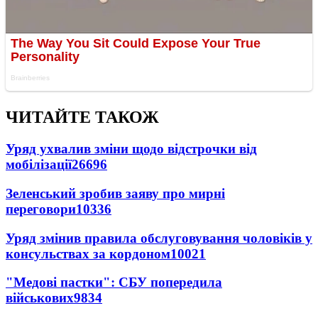
ЧИТАЙТЕ ТАКОЖ
Уряд ухвалив зміни щодо відстрочки від
мобілізації
26696
Зеленський зробив заяву про мирні
переговори
10336
Уряд змінив правила обслуговування чоловіків у
консульствах за кордоном
10021
"Медові пастки": СБУ попередила
військових
9834