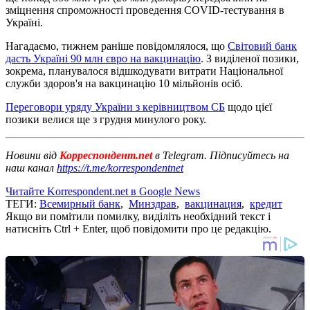
зміцнення спроможності проведення COVID-тестування в
Україні.
Нагадаємо, тижнем раніше повідомлялося, що
Світовий банк
дасть Україні 90 млн євро на вакцинацію
. З виділеної позики,
зокрема, планувалося відшкодувати витрати Національної
служби здоров'я на вакцинацію 10 мільйонів осіб.
Переговори уряду України з керівництвом СБ
щодо цієї
позики велися ще з грудня минулого року.
Новини від
Корреспондент.net
в Telegram. Підписуйтесь на
наш канал
https://t.me/korrespondentnet
Читайте Korrespondent.net в Google News
ТЕГИ:
Всемирный банк
,
Минздрав
,
вакцинация
,
кредит
Якщо ви помітили помилку, виділіть необхідний текст і
натисніть Ctrl + Enter, щоб повідомити про це редакцію.