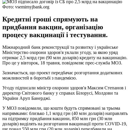
Фото: vsemirnyjbank.org
Кредитні гроші спрямують на
придбання вакцин, організацію
процесу вакцинації і тестування.
Міжнародний банк реконструкції та розвитку і українське
Міністерство охорони здоров'я уклали угоду, за якою уряд
отримає 2,5 млрд грн (90 млн доларів) кредиту на вакцинацію.
Про це у вівторок, 18 травня, повідомляє прес-служба МОЗ.
Зазначається, що проект передбачає розгортання додаткових
можливостей в боротьбі з пандемією.
Угоду підписали міністр охорони здоров'я Максим Степанов і
директор Світового банку у справах Білорусі, Молдови та
України Аруп Банерджі.
У МОЗ повідомили, що кошти будуть спрямовані за трьома
напрямками: близько 1,1 млрд грн (40 млн доларів) направлять
на підтримку придбання вакцини, 850 млн грн (30 млн
доларів) виділять на розгортання вакцинації проти COVID-19,
ще понад 550 млн грн (20 млн доларів) передбачили на