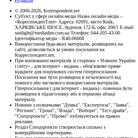
Редакція
© 2000-2026, Korrespondent.net
Суб'єкт у сфері онлайн-медіа Назва онлайн-медіа –
«КореспонденТ.net» Адреса: 02091, місто Київ,
ХАРКІВСЬКЕ ШОСЕ, будинок 172-Б, офіс 208/1 E-mail:
sunlight@mediadim.com.ua
Телефон: 044-205-43-00
Ідентифікатор медіа – R40-06068
Використання будь-яких матеріалів, розміщених на
сайті, дозволяється за умови посилання на
Корреспондент.net.
При копіюванні матеріалів зі сторінки « Новини України
і світу» , для інтернет - видань - обов'язкове пряме
відкрите для пошукових систем гіперпосилання .
Посилання має бути розміщена в незалежності від
повного або часткового використання матеріалів.
Гіперпосилання ( для інтернет - видань) - повинна бути
розміщена в підзаголовку або в першому абзаці
матеріалу.
Новини з позначками "Думка", "Експертиза", "Заява",
"Регіони", "Гроші", "Влада", "Вибори", "Тест-драйв",
"Спецпроекти", "Промо" публікуються на правах
реклами.
Розділ Спецпроекти створюється спільно з
комерційними партнерами.