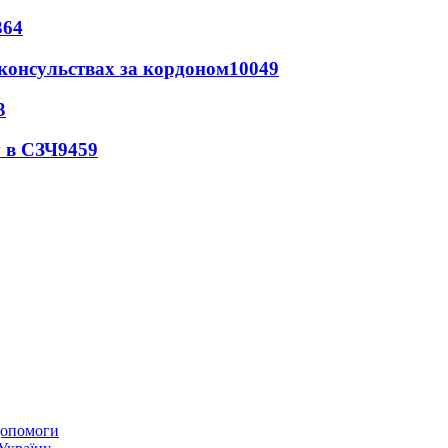
364
 консульствах за кордоном
10049
3
 в СЗЧ
9459
 допомоги