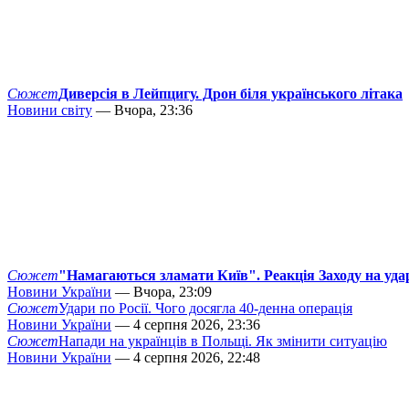
Сюжет
Диверсія в Лейпцигу. Дрон біля українського літака
Новини світу
— Вчора, 23:36
Сюжет
"Намагаються зламати Київ". Реакція Заходу на уда
Новини України
— Вчора, 23:09
Сюжет
Удари по Росії. Чого досягла 40-денна операція
Новини України
— 4 серпня 2026, 23:36
Сюжет
Напади на українців в Польщі. Як змінити ситуацію
Новини України
— 4 серпня 2026, 22:48