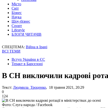
Місто
Світ
Бізнес
Наука
Шоу-бізнес
Спорт
Lifestyle
БЛОГИ ЧИТАЧІВ
СПЕЦТЕМА:
Війна в Ірані
ВСІ ТЕМИ
Вступ України в ЄС
Теракт в Барселоні
В СН виключили кадрові ротаці
Текст:
Людмила Троценко
, 18 травня 2021, 20:29
0
124
Фото: Слуга народа / Facebook