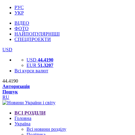
РУС
УКР
ВІДЕО
ФОТО
НАЙПОПУЛЯРНІШІ
СПЕЦПРОЕКТИ
USD
USD
44.4190
EUR
51.3207
Всі курси валют
44.4190
Авторизація
Пошук
RU
ВСІ РОЗДІЛИ
Головна
Україна
Всі новини розділу
Політика