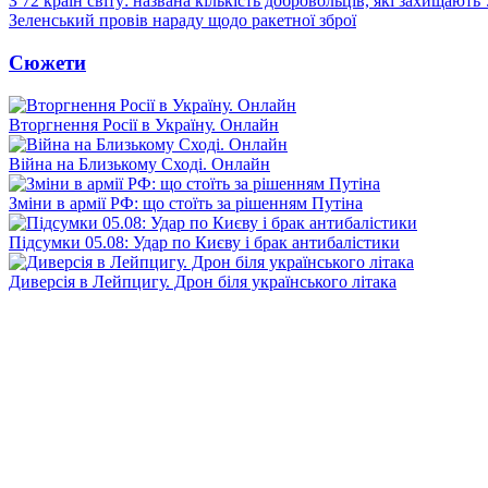
З 72 країн світу: названа кількість добровольців, які захищають
Зеленський провів нараду щодо ракетної зброї
Сюжети
Вторгнення Росії в Україну. Онлайн
Війна на Близькому Сході. Онлайн
Зміни в армії РФ: що стоїть за рішенням Путіна
Підсумки 05.08: Удар по Києву і брак антибалістики
Диверсія в Лейпцигу. Дрон біля українського літака