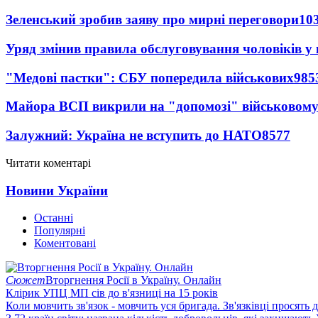
Зеленський зробив заяву про мирні переговори
10
Уряд змінив правила обслуговування чоловіків у
"Медові пастки": СБУ попередила військових
985
Майора ВСП викрили на "допомозі" військовому
Залужний: Україна не вступить до НАТО
8577
Читати коментарі
Новини України
Останні
Популярні
Коментовані
Сюжет
Вторгнення Росії в Україну. Онлайн
Клірик УПЦ МП сів до в'язниці на 15 років
Коли мовчить зв'язок - мовчить уся бригада. Зв'язківці просять