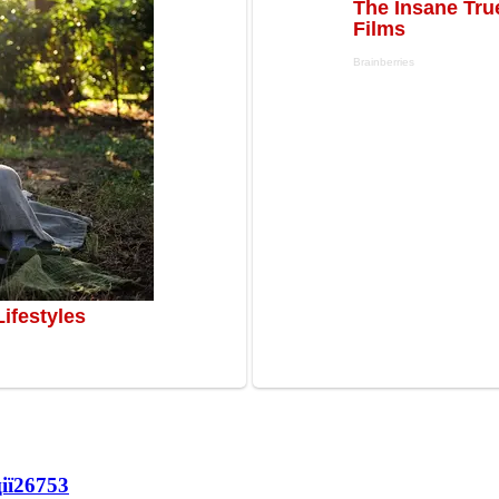
ії
26753