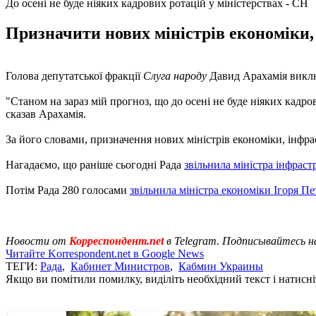
До осені не буде ніяких кадрових ротацій у міністерствах - СН
Призначити нових міністрів економіки,
Голова депутатської фракції
Слуга народу
Давид Арахамія виключ
"Станом на зараз мій прогноз, що до осені не буде ніяких кадров
сказав Арахамія.
За його словами, призначення нових міністрів економіки, інфра
Нагадаємо, що раніше сьогодні Рада
звільнила міністра інфрас
Потім Рада 280 голосами
звільнила міністра економіки Ігоря П
Новости от
Корреспондент.net
в Telegram. Подписывайтесь н
Читайте Korrespondent.net в Google News
ТЕГИ:
Рада
,
Кабинет Министров
,
Кабмин Украины
Якщо ви помітили помилку, виділіть необхідний текст і натисніт