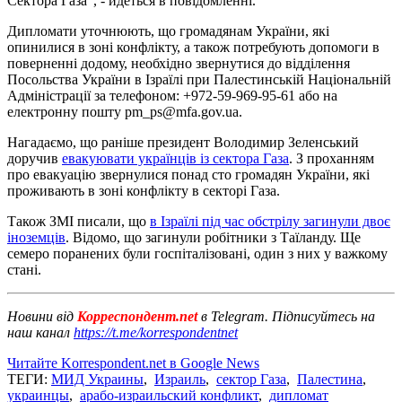
Сектора Газа", - йдеться в повідомленні.
Дипломати уточнюють, що громадянам України, які
опинилися в зоні конфлікту, а також потребують допомоги в
поверненні додому, необхідно звернутися до відділення
Посольства України в Ізраїлі при Палестинській Національній
Адміністрації за телефоном: +972-59-969-95-61 або на
електронну пошту
pm_ps@mfa.gov.ua
.
Нагадаємо, що раніше президент Володимир Зеленський
доручив
евакуювати українців із сектора Газа
. З проханням
про евакуацію звернулися понад сто громадян України, які
проживають в зоні конфлікту в секторі Газа.
Також ЗМІ писали, що
в Ізраїлі під час обстрілу загинули двоє
іноземців
. Відомо, що загинули робітники з Таїланду. Ще
семеро поранених були госпіталізовані, один з них у важкому
стані.
Новини від
Корреспондент.net
в Telegram. Підписуйтесь на
наш канал
https://t.me/korrespondentnet
Читайте Korrespondent.net в Google News
ТЕГИ:
МИД Украины
,
Израиль
,
сектор Газа
,
Палестина
,
украинцы
,
арабо-израильский конфликт
,
дипломат