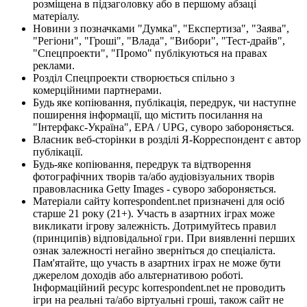
розміщена в підзаголовку або в першому абзаці
матеріалу.
Новини з позначками "Думка", "Експертиза", "Заява",
"Регіони", "Гроші", "Влада", "Вибори", "Тест-драйв",
"Спецпроекти", "Промо" публікуються на правах
реклами.
Розділ Спецпроекти створюється спільно з
комерційними партнерами.
Будь яке копіювання, публікація, передрук, чи наступне
поширення інформації, що містить посилання на
"Інтерфакс-Україна", EPA / UPG, суворо забороняється.
Власник веб-сторінки в розділі Я-Корреспондент є автор
публікації.
Будь-яке копіювання, передрук та відтворення
фотографічних творів та/або аудіовізуальних творів
правовласника Getty Images - суворо забороняється.
Матеріали сайту korrespondent.net призначені для осіб
старше 21 року (21+). Участь в азартних іграх може
викликати ігрову залежність. Дотримуйтесь правил
(принципів) відповідальної гри. При виявленні перших
ознак залежності негайно зверніться до спеціаліста.
Пам'ятайте, що участь в азартних іграх не може бути
джерелом доходів або альтернативою роботі.
Інформаційний ресурс korrespondent.net не проводить
ігри на реальні та/або віртуальні гроші, також сайт не