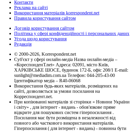
Контакти
Реклама на сайті
Використання матеріалів korrespondent.net
Правила користування сайтом
Договір користування сайтом
Політика у сфері конфіденційності і персональних даних
Угода щодо користування
Редакція
© 2000-2026, Korrespondent.net
Суб'єкт у сфері онлайн-медіа Назва онлайн-медіа –
«КореспонденТ.net» Адреса: 02091, місто Київ,
ХАРКІВСЬКЕ ШОСЕ, будинок 172-Б, офіс 208/1 E-mail:
sunlight@mediadim.com.ua
Телефон: 044-205-43-00
Ідентифікатор медіа – R40-06068
Використання будь-яких матеріалів, розміщених на
сайті, дозволяється за умови посилання на
Корреспондент.net.
При копіюванні матеріалів зі сторінки « Новини України
і світу» , для інтернет - видань - обов'язкове пряме
відкрите для пошукових систем гіперпосилання .
Посилання має бути розміщена в незалежності від
повного або часткового використання матеріалів.
Гіперпосилання ( для інтернет - видань) - повинна бути