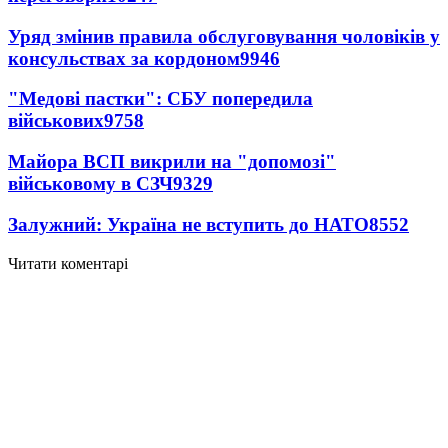
Уряд змінив правила обслуговування чоловіків у
консульствах за кордоном
9946
"Медові пастки": СБУ попередила
військових
9758
Майора ВСП викрили на "допомозі"
військовому в СЗЧ
9329
Залужний: Україна не вступить до НАТО
8552
Читати коментарі