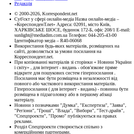
Редакція
© 2000-2026, Korrespondent.net
Суб'єкт у сфері онлайн-медіа Назва онлайн-медіа –
«КореспонденТ.net» Адреса: 02091, місто Київ,
ХАРКІВСЬКЕ ШОСЕ, будинок 172-Б, офіс 208/1 E-mail:
sunlight@mediadim.com.ua
Телефон: 044-205-43-00
Ідентифікатор медіа – R40-06068
Використання будь-яких матеріалів, розміщених на
сайті, дозволяється за умови посилання на
Корреспондент.net.
При копіюванні матеріалів зі сторінки « Новини України
і світу» , для інтернет - видань - обов'язкове пряме
відкрите для пошукових систем гіперпосилання .
Посилання має бути розміщена в незалежності від
повного або часткового використання матеріалів.
Гіперпосилання ( для інтернет - видань) - повинна бути
розміщена в підзаголовку або в першому абзаці
матеріалу.
Новини з позначками "Думка", "Експертиза", "Заява",
"Регіони", "Гроші", "Влада", "Вибори", "Тест-драйв",
"Спецпроекти", "Промо" публікуються на правах
реклами.
Розділ Спецпроекти створюється спільно з
комерційними партнерами.