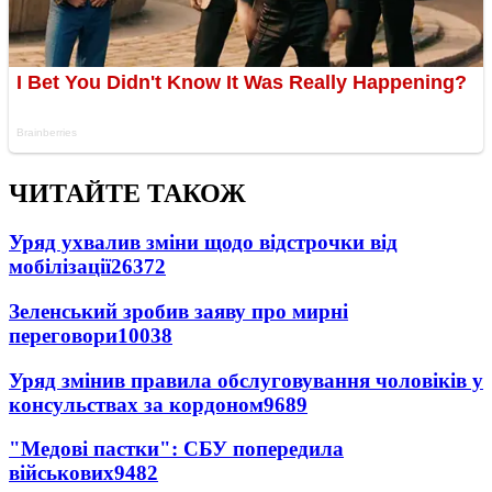
ЧИТАЙТЕ ТАКОЖ
Уряд ухвалив зміни щодо відстрочки від
мобілізації
26372
Зеленський зробив заяву про мирні
переговори
10038
Уряд змінив правила обслуговування чоловіків у
консульствах за кордоном
9689
"Медові пастки": СБУ попередила
військових
9482