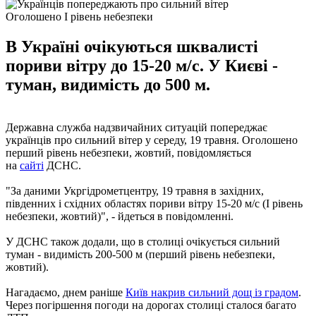
Оголошено I рівень небезпеки
В Україні очікуються шквалисті
пориви вітру до 15-20 м/с. У Києві -
туман, видимість до 500 м.
Державна служба надзвичайних ситуацій попереджає
українців про сильний вітер у середу, 19 травня. Оголошено
перший рівень небезпеки, жовтий, повідомляється
на
сайті
ДСНС.
"За даними Укргідрометцентру, 19 травня в західних,
південних і східних областях пориви вітру 15-20 м/с (I рівень
небезпеки, жовтий)", - йдеться в повідомленні.
У ДСНС також додали, що в столиці очікується сильний
туман - видимість 200-500 м (перший рівень небезпеки,
жовтий).
Нагадаємо, днем ​​раніше
Київ накрив сильний дощ із градом
.
Через погіршення погоди на дорогах столиці сталося багато