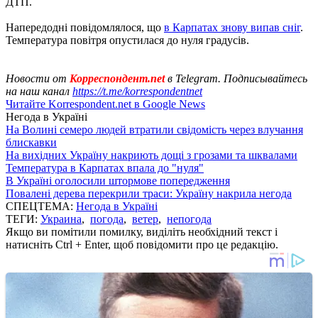
ДТП.
Напередодні повідомлялося, що
в Карпатах знову випав сніг
.
Температура повітря опустилася до нуля градусів.
Новости от
Корреспондент.net
в Telegram. Подписывайтесь
на наш канал
https://t.me/korrespondentnet
Читайте Korrespondent.net в Google News
Негода в Україні
На Волині семеро людей втратили свідомість через влучання
блискавки
На вихідних Україну накриють дощі з грозами та шквалами
Температура в Карпатах впала до "нуля"
В Україні оголосили штормове попередження
Повалені дерева перекрили траси: Україну накрила негода
СПЕЦТЕМА:
Негода в Україні
ТЕГИ:
Украина
,
погода
,
ветер
,
непогода
Якщо ви помітили помилку, виділіть необхідний текст і
натисніть Ctrl + Enter, щоб повідомити про це редакцію.