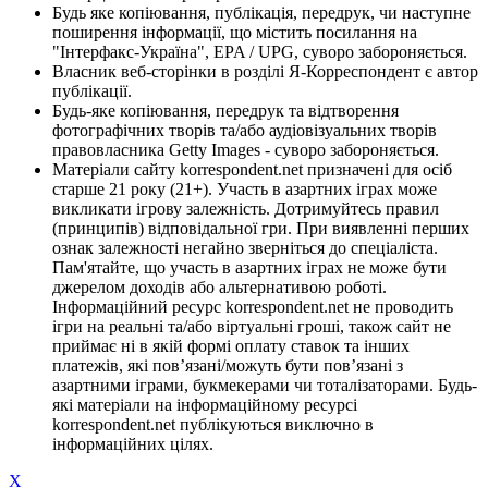
Будь яке копіювання, публікація, передрук, чи наступне
поширення інформації, що містить посилання на
"Інтерфакс-Україна", EPA / UPG, суворо забороняється.
Власник веб-сторінки в розділі Я-Корреспондент є автор
публікації.
Будь-яке копіювання, передрук та відтворення
фотографічних творів та/або аудіовізуальних творів
правовласника Getty Images - суворо забороняється.
Матеріали сайту korrespondent.net призначені для осіб
старше 21 року (21+). Участь в азартних іграх може
викликати ігрову залежність. Дотримуйтесь правил
(принципів) відповідальної гри. При виявленні перших
ознак залежності негайно зверніться до спеціаліста.
Пам'ятайте, що участь в азартних іграх не може бути
джерелом доходів або альтернативою роботі.
Інформаційний ресурс korrespondent.net не проводить
ігри на реальні та/або віртуальні гроші, також сайт не
приймає ні в якій формі оплату ставок та інших
платежів, які пов’язані/можуть бути пов’язані з
азартними іграми, букмекерами чи тоталізаторами. Будь-
які матеріали на інформаційному ресурсі
korrespondent.net публікуються виключно в
інформаційних цілях.
X