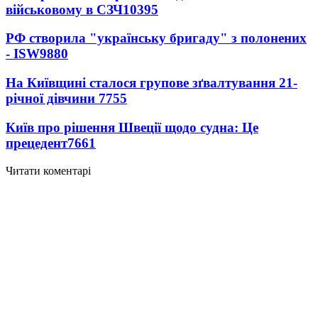
військовому в СЗЧ
10395
РФ створила "українську бригаду" з полонених
- ISW
9880
На Київщині сталося групове зґвалтування 21-
річної дівчини
7755
Київ про рішення Швеції щодо судна: Це
прецедент
7661
Читати коментарі