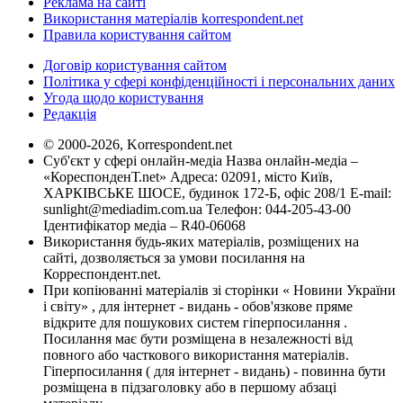
Реклама на сайті
Використання матеріалів korrespondent.net
Правила користування сайтом
Договір користування сайтом
Політика у сфері конфіденційності і персональних даних
Угода щодо користування
Редакція
© 2000-2026, Korrespondent.net
Суб'єкт у сфері онлайн-медіа Назва онлайн-медіа –
«КореспонденТ.net» Адреса: 02091, місто Київ,
ХАРКІВСЬКЕ ШОСЕ, будинок 172-Б, офіс 208/1 E-mail:
sunlight@mediadim.com.ua
Телефон: 044-205-43-00
Ідентифікатор медіа – R40-06068
Використання будь-яких матеріалів, розміщених на
сайті, дозволяється за умови посилання на
Корреспондент.net.
При копіюванні матеріалів зі сторінки « Новини України
і світу» , для інтернет - видань - обов'язкове пряме
відкрите для пошукових систем гіперпосилання .
Посилання має бути розміщена в незалежності від
повного або часткового використання матеріалів.
Гіперпосилання ( для інтернет - видань) - повинна бути
розміщена в підзаголовку або в першому абзаці