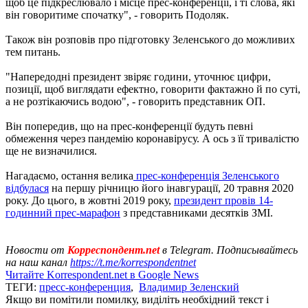
щоб це підкреслювало і місце прес-конференції, і ті слова, які
він говоритиме спочатку", - говорить Подоляк.
Також він розповів про підготовку Зеленського до можливих
тем питань.
"Напередодні президент звіряє години, уточнює цифри,
позиції, щоб виглядати ефектно, говорити фактажно й по суті,
а не розтікаючись водою", - говорить представник ОП.
Він попередив, що на прес-конференції будуть певні
обмеження через пандемію коронавірусу. А ось з її тривалістю
ще не визначилися.
Нагадаємо, остання велика
прес-конференція Зеленського
відбулася
на першу річницю його інавгурації, 20 травня 2020
року. До цього, в жовтні 2019 року,
президент провів 14-
годинний прес-марафон
з представниками десятків ЗМІ.
Новости от
Корреспондент.net
в Telegram. Подписывайтесь
на наш канал
https://t.me/korrespondentnet
Читайте Korrespondent.net в Google News
ТЕГИ:
пресс-конференция
,
Владимир Зеленский
Якщо ви помітили помилку, виділіть необхідний текст і