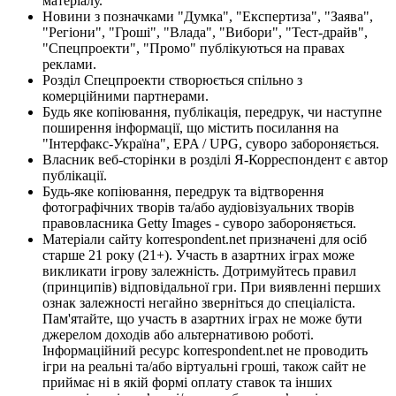
матеріалу.
Новини з позначками "Думка", "Експертиза", "Заява",
"Регіони", "Гроші", "Влада", "Вибори", "Тест-драйв",
"Спецпроекти", "Промо" публікуються на правах
реклами.
Розділ Спецпроекти створюється спільно з
комерційними партнерами.
Будь яке копіювання, публікація, передрук, чи наступне
поширення інформації, що містить посилання на
"Інтерфакс-Україна", EPA / UPG, суворо забороняється.
Власник веб-сторінки в розділі Я-Корреспондент є автор
публікації.
Будь-яке копіювання, передрук та відтворення
фотографічних творів та/або аудіовізуальних творів
правовласника Getty Images - суворо забороняється.
Матеріали сайту korrespondent.net призначені для осіб
старше 21 року (21+). Участь в азартних іграх може
викликати ігрову залежність. Дотримуйтесь правил
(принципів) відповідальної гри. При виявленні перших
ознак залежності негайно зверніться до спеціаліста.
Пам'ятайте, що участь в азартних іграх не може бути
джерелом доходів або альтернативою роботі.
Інформаційний ресурс korrespondent.net не проводить
ігри на реальні та/або віртуальні гроші, також сайт не
приймає ні в якій формі оплату ставок та інших