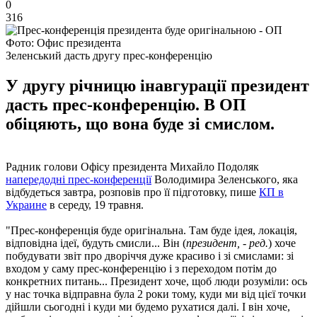
0
316
Фото: Офис президента
Зеленський дасть другу прес-конференцію
У другу річницю інавгурації президент
дасть прес-конференцію. В ОП
обіцяють, що вона буде зі смислом.
Радник голови Офісу президента Михайло Подоляк
напередодні прес-конференції
Володимира Зеленського, яка
відбудеться завтра, розповів про її підготовку, пише
КП в
Украине
в середу, 19 травня.
"Прес-конференція буде оригінальна. Там буде ідея, локація,
відповідна ідеї, будуть смисли... Він (
президент, - ред.
) хоче
побудувати звіт про дворіччя дуже красиво і зі смислами: зі
входом у саму прес-конференцію і з переходом потім до
конкретних питань... Президент хоче, щоб люди розуміли: ось
у нас точка відправна була 2 роки тому, куди ми від цієї точки
дійшли сьогодні і куди ми будемо рухатися далі. І він хоче,