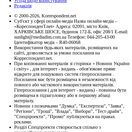
Угода щодо користування
Редакція
© 2000-2026, Korrespondent.net
Суб'єкт у сфері онлайн-медіа Назва онлайн-медіа –
«КореспонденТ.net» Адреса: 02091, місто Київ,
ХАРКІВСЬКЕ ШОСЕ, будинок 172-Б, офіс 208/1 E-mail:
sunlight@mediadim.com.ua
Телефон: 044-205-43-00
Ідентифікатор медіа – R40-06068
Використання будь-яких матеріалів, розміщених на
сайті, дозволяється за умови посилання на
Корреспондент.net.
При копіюванні матеріалів зі сторінки « Новини України
і світу» , для інтернет - видань - обов'язкове пряме
відкрите для пошукових систем гіперпосилання .
Посилання має бути розміщена в незалежності від
повного або часткового використання матеріалів.
Гіперпосилання ( для інтернет - видань) - повинна бути
розміщена в підзаголовку або в першому абзаці
матеріалу.
Новини з позначками "Думка", "Експертиза", "Заява",
"Регіони", "Гроші", "Влада", "Вибори", "Тест-драйв",
"Спецпроекти", "Промо" публікуються на правах
реклами.
Розділ Спецпроекти створюється спільно з