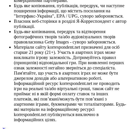
комерційними партнерами.
Будь яке копіювання, публікація, передрук, чи наступне
поширення інформації, що містить посилання на
"Інтерфакс-Україна", EPA / UPG, суворо забороняється.
Власник веб-сторінки в розділі Я-Корреспондент є автор
публікації.
Будь-яке копіювання, передрук та відтворення
фотографічних творів та/або аудіовізуальних творів
правовласника Getty Images - суворо забороняється.
Матеріали сайту korrespondent.net призначені для осіб
старше 21 року (21+). Участь в азартних іграх може
викликати ігрову залежність. Дотримуйтесь правил
(принципів) відповідальної гри. При виявленні перших
ознак залежності негайно зверніться до спеціаліста.
Пам'ятайте, що участь в азартних іграх не може бути
джерелом доходів або альтернативою роботі.
Інформаційний ресурс korrespondent.net не проводить
ігри на реальні та/або віртуальні гроші, також сайт не
приймає ні в якій формі оплату ставок та інших
платежів, які пов’язані/можуть бути пов’язані з
азартними іграми, букмекерами чи тоталізаторами. Будь-
які матеріали на інформаційному ресурсі
korrespondent.net публікуються виключно в
інформаційних цілях.