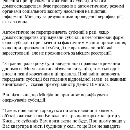
Рішення про призначення житлових субсидій таким
домогосподарствам буде проведено в автоматичному режимі
органами соціального захисту населення на підставі
інформації Мінфіну за результатами проведеної верифікації", -
сказала вона.
Автоматично не перепризначать субсидії в разі, якщо
домогосподарства отримували субсидії в безготівковій формі,
якщо субсидію призначено за фактичним місцем проживання,
якщо при призначенні субсидії не враховували осіб, які
зареєстровані, але не проживають за місцем реєстрації.
"З травня цього року були введені нові правила отримання
допомоги. Ми уважно аналізували ситуацію, тож сьогодні
внесли певні корективи в ці правила. Нові зміни дозволять
передавати субсидії без подання відповідної заяви, за деякими
винятками", - сказав прем'єр-міністр Денис Шмигаль.
Він відзначив, що Мінфін не припиняє верифікувати
одержувачів субсидій.
"Також нові зміни торкнуться питань наявності кількох
об'єктів житла: якщо Ви власник трьох-чотирьох квартир у
Києві, то субсидія Вам призначена не буде. При цьому якщо у
Вас квартира в місті і будинок у селі, то це Вам не завадить