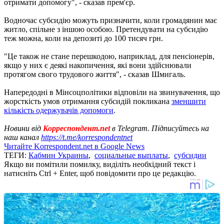
отримати допомогу", - сказав прем'єр.
Водночас субсидію можуть призначити, коли громадянин має
житло, спільне з іншою особою. Претендувати на субсидію
теж можна, коли на депозиті до 100 тисяч грн.
"Це також не стане перешкодою, наприклад, для пенсіонерів,
якщо у них є деякі накопичення, які вони здійснювали
протягом свого трудового життя", - сказав Шмигаль.
Напередодні в Мінсоцполітики відповіли на звинувачення, що
жорсткість умов отримання субсидій покликана
зменшити
кількість одержувачів допомоги
.
Новини від
Корреспондент.net
в Telegram. Підписуйтесь на
наш канал
https://t.me/korrespondentnet
Читайте Korrespondent.net в Google News
ТЕГИ:
Кабмин Украины
,
социальные выплаты
,
субсидии
Якщо ви помітили помилку, виділіть необхідний текст і
натисніть Ctrl + Enter, щоб повідомити про це редакцію.