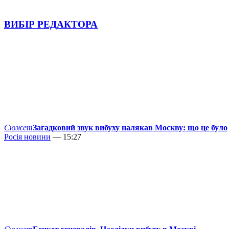
ВИБІР РЕДАКТОРА
Сюжет
Загадковий звук вибуху налякав Москву: що це було
Росія новини
— 15:27