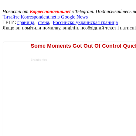
Новости от
Корреспондент.net
в Telegram. Подписывайтесь н
Читайте Korrespondent.net в Google News
ТЕГИ:
граница
,
стена
,
Российско-украинская граница
Якщо ви помітили помилку, виділіть необхідний текст і натисніт