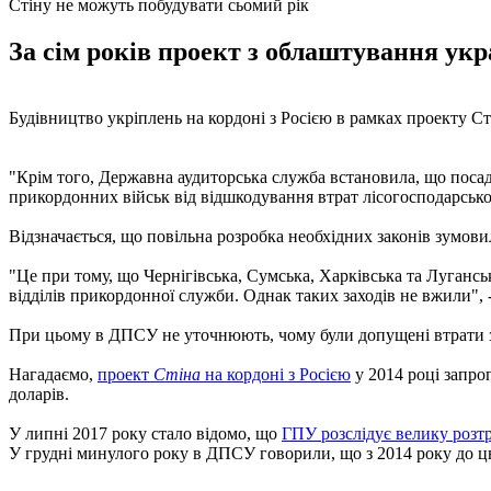
Стіну не можуть побудувати сьомий рік
За сім років проект з облаштування укр
Будівництво укріплень на кордоні з Росією в рамках проекту С
"Крім того, Державна аудиторська служба встановила, що поса
прикордонних військ від відшкодування втрат лісогосподарськог
Відзначається, що повільна розробка необхідних законів зумови
"Це при тому, що Чернігівська, Сумська, Харківська та Лугансь
відділів прикордонної служби. Однак таких заходів не вжили", -
При цьому в ДПСУ не уточнюють, чому були допущені втрати 
Нагадаємо,
проект
Стіна
на кордоні з Росією
у 2014 році запро
доларів.
У липні 2017 року стало відомо, що
ГПУ розслідує велику розт
У грудні минулого року в ДПСУ говорили, що з 2014 року до ць