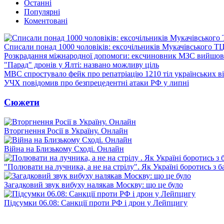
Останні
Популярні
Коментовані
Списали понад 1000 чоловіків: ексочільників Мукачівського Т
Розкрадання міжнародної допомоги: ексчиновник МЗС вийшов 
"Парад" дронів у Ялті: названо можливу ціль
МВС спростувало фейк про репатріацію 1210 тіл українських в
УЧХ повідомив про безпрецедентні атаки РФ у липні
Сюжети
Вторгнення Росії в Україну. Онлайн
Війна на Близькому Сході. Онлайн
"Полювати на лучника, а не на стрілу". Як Україні боротись з 
Загадковий звук вибуху налякав Москву: що це було
Підсумки 06.08: Санкції проти РФ і дрон у Лейпцигу