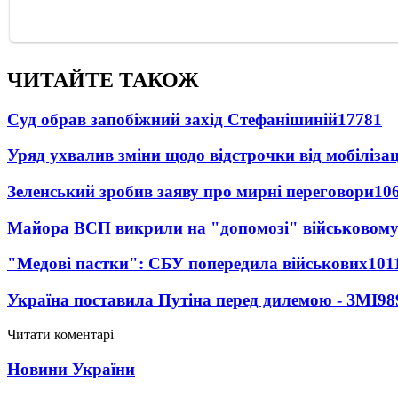
ЧИТАЙТЕ ТАКОЖ
Суд обрав запобіжний захід Стефанішиній
17781
Уряд ухвалив зміни щодо відстрочки від мобілізац
Зеленський зробив заяву про мирні переговори
10
Майора ВСП викрили на "допомозі" військовому
"Медові пастки": СБУ попередила військових
101
Україна поставила Путіна перед дилемою - ЗМІ
98
Читати коментарі
Новини України