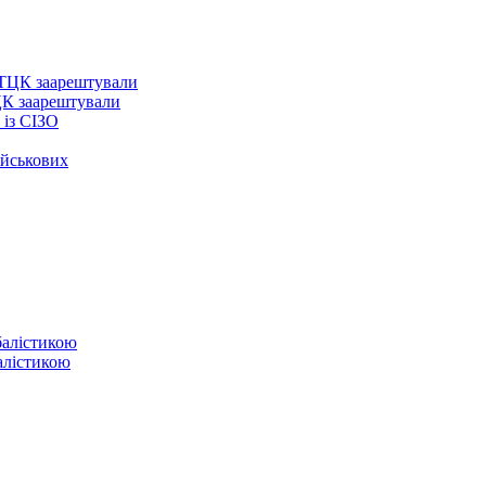
ЦК заарештували
із СІЗО
ійськових
балістикою