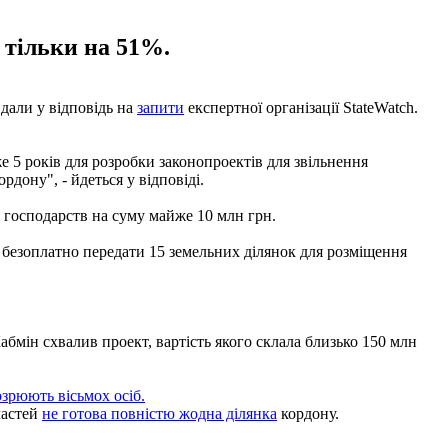
 тільки на 51%.
дали у відповідь на
запити
експертної організації StateWatch.
5 років для розробки законопроектів для звільнення
дону", - йдеться у відповіді.
т господарств на суму майже 10 млн грн.
и безоплатно передати 15 земельних ділянок для розміщення
бмін схвалив проект, вартість якого склала близько 150 млн
озрюють вісьмох осіб.
ластей
не готова повністю жодна ділянка
кордону.