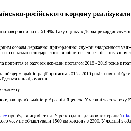
аїнсько-російського кордону реалізували
тіна завершено на на 51,4%. Таку оцінку в Держприкордонслужбі 
довим особам Державної прикордонної служби знадобилося майже 
о та сільськогосподарського виробництва через облаштування кор
ла покриття за рахунок держави протягом 2018 - 2019 років втра
ка облдержадміністрації протягом 2015 - 2016 років повинні бул
 йдеться в повідомленні.
з бюджету.
понував прем'єр-міністр Арсеній Яценюк. У червні того ж року Ка
рату
при будівництві стіни. У розкраданні державних грошей
під
ого часу не облаштували 1500 км кордону з 2300. У жодній з об