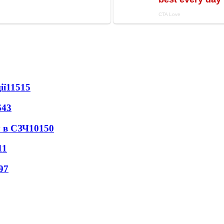
ії
11515
643
 в СЗЧ
10150
11
97