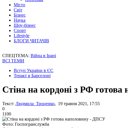
Місто
Світ
Бізнес
Наука
Шоу-бізнес
Спорт
Lifestyle
БЛОГИ ЧИТАЧІВ
СПЕЦТЕМА:
Війна в Ірані
ВСІ ТЕМИ
Вступ України в ЄС
Теракт в Барселоні
Стіна на кордоні з РФ готова
Текст:
Людмила Троценко
, 19 травня 2021, 17:55
0
1100
Фото: Госпогранслужба