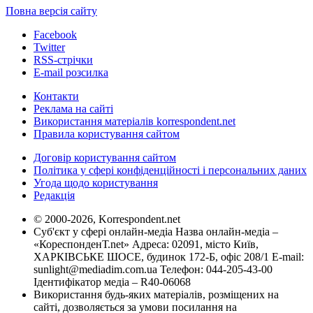
Повна версія сайту
Facebook
Twitter
RSS-стрічки
E-mail розсилка
Контакти
Реклама на сайті
Використання матеріалів korrespondent.net
Правила користування сайтом
Договір користування сайтом
Політика у сфері конфіденційності і персональних даних
Угода щодо користування
Редакція
© 2000-2026, Korrespondent.net
Суб'єкт у сфері онлайн-медіа Назва онлайн-медіа –
«КореспонденТ.net» Адреса: 02091, місто Київ,
ХАРКІВСЬКЕ ШОСЕ, будинок 172-Б, офіс 208/1 E-mail:
sunlight@mediadim.com.ua
Телефон: 044-205-43-00
Ідентифікатор медіа – R40-06068
Використання будь-яких матеріалів, розміщених на
сайті, дозволяється за умови посилання на