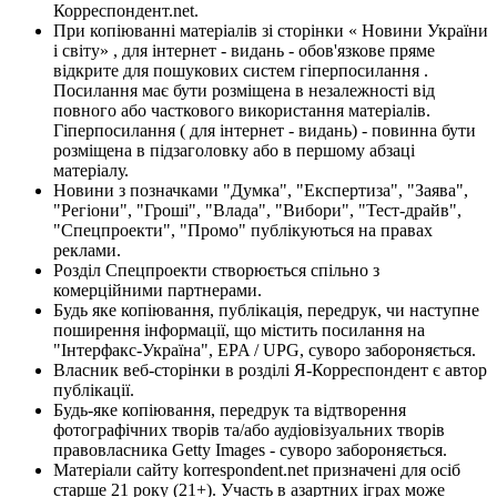
Корреспондент.net.
При копіюванні матеріалів зі сторінки « Новини України
і світу» , для інтернет - видань - обов'язкове пряме
відкрите для пошукових систем гіперпосилання .
Посилання має бути розміщена в незалежності від
повного або часткового використання матеріалів.
Гіперпосилання ( для інтернет - видань) - повинна бути
розміщена в підзаголовку або в першому абзаці
матеріалу.
Новини з позначками "Думка", "Експертиза", "Заява",
"Регіони", "Гроші", "Влада", "Вибори", "Тест-драйв",
"Спецпроекти", "Промо" публікуються на правах
реклами.
Розділ Спецпроекти створюється спільно з
комерційними партнерами.
Будь яке копіювання, публікація, передрук, чи наступне
поширення інформації, що містить посилання на
"Інтерфакс-Україна", EPA / UPG, суворо забороняється.
Власник веб-сторінки в розділі Я-Корреспондент є автор
публікації.
Будь-яке копіювання, передрук та відтворення
фотографічних творів та/або аудіовізуальних творів
правовласника Getty Images - суворо забороняється.
Матеріали сайту korrespondent.net призначені для осіб
старше 21 року (21+). Участь в азартних іграх може