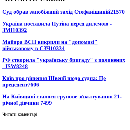
Суд обрав запобіжний захід Стефанішиній
21570
Україна поставила Путіна перед дилемою -
ЗМІ
10392
Майора ВСП викрили на "допомозі"
військовому в СЗЧ
10334
РФ створила "українську бригаду" з полонених
- ISW
8248
Київ про рішення Швеції щодо судна: Це
прецедент
7606
На Київщині сталося групове зґвалтування 21-
річної дівчини
7499
Читати коментарі