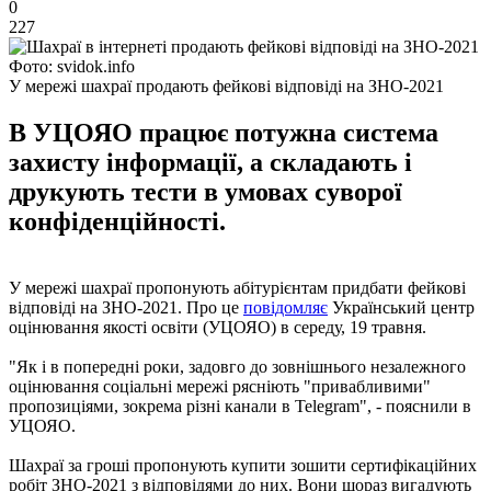
0
227
Фото: svidok.info
У мережі шахраї продають фейкові відповіді на ЗНО-2021
В УЦОЯО працює потужна система
захисту інформації, а складають і
друкують тести в умовах суворої
конфіденційності.
У мережі шахраї пропонують абітурієнтам придбати фейкові
відповіді на ЗНО-2021. Про це
повідомляє
Український центр
оцінювання якості освіти (УЦОЯО) в середу, 19 травня.
"Як і в попередні роки, задовго до зовнішнього незалежного
оцінювання соціальні мережі рясніють "привабливими"
пропозиціями, зокрема різні канали в Telegram", - пояснили в
УЦОЯО.
Шахраї за гроші пропонують купити зошити сертифікаційних
робіт ЗНО-2021 з відповідями до них. Вони щораз вигадують