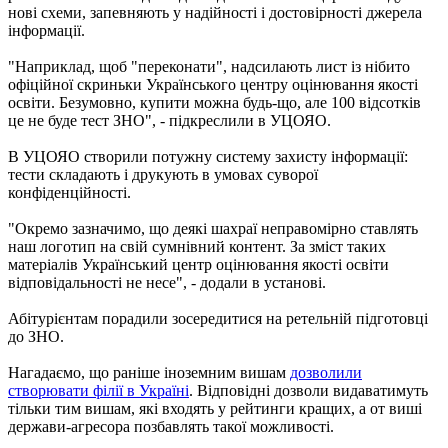
нові схеми, запевняють у надійності і достовірності джерела
інформації.
"Наприклад, щоб "переконати", надсилають лист із нібито
офіційної скриньки Українського центру оцінювання якості
освіти. Безумовно, купити можна будь-що, але 100 відсотків
це не буде тест ЗНО", - підкреслили в УЦОЯО.
В УЦОЯО створили потужну систему захисту інформації:
тести складають і друкують в умовах суворої
конфіденційності.
"Окремо зазначимо, що деякі шахраї неправомірно ставлять
наш логотип на свій сумнівний контент. За зміст таких
матеріалів Український центр оцінювання якості освіти
відповідальності не несе", - додали в установі.
Абітурієнтам порадили зосередитися на ретельній підготовці
до ЗНО.
Нагадаємо, що раніше іноземним вишам
дозволили
створювати філії в Україні
. Відповідні дозволи видаватимуть
тільки тим вишам, які входять у рейтинги кращих, а от виші
держави-агресора позбавлять такої можливості.