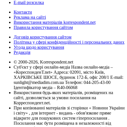
E-mail розсилка
Контакти
Реклама на сайті
Використання матеріалів korrespondent.net
Правила користування сайтом
Договір користування сайтом
Політика у сфері конфіденційності і персональних даних
Угода щодо користування
Редакція
© 2000-2026, Korrespondent.net
Суб'єкт у сфері онлайн-медіа Назва онлайн-медіа –
«КореспонденТ.net» Адреса: 02091, місто Київ,
ХАРКІВСЬКЕ ШОСЕ, будинок 172-Б, офіс 208/1 E-mail:
sunlight@mediadim.com.ua
Телефон: 044-205-43-00
Ідентифікатор медіа – R40-06068
Використання будь-яких матеріалів, розміщених на
сайті, дозволяється за умови посилання на
Корреспондент.net.
При копіюванні матеріалів зі сторінки « Новини України
і світу» , для інтернет - видань - обов'язкове пряме
відкрите для пошукових систем гіперпосилання .
Посилання має бути розміщена в незалежності від