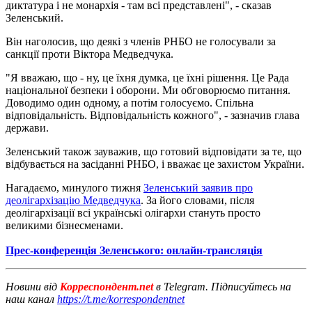
диктатура і не монархія - там всі представлені", - сказав
Зеленський.
Він наголосив, що деякі з членів РНБО не голосували за
санкції проти Віктора Медведчука.
"Я вважаю, що - ну, це їхня думка, це їхні рішення. Це Рада
національної безпеки і оборони. Ми обговорюємо питання.
Доводимо один одному, а потім голосуємо. Спільна
відповідальність. Відповідальність кожного", - зазначив глава
держави.
Зеленський також зауважив, що готовий відповідати за те, що
відбувається на засіданні РНБО, і вважає це захистом України.
Нагадаємо, минулого тижня
Зеленський заявив про
деолігархізацію Медведчука
. За його словами, після
деолігархізації всі українські олігархи стануть просто
великими бізнесменами.
Прес-конференція Зеленського: онлайн-трансляція
Новини від
Корреспондент.net
в Telegram. Підписуйтесь на
наш канал
https://t.me/korrespondentnet