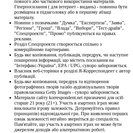
повного або часткового використання матеріалів.
Гіперпосилання ( для інтернет - видань) - повинна бути
розміщена в підзаголовку або в першому абзаці
матеріалу.
Новини з позначками "Думка", "Експертиза", "Заява",
"Регіони", "Гроші", "Влада", "Вибори", "Тест-драйв",
"Спецпроекти", "Промо" публікуються на правах
реклами.
Розділ Спецпроекти створюється спільно з
комерційними партнерами.
Будь яке копіювання, публікація, передрук, чи наступне
поширення інформації, що містить посилання на
"Інтерфакс-Україна", EPA / UPG, суворо забороняється.
Власник веб-сторінки в розділі Я-Корреспондент є автор
публікації.
Будь-яке копіювання, передрук та відтворення
фотографічних творів та/або аудіовізуальних творів
правовласника Getty Images - суворо забороняється.
Матеріали сайту korrespondent.net призначені для осіб
старше 21 року (21+). Участь в азартних іграх може
викликати ігрову залежність. Дотримуйтесь правил
(принципів) відповідальної гри. При виявленні перших
ознак залежності негайно зверніться до спеціаліста.
Пам'ятайте, що участь в азартних іграх не може бути
джерелом доходів або альтернативою роботі.