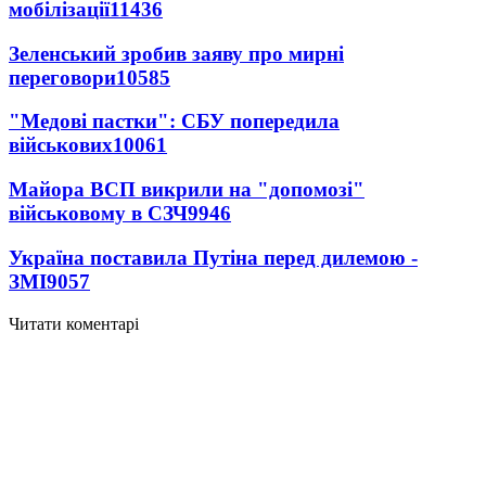
мобілізації
11436
Зеленський зробив заяву про мирні
переговори
10585
"Медові пастки": СБУ попередила
військових
10061
Майора ВСП викрили на "допомозі"
військовому в СЗЧ
9946
Україна поставила Путіна перед дилемою -
ЗМІ
9057
Читати коментарі