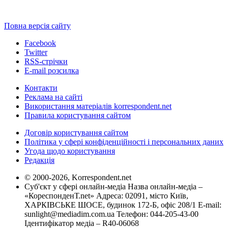
Повна версія сайту
Facebook
Twitter
RSS-стрічки
E-mail розсилка
Контакти
Реклама на сайті
Використання матеріалів korrespondent.net
Правила користування сайтом
Договір користування сайтом
Політика у сфері конфіденційності і персональних даних
Угода щодо користування
Редакція
© 2000-2026, Korrespondent.net
Суб'єкт у сфері онлайн-медіа Назва онлайн-медіа –
«КореспонденТ.net» Адреса: 02091, місто Київ,
ХАРКІВСЬКЕ ШОСЕ, будинок 172-Б, офіс 208/1 E-mail:
sunlight@mediadim.com.ua
Телефон: 044-205-43-00
Ідентифікатор медіа – R40-06068