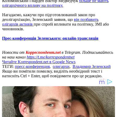
Коломойський і нардеп Віктор Медведчук
більше не мають
олігархічного впливу на політику.
Нагадаємо, кажучи про підготовлюваний закон про
деолігархізацію, Зеленський заявив, що
він позбавить
олігархів активів
при спробі впливати на політику, ЗМІ або
чиновників.
Прес-конференція Зеленського: онлайн-трансляція
Новости от
Корреспондент.net
в Telegram. Подписывайтесь
на наш канал
https://t.me/korrespondentnet
Читайте Korrespondent.net в Google News
ТЕГИ:
пресс-конференция
,
олигархи
,
Владимир Зеленский
Якщо ви помітили помилку, виділіть необхідний текст і
натисніть Ctrl + Enter, щоб повідомити про це редакцію.