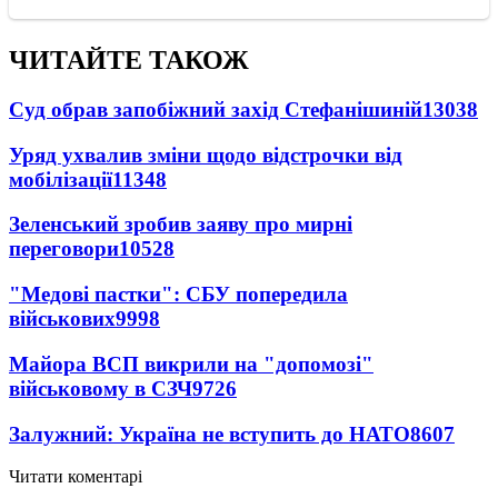
ЧИТАЙТЕ ТАКОЖ
Суд обрав запобіжний захід Стефанішиній
13038
Уряд ухвалив зміни щодо відстрочки від
мобілізації
11348
Зеленський зробив заяву про мирні
переговори
10528
"Медові пастки": СБУ попередила
військових
9998
Майора ВСП викрили на "допомозі"
військовому в СЗЧ
9726
Залужний: Україна не вступить до НАТО
8607
Читати коментарі