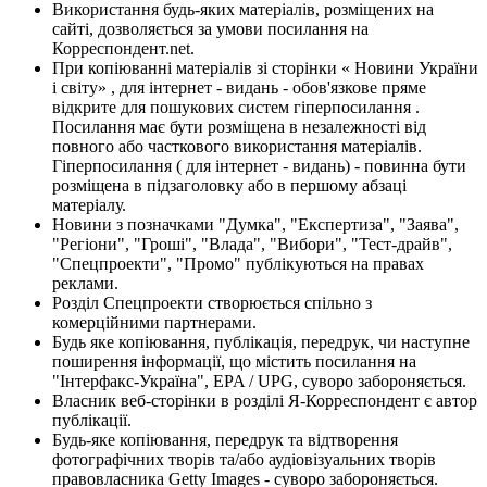
Використання будь-яких матеріалів, розміщених на
сайті, дозволяється за умови посилання на
Корреспондент.net.
При копіюванні матеріалів зі сторінки « Новини України
і світу» , для інтернет - видань - обов'язкове пряме
відкрите для пошукових систем гіперпосилання .
Посилання має бути розміщена в незалежності від
повного або часткового використання матеріалів.
Гіперпосилання ( для інтернет - видань) - повинна бути
розміщена в підзаголовку або в першому абзаці
матеріалу.
Новини з позначками "Думка", "Експертиза", "Заява",
"Регіони", "Гроші", "Влада", "Вибори", "Тест-драйв",
"Спецпроекти", "Промо" публікуються на правах
реклами.
Розділ Спецпроекти створюється спільно з
комерційними партнерами.
Будь яке копіювання, публікація, передрук, чи наступне
поширення інформації, що містить посилання на
"Інтерфакс-Україна", EPA / UPG, суворо забороняється.
Власник веб-сторінки в розділі Я-Корреспондент є автор
публікації.
Будь-яке копіювання, передрук та відтворення
фотографічних творів та/або аудіовізуальних творів
правовласника Getty Images - суворо забороняється.