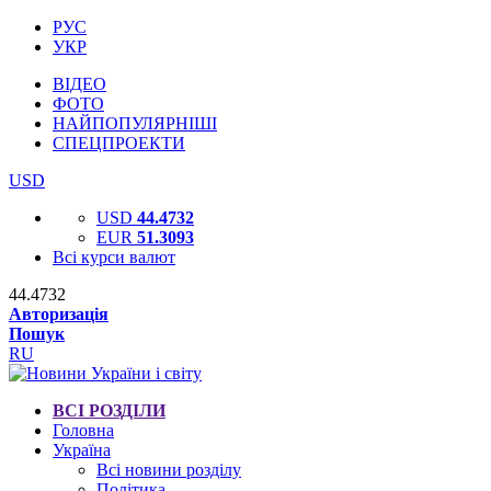
РУС
УКР
ВІДЕО
ФОТО
НАЙПОПУЛЯРНІШІ
СПЕЦПРОЕКТИ
USD
USD
44.4732
EUR
51.3093
Всі курси валют
44.4732
Авторизація
Пошук
RU
ВСІ РОЗДІЛИ
Головна
Україна
Всі новини розділу
Політика