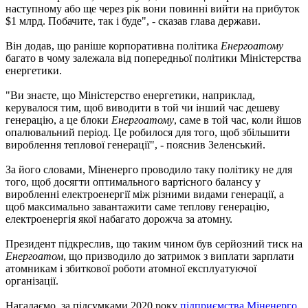
наступному або ще через рік вони повинні вийти на прибуток
$1 млрд. Побачите, так і буде", - сказав глава держави.
Він додав, що раніше корпоративна політика
Енергоатому
багато в чому залежала від попередньої політики Міністерства
енергетики.
"Ви знаєте, що Міністерство енергетики, наприклад,
керувалося тим, щоб виводити в той чи інший час дешеву
генерацію, а це блоки
Енергоатому
, саме в той час, коли йшов
опалювальний період. Це робилося для того, щоб збільшити
вироблення теплової генерації", - пояснив Зеленський.
За його словами, Міненерго проводило таку політику не для
того, щоб досягти оптимального вартісного балансу у
виробленні електроенергії між різними видами генерації, а
щоб максимально завантажити саме теплову генерацію,
електроенергія якої набагато дорожча за атомну.
Президент підкреслив, що таким чином був серйозний тиск на
Енергоатом
, що призводило до затримок з виплати зарплати
атомникам і збиткової роботи атомної експлуатуючої
організації.
Нагадаємо, за підсумками 2020 року
підприємства Міненерго