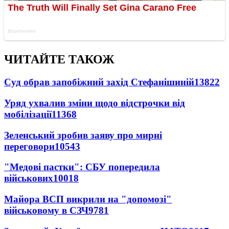
ЧИТАЙТЕ ТАКОЖ
Суд обрав запобіжний захід Стефанішиній
13822
Уряд ухвалив зміни щодо відстрочки від
мобілізації
11368
Зеленський зробив заяву про мирні
переговори
10543
"Медові пастки": СБУ попередила
військових
10018
Майора ВСП викрили на "допомозі"
військовому в СЗЧ
9781