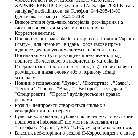
ХАРКІВСЬКЕ ШОСЕ, будинок 172-Б, офіс 208/1 E-mail:
sunlight@mediadim.com.ua
Телефон: 044-205-43-00
Ідентифікатор медіа – R40-06068
Використання будь-яких матеріалів, розміщених на
сайті, дозволяється за умови посилання на
Корреспондент.net.
При копіюванні матеріалів зі сторінки « Новини України
і світу» , для інтернет - видань - обов'язкове пряме
відкрите для пошукових систем гіперпосилання .
Посилання має бути розміщена в незалежності від
повного або часткового використання матеріалів.
Гіперпосилання ( для інтернет - видань) - повинна бути
розміщена в підзаголовку або в першому абзаці
матеріалу.
Новини з позначками "Думка", "Експертиза", "Заява",
"Регіони", "Гроші", "Влада", "Вибори", "Тест-драйв",
"Спецпроекти", "Промо" публікуються на правах
реклами.
Розділ Спецпроекти створюється спільно з
комерційними партнерами.
Будь яке копіювання, публікація, передрук, чи наступне
поширення інформації, що містить посилання на
"Інтерфакс-Україна", EPA / UPG, суворо забороняється.
Власник веб-сторінки в розділі Я-Корреспондент є автор