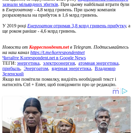
зазнали мільярдних збитків
. При цьому найбільші втрати були
в
Енергоатому
- 4,8 млрд гривень. При цьому компанія
розраховувала на прибуток в 1,6 млрд гривень.
У 2019 році
Енергоатом
отримав 3,8 млрд гривень прибутку
, а
ще роком раніше - 4,6 млрд гривень.
Новости от
Корреспондент.net
в Telegram. Подписывайтесь
на наш канал
https://t.me/korrespondentnet
Читайте Korrespondent.net в Google News
ТЕГИ:
энергетика
,
электроэнергия
,
атомная энергетика
,
прибыль
,
Энергоатом
,
ядерная энергетика
,
Владимир
Зеленский
Якщо ви помітили помилку, виділіть необхідний текст і
натисніть Ctrl + Enter, щоб повідомити про це редакцію.