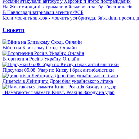
Росіяни атакували автобус у Херсоні: п’ятеро постраждалих
На Житомирщині затримали військового за збут боєприпасів
В Павлограді затримали агентку ФСБ
Коли мовчить зв'язок - мовчить уся бригада. Зв'язківці просять
Сюжети
Війна на Близькому Сході. Онлайн
Вторгнення Росії в Україну. Онлайн
Підсумки 05.08: Удар по Києву і брак антибалістики
Диверсія в Лейпцигу. Дрон біля українського літака
"Намагаються зламати Київ". Реакція Заходу на удар