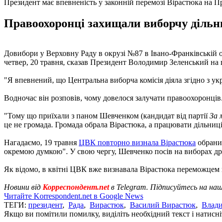
Президент має впевненість у законній перемозі Вірастюка на П
Правоохоронці захищали виборчу дільни
Довибори у Верховну Раду в окрузі №87 в Івано-Франківській об
четвер, 20 травня, сказав Президент Володимир Зеленський на 
"Я впевнений, що Центральна виборча комісія діяла згідно з ук
Водночас він розповів, чому довелося залучати правоохоронців
"Тому що приїхали з паном Шевченком (кандидат від партії
За 
це не громада. Громада обрала Вірастюка, а працювати дільниці
Нагадаємо, 19 травня
ЦВК повторно визнала Вірастюка
обраним
окремою думкою". У свою чергу, Шевченко посів на виборах дру
Як відомо, в квітні ЦВК вже визнавала Вірастюка переможцем 
Новини від
Корреспондент.net
в Telegram. Підписуйтесь на на
Читайте Korrespondent.net в Google News
ТЕГИ:
президент
,
Рада
,
Вирастюк
,
Василий Вирастюк
,
Влади
Якщо ви помітили помилку, виділіть необхідний текст і натисніт