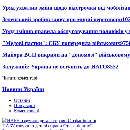
Уряд ухвалив зміни щодо відстрочки від мобілізац
Зеленський зробив заяву про мирні переговори
10
Уряд змінив правила обслуговування чоловіків у
"Медові пастки": СБУ попередила військових
975
Майора ВСП викрили на "допомозі" військовому
Залужний: Україна не вступить до НАТО
8552
Читати коментарі
Новини України
Останні
Популярні
Коментовані
НАБУ озвучило деталі справи Стефанішиної