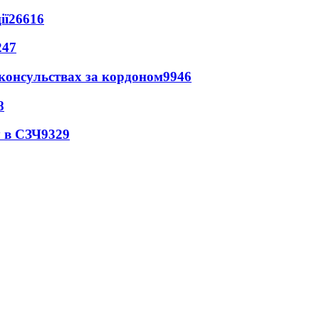
ії
26616
247
 консульствах за кордоном
9946
8
 в СЗЧ
9329