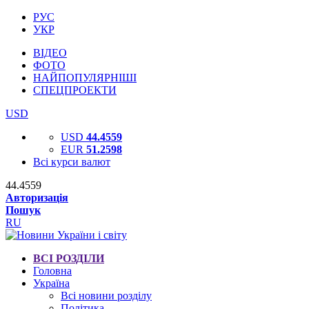
РУС
УКР
ВІДЕО
ФОТО
НАЙПОПУЛЯРНІШІ
СПЕЦПРОЕКТИ
USD
USD
44.4559
EUR
51.2598
Всі курси валют
44.4559
Авторизація
Пошук
RU
ВСІ РОЗДІЛИ
Головна
Україна
Всі новини розділу
Політика