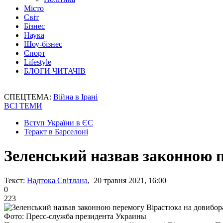
Місто
Світ
Бізнес
Наука
Шоу-бізнес
Спорт
Lifestyle
БЛОГИ ЧИТАЧІВ
СПЕЦТЕМА:
Війна в Ірані
ВСІ ТЕМИ
Вступ України в ЄС
Теракт в Барселоні
Зеленський назвав законною п
Текст:
Надтока Світлана
, 20 травня 2021, 16:00
0
223
Фото: Пресс-служба президента Украины