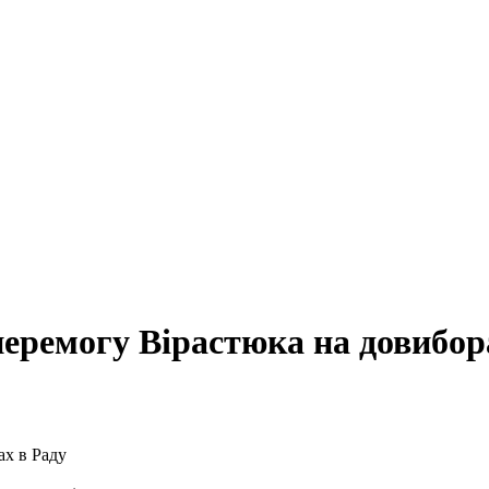
еремогу Вірастюка на довибор