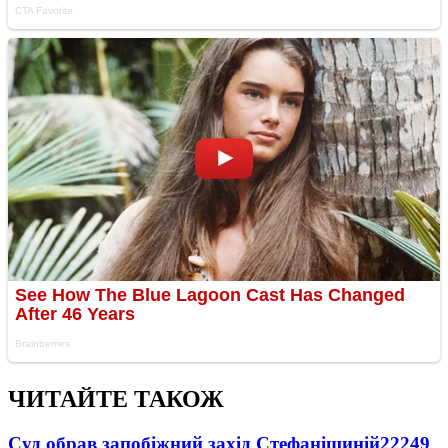
ЧИТАЙТЕ ТАКОЖ
Суд обрав запобіжний захід Стефанішиній
22249