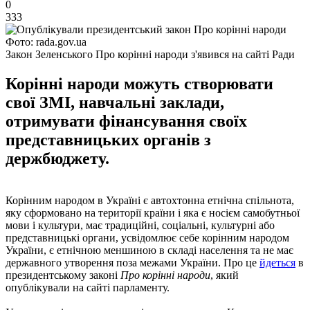
0
333
Фото: rada.gov.ua
Закон Зеленського Про корінні народи з'явився на сайті Ради
Корінні народи можуть створювати
свої ЗМІ, навчальні заклади,
отримувати фінансування своїх
представницьких органів з
держбюджету.
Корінним народом в Україні є автохтонна етнічна спільнота,
яку сформовано на території країни і яка є носієм самобутньої
мови і культури, має традиційні, соціальні, культурні або
представницькі органи, усвідомлює себе корінним народом
України, є етнічною меншиною в складі населення та не має
державного утворення поза межами України. Про це
йдеться
в
президентському законі
Про корінні народи
, який
опублікували на сайті парламенту.