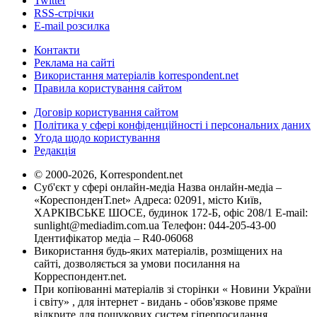
Twitter
RSS-стрічки
E-mail розсилка
Контакти
Реклама на сайті
Використання матеріалів korrespondent.net
Правила користування сайтом
Договір користування сайтом
Політика у сфері конфіденційності і персональних даних
Угода щодо користування
Редакція
© 2000-2026, Korrespondent.net
Суб'єкт у сфері онлайн-медіа Назва онлайн-медіа –
«КореспонденТ.net» Адреса: 02091, місто Київ,
ХАРКІВСЬКЕ ШОСЕ, будинок 172-Б, офіс 208/1 E-mail:
sunlight@mediadim.com.ua
Телефон: 044-205-43-00
Ідентифікатор медіа – R40-06068
Використання будь-яких матеріалів, розміщених на
сайті, дозволяється за умови посилання на
Корреспондент.net.
При копіюванні матеріалів зі сторінки « Новини України
і світу» , для інтернет - видань - обов'язкове пряме
відкрите для пошукових систем гіперпосилання .