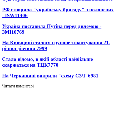
РФ створила "українську бригаду" з полонених
- ISW
11406
Україна поставила Путіна перед дилемою -
ЗМІ
10769
На Київщині сталося групове зґвалтування 21-
річної дівчини
7999
Стало відомо, в якій області найбільше
скаржаться на ТЦК
7770
На Черкащині викрили "схему СЗЧ"
6981
Читати коментарі