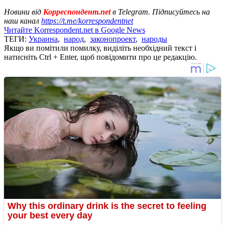
Новини від
Корреспондент.net
в Telegram. Підписуйтесь на
наш канал
https://t.me/korrespondentnet
Читайте Korrespondent.net в Google News
ТЕГИ:
Украина
,
народ
,
законопроект
,
народы
Якщо ви помітили помилку, виділіть необхідний текст і
натисніть Ctrl + Enter, щоб повідомити про це редакцію.