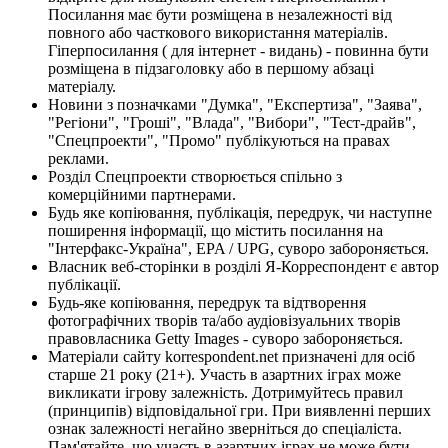
Посилання має бути розміщена в незалежності від
повного або часткового використання матеріалів.
Гіперпосилання ( для інтернет - видань) - повинна бути
розміщена в підзаголовку або в першому абзаці
матеріалу.
Новини з позначками "Думка", "Експертиза", "Заява",
"Регіони", "Гроші", "Влада", "Вибори", "Тест-драйв",
"Спецпроекти", "Промо" публікуються на правах
реклами.
Розділ Спецпроекти створюється спільно з
комерційними партнерами.
Будь яке копіювання, публікація, передрук, чи наступне
поширення інформації, що містить посилання на
"Інтерфакс-Україна", EPA / UPG, суворо забороняється.
Власник веб-сторінки в розділі Я-Корреспондент є автор
публікації.
Будь-яке копіювання, передрук та відтворення
фотографічних творів та/або аудіовізуальних творів
правовласника Getty Images - суворо забороняється.
Матеріали сайту korrespondent.net призначені для осіб
старше 21 року (21+). Участь в азартних іграх може
викликати ігрову залежність. Дотримуйтесь правил
(принципів) відповідальної гри. При виявленні перших
ознак залежності негайно зверніться до спеціаліста.
Пам'ятайте, що участь в азартних іграх не може бути