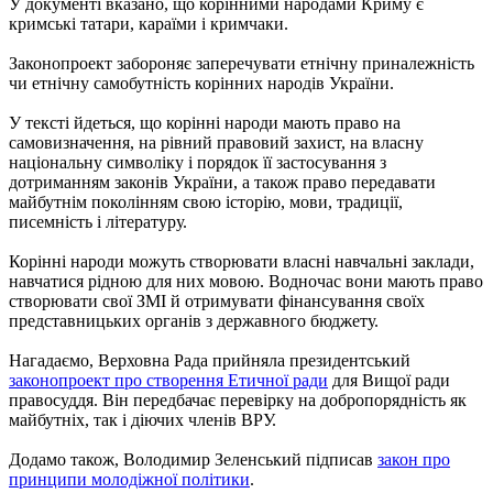
У документі вказано, що корінними народами Криму є
кримські татари, караїми і кримчаки.
Законопроект забороняє заперечувати етнічну приналежність
чи етнічну самобутність корінних народів України.
У тексті йдеться, що корінні народи мають право на
самовизначення, на рівний правовий захист, на власну
національну символіку і порядок її застосування з
дотриманням законів України, а також право передавати
майбутнім поколінням свою історію, мови, традиції,
писемність і літературу.
Корінні народи можуть створювати власні навчальні заклади,
навчатися рідною для них мовою. Водночас вони мають право
створювати свої ЗМІ й отримувати фінансування своїх
представницьких органів з державного бюджету.
Нагадаємо, Верховна Рада прийняла президентський
законопроект про створення Етичної ради
для Вищої ради
правосуддя. Він передбачає перевірку на добропорядність як
майбутніх, так і діючих членів ВРУ.
Додамо також, Володимир Зеленський підписав
закон про
принципи молодіжної політики
.