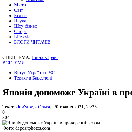
Місто
Світ
Бізнес
Наука
Шоу-бізнес
Спорт
Lifestyle
БЛОГИ ЧИТАЧІВ
СПЕЦТЕМА:
Війна в Ірані
ВСІ ТЕМИ
Вступ України в ЄС
Теракт в Барселоні
Японія допоможе Україні в пр
Текст:
Дем'янчук Ольга
, 20 травня 2021, 23:25
0
304
Фото: depositphotos.com