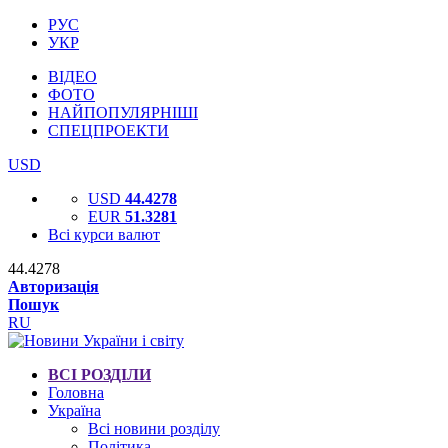
РУС
УКР
ВІДЕО
ФОТО
НАЙПОПУЛЯРНІШІ
СПЕЦПРОЕКТИ
USD
USD
44.4278
EUR
51.3281
Всі курси валют
44.4278
Авторизація
Пошук
RU
ВСІ РОЗДІЛИ
Головна
Україна
Всі новини розділу
Політика