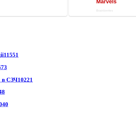
ії
11551
673
 в СЗЧ
10221
48
040