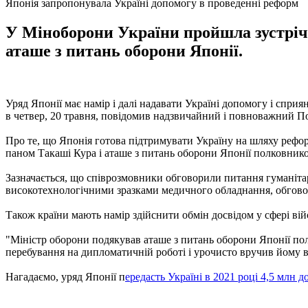
Японія запропонувала Україні допомогу в проведенні реформ
У Міноборони України пройшла зустріч 
аташе з питань оборони Японії.
Уряд Японії має намір і далі надавати Україні допомогу і сприя
в четвер, 20 травня, повідомив надзвичайний і повноважний По
Про те, що Японія готова підтримувати Україну на шляху рефор
паном Такаші Кура і аташе з питань оборони Японії полковнико
Зазначається, що співрозмовники обговорили питання гуманіта
високотехнологічними зразками медичного обладнання, обговори
Також країни мають намір здійснити обмін досвідом у сфері вій
"Міністр оборони подякував аташе з питань оборони Японії пол
перебування на дипломатичній роботі і урочисто вручив йому в
Нагадаємо, уряд Японії п
ередасть Україні в 2021 році 4,5 млн 