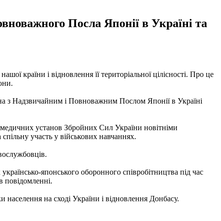
вноважного Посла Японії в Україні та
ашої країни і відновлення її територіальної цілісності. Про це
они.
ана з Надзвичайним і Повноважним Послом Японії в Україні
о-медичних установ Збройних Сил України новітніми
спільну участь у військових навчаннях.
овослужбовців.
 українсько-японського оборонного співробітництва під час
в повідомленні.
и населення на сході України і відновлення Донбасу.