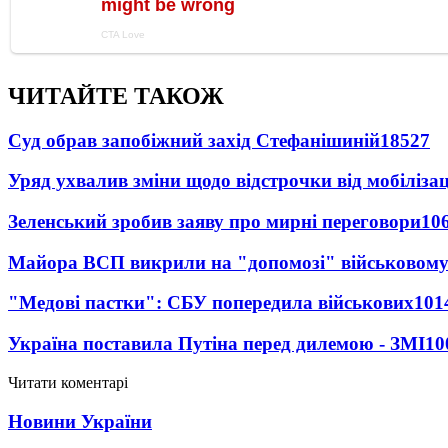
ЧИТАЙТЕ ТАКОЖ
Суд обрав запобіжний захід Стефанішиній
18527
Уряд ухвалив зміни щодо відстрочки від мобілізац
Зеленський зробив заяву про мирні переговори
10
Майора ВСП викрили на "допомозі" військовому
"Медові пастки": СБУ попередила військових
101
Україна поставила Путіна перед дилемою - ЗМІ
10
Читати коментарі
Новини України