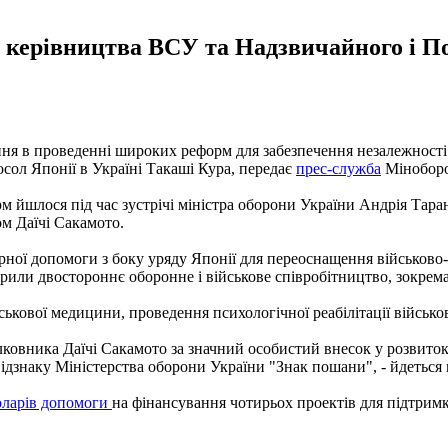
керівництва ВСУ та Надзвичайного і По
ння в проведенні широких реформ для забезпечення незалежності н
сол Японії в Україні Такаші Кура, передає
прес-служба
Мінобор
м йшлося під час зустрічі міністра оборони України Андрія Тар
м Даїчі Сакамото.
рної допомоги з боку уряду Японії для переоснащення військов
ли двостороннє оборонне і військове співробітництво, зокрема 
ськової медицини, проведення психологічної реабілітації військ
ковника Даїчі Сакамото за значний особистий внесок у розвиток
ідзнаку Міністерства оборони України "Знак пошани", - йдеться 
доларів допомоги
на фінансування чотирьох проектів для підтримк