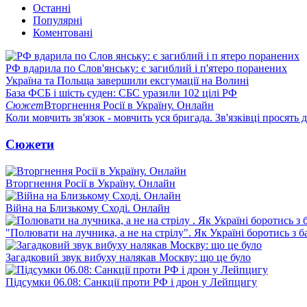
Останні
Популярні
Коментовані
РФ вдарила по Слов'янську: є загиблий і п'ятеро поранених
Україна та Польща завершили ексгумації на Волині
База ФСБ і шість суден: СБС уразили 102 цілі РФ
Сюжет
Вторгнення Росії в Україну. Онлайн
Коли мовчить зв'язок - мовчить уся бригада. Зв'язківці просять
Сюжети
Вторгнення Росії в Україну. Онлайн
Війна на Близькому Сході. Онлайн
"Полювати на лучника, а не на стрілу". Як Україні боротись з 
Загадковий звук вибуху налякав Москву: що це було
Підсумки 06.08: Санкції проти РФ і дрон у Лейпцигу