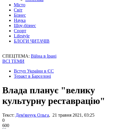
Місто
Світ
Бізнес
Наука
Шоу-бізнес
Спорт
Lifestyle
БЛОГИ ЧИТАЧІВ
СПЕЦТЕМА:
Війна в Ірані
ВСІ ТЕМИ
Вступ України в ЄС
Теракт в Барселоні
Влада планує "велику
культурну реставрацію"
Текст:
Дем'янчук Ольга
, 21 травня 2021, 03:25
0
600