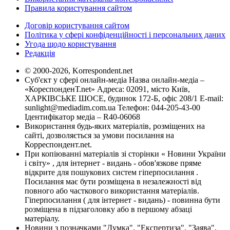
Правила користування сайтом
Договір користування сайтом
Політика у сфері конфіденційності і персональних даних
Угода щодо користування
Редакція
© 2000-2026, Korrespondent.net
Суб'єкт у сфері онлайн-медіа Назва онлайн-медіа –
«КореспонденТ.net» Адреса: 02091, місто Київ,
ХАРКІВСЬКЕ ШОСЕ, будинок 172-Б, офіс 208/1 E-mail:
sunlight@mediadim.com.ua
Телефон: 044-205-43-00
Ідентифікатор медіа – R40-06068
Використання будь-яких матеріалів, розміщених на
сайті, дозволяється за умови посилання на
Корреспондент.net.
При копіюванні матеріалів зі сторінки « Новини України
і світу» , для інтернет - видань - обов'язкове пряме
відкрите для пошукових систем гіперпосилання .
Посилання має бути розміщена в незалежності від
повного або часткового використання матеріалів.
Гіперпосилання ( для інтернет - видань) - повинна бути
розміщена в підзаголовку або в першому абзаці
матеріалу.
Новини з позначками "Думка", "Експертиза", "Заява",