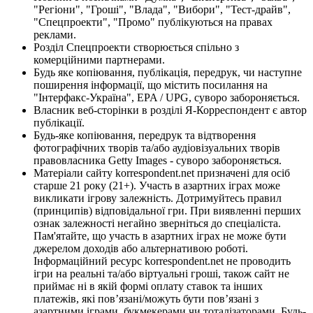
"Регіони", "Гроші", "Влада", "Вибори", "Тест-драйв",
"Спецпроекти", "Промо" публікуються на правах
реклами.
Розділ Спецпроекти створюється спільно з
комерційними партнерами.
Будь яке копіювання, публікація, передрук, чи наступне
поширення інформації, що містить посилання на
"Інтерфакс-Україна", EPA / UPG, суворо забороняється.
Власник веб-сторінки в розділі Я-Корреспондент є автор
публікації.
Будь-яке копіювання, передрук та відтворення
фотографічних творів та/або аудіовізуальних творів
правовласника Getty Images - суворо забороняється.
Матеріали сайту korrespondent.net призначені для осіб
старше 21 року (21+). Участь в азартних іграх може
викликати ігрову залежність. Дотримуйтесь правил
(принципів) відповідальної гри. При виявленні перших
ознак залежності негайно зверніться до спеціаліста.
Пам'ятайте, що участь в азартних іграх не може бути
джерелом доходів або альтернативою роботі.
Інформаційний ресурс korrespondent.net не проводить
ігри на реальні та/або віртуальні гроші, також сайт не
приймає ні в якій формі оплату ставок та інших
платежів, які пов’язані/можуть бути пов’язані з
азартними іграми, букмекерами чи тоталізаторами. Будь-