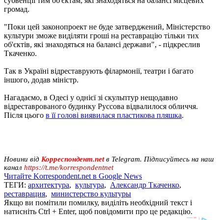
субвенції тим об'єктам, які знаходяться на балансі місцевих
громад.
"Поки цей законопроект не буде затверджений, Міністерство
культури зможе виділяти гроші на реставрацію тільки тих
об'єктів, які знаходяться на балансі держави", - підкреслив
Ткаченко.
Так в Україні відреставрують філармонії, театри і багато
іншого, додав міністр.
Нагадаємо, в Одесі у однієї зі скульптур нещодавно
відреставрованого будинку Руссова відвалилося обличчя.
Після цього
в її голові виявилася пластикова пляшка
.
Новини від
Корреспондент.net
в Telegram. Підписуйтесь на наш
канал
https://t.me/korrespondentnet
Читайте Korrespondent.net в Google News
ТЕГИ:
архитектура
,
культура
,
Александр Ткаченко
,
реставрация
,
министерство культуры
Якщо ви помітили помилку, виділіть необхідний текст і
натисніть Ctrl + Enter, щоб повідомити про це редакцію.