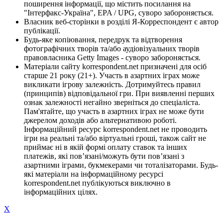
поширення інформації, що містить посилання на
"Інтерфакс-Україна", EPA / UPG, суворо забороняється.
Власник веб-сторінки в розділі Я-Корреспондент є автор
публікації.
Будь-яке копіювання, передрук та відтворення
фотографічних творів та/або аудіовізуальних творів
правовласника Getty Images - суворо забороняється.
Матеріали сайту korrespondent.net призначені для осіб
старше 21 року (21+). Участь в азартних іграх може
викликати ігрову залежність. Дотримуйтесь правил
(принципів) відповідальної гри. При виявленні перших
ознак залежності негайно зверніться до спеціаліста.
Пам'ятайте, що участь в азартних іграх не може бути
джерелом доходів або альтернативою роботі.
Інформаційний ресурс korrespondent.net не проводить
ігри на реальні та/або віртуальні гроші, також сайт не
приймає ні в якій формі оплату ставок та інших
платежів, які пов’язані/можуть бути пов’язані з
азартними іграми, букмекерами чи тоталізаторами. Будь-
які матеріали на інформаційному ресурсі
korrespondent.net публікуються виключно в
інформаційних цілях.
X