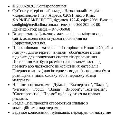
© 2000-2026, Korrespondent.net
Суб'єкт у сфері онлайн-медіа Назва онлайн-медіа –
«КореспонденТ.net» Адреса: 02091, місто Київ,
ХАРКІВСЬКЕ ШОСЕ, будинок 172-Б, офіс 208/1 E-mail:
sunlight@mediadim.com.ua
Телефон: 044-205-43-00
Ідентифікатор медіа – R40-06068
Використання будь-яких матеріалів, розміщених на
сайті, дозволяється за умови посилання на
Корреспондент.net.
При копіюванні матеріалів зі сторінки « Новини України
і світу» , для інтернет - видань - обов'язкове пряме
відкрите для пошукових систем гіперпосилання .
Посилання має бути розміщена в незалежності від
повного або часткового використання матеріалів.
Гіперпосилання ( для інтернет - видань) - повинна бути
розміщена в підзаголовку або в першому абзаці
матеріалу.
Новини з позначками "Думка", "Експертиза", "Заява",
"Регіони", "Гроші", "Влада", "Вибори", "Тест-драйв",
"Спецпроекти", "Промо" публікуються на правах
реклами.
Розділ Спецпроекти створюється спільно з
комерційними партнерами.
Будь яке копіювання, публікація, передрук, чи наступне