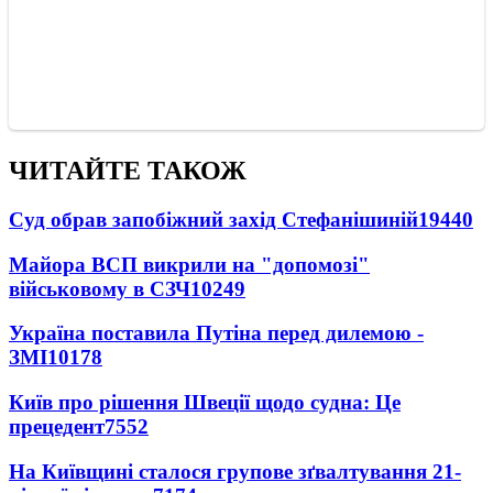
ЧИТАЙТЕ ТАКОЖ
Суд обрав запобіжний захід Стефанішиній
19440
Майора ВСП викрили на "допомозі"
військовому в СЗЧ
10249
Україна поставила Путіна перед дилемою -
ЗМІ
10178
Київ про рішення Швеції щодо судна: Це
прецедент
7552
На Київщині сталося групове зґвалтування 21-