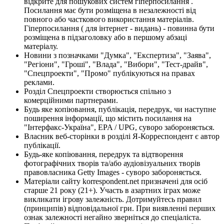
відкрите для пошукових систем гіперпосилання .
Посилання має бути розміщена в незалежності від
повного або часткового використання матеріалів.
Гіперпосилання ( для інтернет - видань) - повинна бути
розміщена в підзаголовку або в першому абзаці
матеріалу.
Новини з позначками "Думка", "Експертиза", "Заява",
"Регіони", "Гроші", "Влада", "Вибори", "Тест-драйв",
"Спецпроекти", "Промо" публікуються на правах
реклами.
Розділ Спецпроекти створюється спільно з
комерційними партнерами.
Будь яке копіювання, публікація, передрук, чи наступне
поширення інформації, що містить посилання на
"Інтерфакс-Україна", EPA / UPG, суворо забороняється.
Власник веб-сторінки в розділі Я-Корреспондент є автор
публікації.
Будь-яке копіювання, передрук та відтворення
фотографічних творів та/або аудіовізуальних творів
правовласника Getty Images - суворо забороняється.
Матеріали сайту korrespondent.net призначені для осіб
старше 21 року (21+). Участь в азартних іграх може
викликати ігрову залежність. Дотримуйтесь правил
(принципів) відповідальної гри. При виявленні перших
ознак залежності негайно зверніться до спеціаліста.