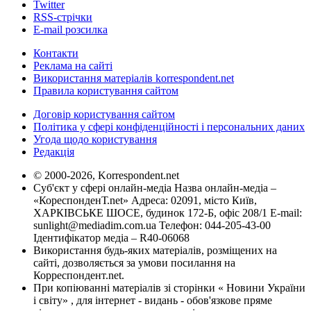
Twitter
RSS-стрічки
E-mail розсилка
Контакти
Реклама на сайті
Використання матеріалів korrespondent.net
Правила користування сайтом
Договір користування сайтом
Політика у сфері конфіденційності і персональних даних
Угода щодо користування
Редакція
© 2000-2026, Korrespondent.net
Суб'єкт у сфері онлайн-медіа Назва онлайн-медіа –
«КореспонденТ.net» Адреса: 02091, місто Київ,
ХАРКІВСЬКЕ ШОСЕ, будинок 172-Б, офіс 208/1 E-mail:
sunlight@mediadim.com.ua
Телефон: 044-205-43-00
Ідентифікатор медіа – R40-06068
Використання будь-яких матеріалів, розміщених на
сайті, дозволяється за умови посилання на
Корреспондент.net.
При копіюванні матеріалів зі сторінки « Новини України
і світу» , для інтернет - видань - обов'язкове пряме