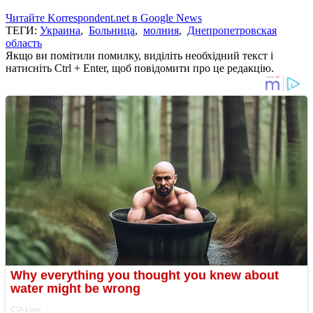
Читайте Korrespondent.net в Google News
ТЕГИ:
Украина
,
Больница
,
молния
,
Днепропетровская
область
Якщо ви помітили помилку, виділіть необхідний текст і
натисніть Ctrl + Enter, щоб повідомити про це редакцію.