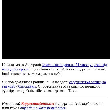
Нагадаємо, в Австралії
блискавки вдарили 71 тисячу разів під
час однієї грози
. З усіх блискавок 5,4 тисячі вдарили в землю,
інші з'являлися між хмарами в небі.
Як повідомлялося раніше, в Сальвадорі
серфінгістка загинула
від удару блискавки
. Спортсменка готувалася до великого
турніру перед Олімпійськими іграми в Токіо.
Новини від
Корреспондент.net
в Telegram. Підписуйтесь на
наш канал
https://t.me/korrespondentnet