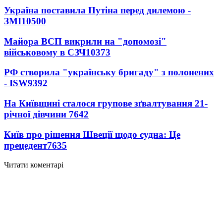
Україна поставила Путіна перед дилемою -
ЗМІ
10500
Майора ВСП викрили на "допомозі"
військовому в СЗЧ
10373
РФ створила "українську бригаду" з полонених
- ISW
9392
На Київщині сталося групове зґвалтування 21-
річної дівчини
7642
Київ про рішення Швеції щодо судна: Це
прецедент
7635
Читати коментарі