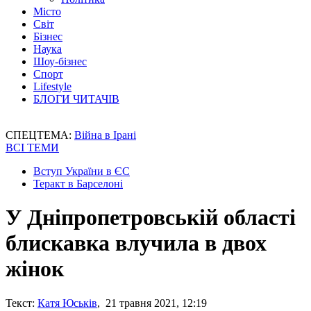
Місто
Світ
Бізнес
Наука
Шоу-бізнес
Спорт
Lifestyle
БЛОГИ ЧИТАЧІВ
СПЕЦТЕМА:
Війна в Ірані
ВСІ ТЕМИ
Вступ України в ЄС
Теракт в Барселоні
У Дніпропетровській області
блискавка влучила в двох
жінок
Текст:
Катя Юськів
, 21 травня 2021, 12:19