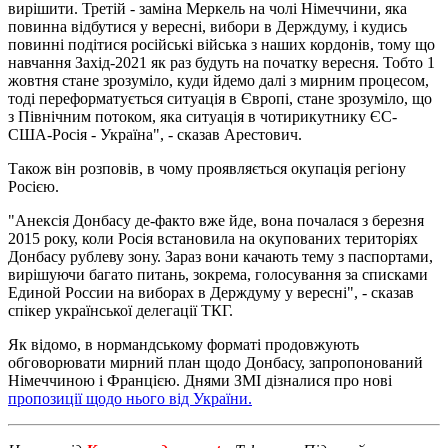
вирішити. Третій - заміна Меркель на чолі Німеччини, яка
повинна відбутися у вересні, вибори в Держдуму, і кудись
повинні подітися російські війська з наших кордонів, тому що
навчання Захід-2021 як раз будуть на початку вересня. Тобто 1
жовтня стане зрозуміло, куди йдемо далі з мирним процесом,
тоді переформатується ситуація в Європі, стане зрозуміло, що
з Північним потоком, яка ситуація в чотирикутнику ЄС-
США-Росія - Україна", - сказав Арестович.
Також він розповів, в чому проявляється окупація регіону
Росією.
"Анексія Донбасу де-факто вже йде, вона почалася з березня
2015 року, коли Росія встановила на окупованих територіях
Донбасу рублеву зону. Зараз вони качають тему з паспортами,
вирішуючи багато питань, зокрема, голосування за списками
Единой России на виборах в Держдуму у вересні", - сказав
спікер української делегації ТКГ.
Як відомо, в нормандському форматі продовжують
обговорювати мирний план щодо Донбасу, запропонований
Німеччиною і Францією. Днями ЗМІ дізналися про нові
пропозиції щодо нього від України.