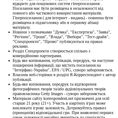
відкрите для пошукових систем гіперпосилання .
Посилання має бути розміщена в незалежності від
повного або часткового використання матеріалів.
Гіперпосилання ( для інтернет - видань) - повинна бути
розміщена в підзаголовку або в першому абзаці
матеріалу.
Новини з позначками "Думка", "Експертиза", "Заява",
"Регіони", "Гроші", "Влада", "Вибори", "Тест-драйв",
"Спецпроекти", "Промо" публікуються на правах
реклами.
Розділ Спецпроекти створюється спільно з
комерційними партнерами.
Будь яке копіювання, публікація, передрук, чи наступне
поширення інформації, що містить посилання на
"Інтерфакс-Україна", EPA / UPG, суворо забороняється.
Власник веб-сторінки в розділі Я-Корреспондент є автор
публікації.
Будь-яке копіювання, передрук та відтворення
фотографічних творів та/або аудіовізуальних творів
правовласника Getty Images - суворо забороняється.
Матеріали сайту korrespondent.net призначені для осіб
старше 21 року (21+). Участь в азартних іграх може
викликати ігрову залежність. Дотримуйтесь правил
(принципів) відповідальної гри. При виявленні перших
ознак залежності негайно зверніться до спеціаліста.