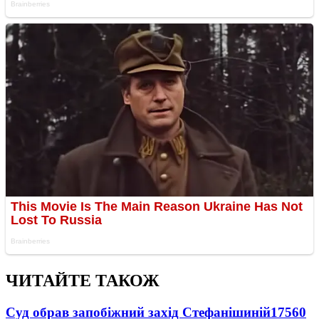
ЧИТАЙТЕ ТАКОЖ
Суд обрав запобіжний захід Стефанішиній
17560