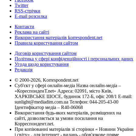
Twitter
RSS-стрічки
E-mail розсилка
Контакти
Реклама на сайті
Використання матеріалів korrespondent.net
Правила користування сайтом
Договір користування сайтом
Політика у сфері конфіденційності і персональних даних
Угода щодо користування
Редакція
© 2000-2026, Korrespondent.net
Суб'єкт у сфері онлайн-медіа Назва онлайн-медіа –
«КореспонденТ.net» Адреса: 02091, місто Київ,
ХАРКІВСЬКЕ ШОСЕ, будинок 172-Б, офіс 208/1 E-mail:
sunlight@mediadim.com.ua
Телефон: 044-205-43-00
Ідентифікатор медіа – R40-06068
Використання будь-яких матеріалів, розміщених на
сайті, дозволяється за умови посилання на
Корреспондент.net.
При копіюванні матеріалів зі сторінки « Новини України
і світу» , для інтернет - видань - обов'язкове пряме