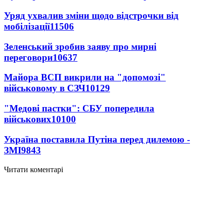
Уряд ухвалив зміни щодо відстрочки від
мобілізації
11506
Зеленський зробив заяву про мирні
переговори
10637
Майора ВСП викрили на "допомозі"
військовому в СЗЧ
10129
"Медові пастки": СБУ попередила
військових
10100
Україна поставила Путіна перед дилемою -
ЗМІ
9843
Читати коментарі