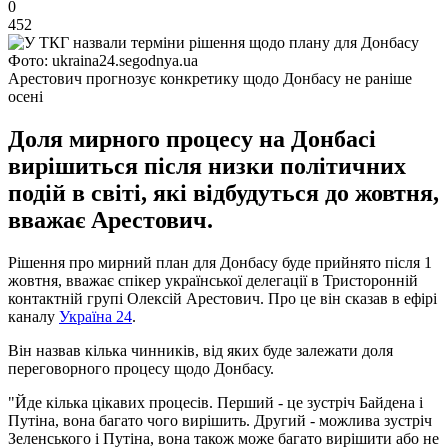
0
452
Фото: ukraina24.segodnya.ua
Арестович прогнозує конкретику щодо Донбасу не раніше
осені
Доля мирного процесу на Донбасі
вирішиться після низки політичних
подій в світі, які відбудуться до жовтня,
вважає Арестович.
Рішення про мирний план для Донбасу буде прийнято після 1
жовтня, вважає спікер української делегації в Тристоронній
контактній групі Олексій Арестович. Про це він сказав в ефірі
каналу
Україна 24
.
Він назвав кілька чинників, від яких буде залежати доля
переговорного процесу щодо Донбасу.
"Йде кілька цікавих процесів. Перший - це зустріч Байдена і
Путіна, вона багато чого вирішить. Другий - можлива зустріч
Зеленського і Путіна, вона також може багато вирішити або не