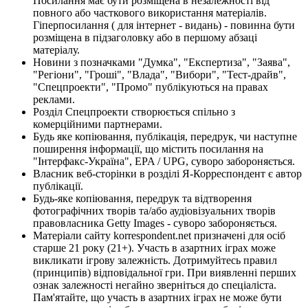
Посилання має бути розміщена в незалежності від
повного або часткового використання матеріалів.
Гіперпосилання ( для інтернет - видань) - повинна бути
розміщена в підзаголовку або в першому абзаці
матеріалу.
Новини з позначками "Думка", "Експертиза", "Заява",
"Регіони", "Гроші", "Влада", "Вибори", "Тест-драйв",
"Спецпроекти", "Промо" публікуються на правах
реклами.
Розділ Спецпроекти створюється спільно з
комерційними партнерами.
Будь яке копіювання, публікація, передрук, чи наступне
поширення інформації, що містить посилання на
"Інтерфакс-Україна", EPA / UPG, суворо забороняється.
Власник веб-сторінки в розділі Я-Корреспондент є автор
публікації.
Будь-яке копіювання, передрук та відтворення
фотографічних творів та/або аудіовізуальних творів
правовласника Getty Images - суворо забороняється.
Матеріали сайту korrespondent.net призначені для осіб
старше 21 року (21+). Участь в азартних іграх може
викликати ігрову залежність. Дотримуйтесь правил
(принципів) відповідальної гри. При виявленні перших
ознак залежності негайно зверніться до спеціаліста.
Пам'ятайте, що участь в азартних іграх не може бути