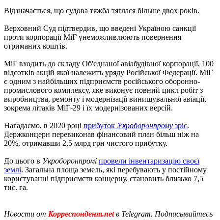
Відзначається, що судова тяжба тяглася більше двох років.
Верховний Суд підтвердив, що введені Україною санкції
проти корпорації МіГ унеможливлюють повернення
отриманих коштів.
МіГ входить до складу Об'єднаної авіабудівної корпорації, 100
відсотків акцій якої належить уряду Російської Федерації. МіГ
є одним з найбільших підприємств російського оборонно-
промислового комплексу, яке виконує повний цикл робіт з
виробництва, ремонту і модернізації винищувальної авіації,
зокрема літаків МіГ-29 і їх модернізованих версій.
Нагадаємо, в 2020 році
прибуток
Укроборонпрому
зріс
.
Держконцерн перевиконав фінансовий план більш ніж на
20%, отримавши 2,5 млрд грн чистого прибутку.
До цього в
Укроборонпромі
провели інвентаризацію своєї
землі
. Загальна площа земель, які перебувають у постійному
користуванні підприємств концерну, становить близько 7,5
тис. га.
Новости от
Корреспондент.net
в Telegram. Подписывайтесь