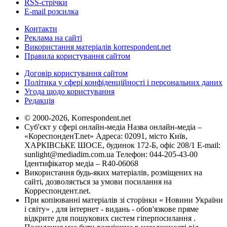
RSS-стрічки
E-mail розсилка
Контакти
Реклама на сайті
Використання матеріалів korrespondent.net
Правила користування сайтом
Договір користування сайтом
Політика у сфері конфіденційності і персональних даних
Угода щодо користування
Редакція
© 2000-2026, Korrespondent.net
Суб'єкт у сфері онлайн-медіа Назва онлайн-медіа –
«КореспонденТ.net» Адреса: 02091, місто Київ,
ХАРКІВСЬКЕ ШОСЕ, будинок 172-Б, офіс 208/1 E-mail:
sunlight@mediadim.com.ua
Телефон: 044-205-43-00
Ідентифікатор медіа – R40-06068
Використання будь-яких матеріалів, розміщених на
сайті, дозволяється за умови посилання на
Корреспондент.net.
При копіюванні матеріалів зі сторінки « Новини України
і світу» , для інтернет - видань - обов'язкове пряме
відкрите для пошукових систем гіперпосилання .