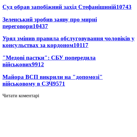
Суд обрав запобіжний захід Стефанішиній
10743
Зеленський зробив заяву про мирні
переговори
10437
Уряд змінив правила обслуговування чоловіків у
консульствах за кордоном
10117
"Медові пастки": СБУ попередила
військових
9912
Майора ВСП викрили на "допомозі"
військовому в СЗЧ
9571
Читати коментарі