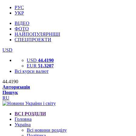
РУС
УКР
ВІДЕО
ФОТО
НАЙПОПУЛЯРНІШІ
СПЕЦПРОЕКТИ
USD
USD
44.4190
EUR
51.3207
Всі курси валют
44.4190
Авторизація
Пошук
RU
ВСІ РОЗДІЛИ
Головна
Україна
Всі новини розділу
Політика