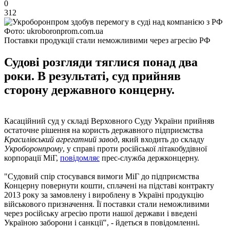
0
312
Фото: ukroboronprom.com.ua
Поставки продукції стали неможливими через агресію РФ
Судові розгляди тяглися понад два
роки. В результаті, суд прийняв
сторону державного концерну.
Касаційний суд у складі Верховного Суду України прийняв
остаточне рішення на користь державного підприємства
Красилівський агрегатний завод
, який входить до складу
Укроборонпрому
, у справі проти російської літакобудівної
корпорації МіГ,
повідомляє
прес-служба держконцерну.
"Судовий спір стосувався вимоги МіГ до підприємства
Концерну повернути кошти, сплачені на підставі контракту
2013 року за замовлену і вироблену в Україні продукцію
військового призначення. Її поставки стали неможливими
через російську агресію проти нашої держави і введені
Україною заборони і санкції", - йдеться в повідомленні.