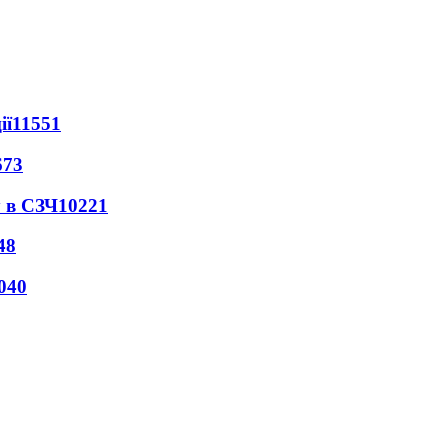
ії
11551
673
 в СЗЧ
10221
48
040