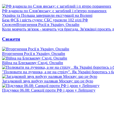
РФ вдарила по Слов'янську: є загиблий і п'ятеро поранених
Україна та Польща завершили ексгумації на Волині
База ФСБ і шість суден: СБС уразили 102 цілі РФ
Сюжет
Вторгнення Росії в Україну. Онлайн
Коли мовчить зв'язок - мовчить уся бригада. Зв'язківці просять
Сюжети
Вторгнення Росії в Україну. Онлайн
Війна на Близькому Сході. Онлайн
"Полювати на лучника, а не на стрілу". Як Україні боротись з 
Загадковий звук вибуху налякав Москву: що це було
Підсумки 06.08: Санкції проти РФ і дрон у Лейпцигу