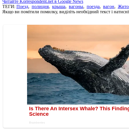
Читайте Korrespondent.net в Google News
ТЕГИ:
Поезд
,
полиция
,
крыша
,
вагоны
,
поезда
,
вагон
,
Жито
Якщо ви помітили помилку, виділіть необхідний текст і натисніт