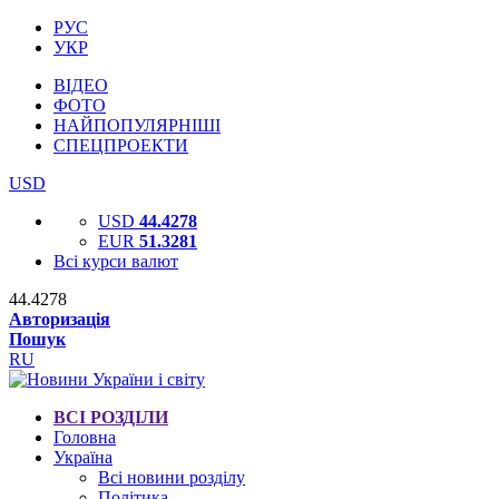
РУС
УКР
ВІДЕО
ФОТО
НАЙПОПУЛЯРНІШІ
СПЕЦПРОЕКТИ
USD
USD
44.4278
EUR
51.3281
Всі курси валют
44.4278
Авторизація
Пошук
RU
ВСІ РОЗДІЛИ
Головна
Україна
Всі новини розділу
Політика