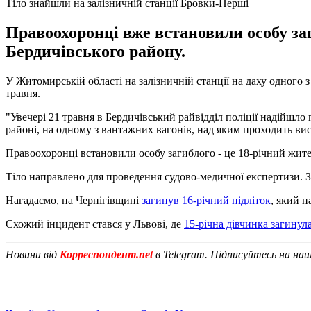
Тіло знайшли на залізничній станції Бровки-Перші
Правоохоронці вже встановили особу за
Бердичівського району.
У Житомирській області на залізничній станції на даху одного 
травня.
"Увечері 21 травня в Бердичівський райвідділ поліції надійшл
районі, на одному з вантажних вагонів, над яким проходить вис
Правоохоронці встановили особу загиблого - це 18-річний жите
Тіло направлено для проведення судово-медичної експертизи. За
Нагадаємо, на Чернігівщині
загинув 16-річний підліток
, який н
Схожий інцидент стався у Львові, де
15-річна дівчинка загинула
Новини від
Корреспондент.net
в Telegram. Підписуйтесь на на