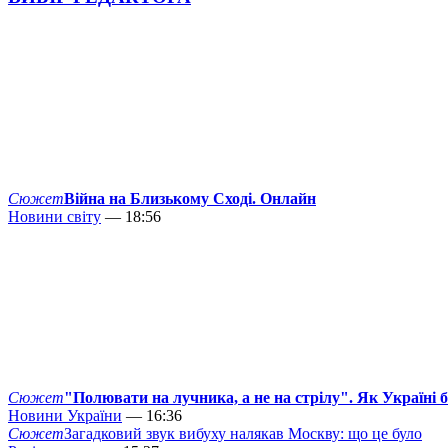
Сюжет
Війна на Близькому Сході. Онлайн
Новини світу
— 18:56
Сюжет
"Полювати на лучника, а не на стрілу". Як Україні 
Новини України
— 16:36
Сюжет
Загадковий звук вибуху налякав Москву: що це було