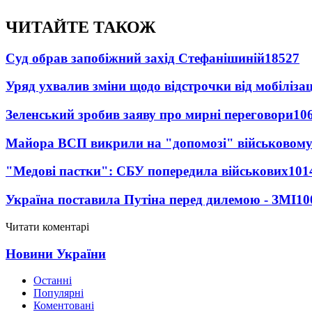
ЧИТАЙТЕ ТАКОЖ
Суд обрав запобіжний захід Стефанішиній
18527
Уряд ухвалив зміни щодо відстрочки від мобілізац
Зеленський зробив заяву про мирні переговори
10
Майора ВСП викрили на "допомозі" військовому
"Медові пастки": СБУ попередила військових
101
Україна поставила Путіна перед дилемою - ЗМІ
10
Читати коментарі
Новини України
Останні
Популярні
Коментовані