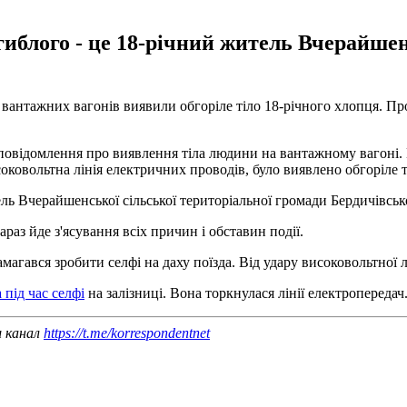
гиблого - це 18-річний житель Вчерайшен
з вантажних вагонів виявили обгоріле тіло 18-річного хлопця. П
о повідомлення про виявлення тіла людини на вантажному вагоні.
оковольтна лінія електричних проводів, було виявлено обгоріле т
ль Вчерайшенської сільської територіальної громади Бердичівсь
раз йде з'ясування всіх причин і обставин події.
амагався зробити селфі на даху поїзда. Від удару високовольтної л
 під час селфі
на залізниці. Вона торкнулася лінії електропередач
ш канал
https://t.me/korrespondentnet