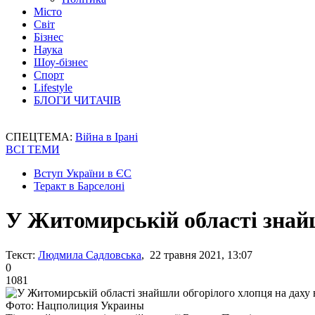
Місто
Світ
Бізнес
Наука
Шоу-бізнес
Спорт
Lifestyle
БЛОГИ ЧИТАЧІВ
СПЕЦТЕМА:
Війна в Ірані
ВСІ ТЕМИ
Вступ України в ЄС
Теракт в Барселоні
У Житомирській області знайш
Текст:
Людмила Садловська
, 22 травня 2021, 13:07
0
1081
Фото: Нацполиция Украины