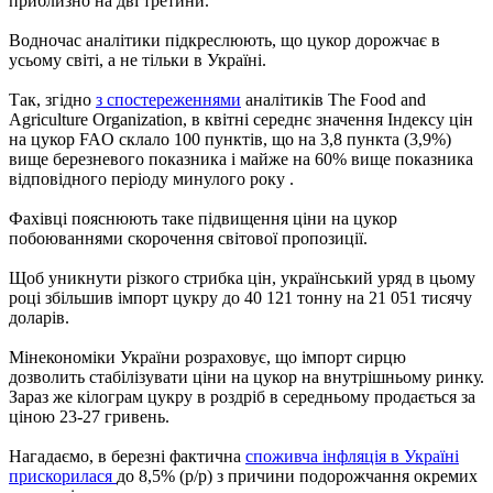
приблизно на дві третини.
Водночас аналітики підкреслюють, що цукор дорожчає в
усьому світі, а не тільки в Україні.
Так, згідно
з спостереженнями
аналітиків The Food and
Agriculture Organization, в квітні середнє значення Індексу цін
на цукор FAO склало 100 пунктів, що на 3,8 пункта (3,9%)
вище березневого показника і майже на 60% вище показника
відповідного періоду минулого року .
Фахівці пояснюють таке підвищення ціни на цукор
побоюваннями скорочення світової пропозиції.
Щоб уникнути різкого стрибка цін, український уряд в цьому
році збільшив імпорт цукру до 40 121 тонну на 21 051 тисячу
доларів.
Мінекономіки України розраховує, що імпорт сирцю
дозволить стабілізувати ціни на цукор на внутрішньому ринку.
Зараз же кілограм цукру в роздріб в середньому продається за
ціною 23-27 гривень.
Нагадаємо, в березні фактична
споживча інфляція в Україні
прискорилася
до 8,5% (р/р) з причини подорожчання окремих