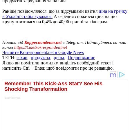
продуктів харчування та палива.
Раніше повідомлялося, що за підсумками квітня
ціна на гречку
в Україні стабілізувалася.
А середня споживча ціна на цю
крупу знизилася на 0,4% до 40,06 гривні за кілограм.
Новини від
Корреспондент.net
в Telegram. Підписуйтесь на наш
канал
https://t.me/korrespondentnet
Читайте Korrespondent.net в Google News
ТЕГИ:
сахар
,
продукты
,
цены
,
Подорожание
Якщо ви помітили помилку, виділіть необхідний текст і
натисніть Ctrl + Enter, щоб повідомити про це редакцію.