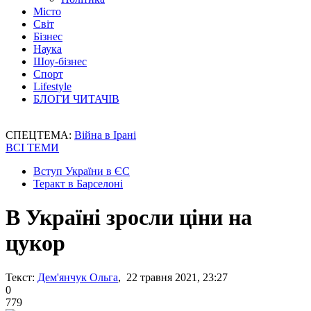
Місто
Світ
Бізнес
Наука
Шоу-бізнес
Спорт
Lifestyle
БЛОГИ ЧИТАЧІВ
СПЕЦТЕМА:
Війна в Ірані
ВСІ ТЕМИ
Вступ України в ЄС
Теракт в Барселоні
В Україні зросли ціни на
цукор
Текст:
Дем'янчук Ольга
, 22 травня 2021, 23:27
0
779