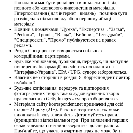
Посилання має бути розміщена в незалежності від
повного або часткового використання матеріалів.
Гіперпосилання ( для інтернет - видань) - повинна бути
розміщена в підзаголовку або в першому абзаці
матеріалу.
Новини з позначками "Думка", "Експертиза", "Заява",
"Регіони", "Гроші", "Влада", "Вибори", "Тест-драйв",
"Спецпроекти", "Промо" публікуються на правах
реклами.
Розділ Спецпроекти створюється спільно з
комерційними партнерами.
Будь яке копіювання, публікація, передрук, чи наступне
поширення інформації, що містить посилання на
"Інтерфакс-Україна", EPA / UPG, суворо забороняється.
Власник веб-сторінки в розділі Я-Корреспондент є автор
публікації.
Будь-яке копіювання, передрук та відтворення
фотографічних творів та/або аудіовізуальних творів
правовласника Getty Images - суворо забороняється.
Матеріали сайту korrespondent.net призначені для осіб
старше 21 року (21+). Участь в азартних іграх може
викликати ігрову залежність. Дотримуйтесь правил
(принципів) відповідальної гри. При виявленні перших
ознак залежності негайно зверніться до спеціаліста.
Пам'ятайте, що участь в азартних іграх не може бути