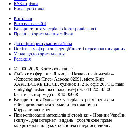
RSS-стрічки
E-mail розсилка
Контакти
Реклама на сайті
Використання матеріалів korrespondent.net
Правила користування сайтом
Договір користування сайтом
Політика у сфері конфіденційності і персональних даних
Угода щодо користування
Редакція
© 2000-2026, Korrespondent.net
Суб'єкт у сфері онлайн-медіа Назва онлайн-медіа –
«КореспонденТ.net» Адреса: 02091, місто Київ,
ХАРКІВСЬКЕ ШОСЕ, будинок 172-Б, офіс 208/1 E-mail:
sunlight@mediadim.com.ua
Телефон: 044-205-43-00
Ідентифікатор медіа – R40-06068
Використання будь-яких матеріалів, розміщених на
сайті, дозволяється за умови посилання на
Корреспондент.net.
При копіюванні матеріалів зі сторінки « Новини України
і світу» , для інтернет - видань - обов'язкове пряме
відкрите для пошукових систем гіперпосилання .