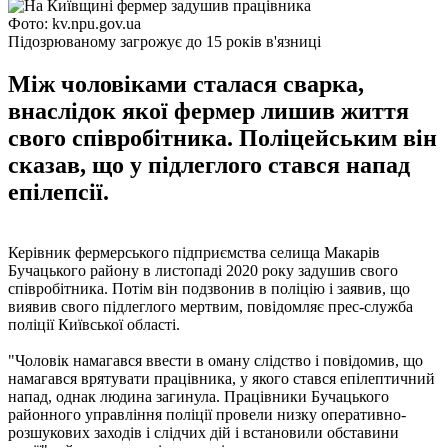
Фото: kv.npu.gov.ua
Підозрюваному загрожує до 15 років в'язниці
Між чоловіками сталася сварка,
внаслідок якої фермер лишив життя
свого співробітника. Поліцейським він
сказав, що у підлеглого стався напад
епілепсії.
Керівник фермерського підприємства селища Макарів
Бучацького району в листопаді 2020 року задушив свого
співробітника. Потім він подзвонив в поліцію і заявив, що
виявив свого підлеглого мертвим, повідомляє прес-служба
поліції Київської області.
"Чоловік намагався ввести в оману слідство і повідомив, що
намагався врятувати працівника, у якого стався епілептичний
напад, однак людина загинула. Працівники Бучацького
районного управління поліції провели низку оперативно-
розшукових заходів і слідчих дій і встановили обставини