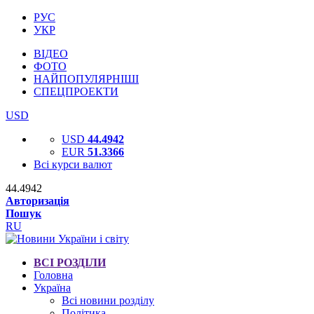
РУС
УКР
ВІДЕО
ФОТО
НАЙПОПУЛЯРНІШІ
СПЕЦПРОЕКТИ
USD
USD
44.4942
EUR
51.3366
Всі курси валют
44.4942
Авторизація
Пошук
RU
ВСІ РОЗДІЛИ
Головна
Україна
Всі новини розділу
Політика