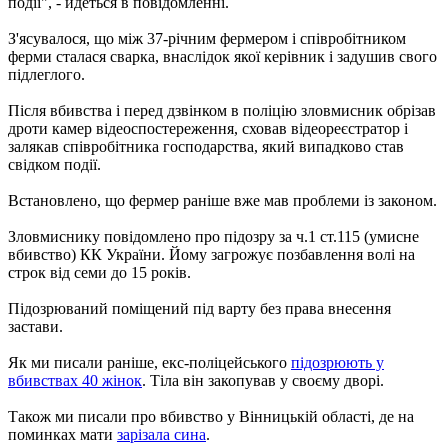
події", - йдеться в повідомленні.
З'ясувалося, що між 37-річним фермером і співробітником
ферми сталася сварка, внаслідок якої керівник і задушив свого
підлеглого.
Після вбивства і перед дзвінком в поліцію зловмисник обрізав
дроти камер відеоспостереження, сховав відеореєстратор і
залякав співробітника господарства, який випадково став
свідком події.
Встановлено, що фермер раніше вже мав проблеми із законом.
Зловмиснику повідомлено про підозру за ч.1 ст.115 (умисне
вбивство) КК України. Йому загрожує позбавлення волі на
строк від семи до 15 років.
Підозрюваний поміщений під варту без права внесення
застави.
Як ми писали раніше, екс-поліцейського
підозрюють у
вбивствах 40 жінок
. Тіла він закопував у своєму дворі.
Також ми писали про вбивство у Вінницькій області, де на
поминках мати
зарізала сина
.