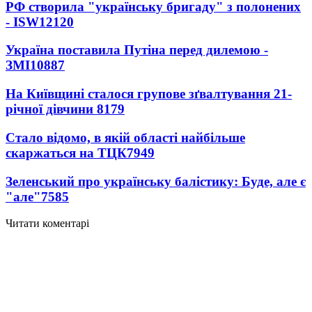
РФ створила "українську бригаду" з полонених
- ISW
12120
Україна поставила Путіна перед дилемою -
ЗМІ
10887
На Київщині сталося групове зґвалтування 21-
річної дівчини
8179
Стало відомо, в якій області найбільше
скаржаться на ТЦК
7949
Зеленський про українську балістику: Буде, але є
"але"
7585
Читати коментарі