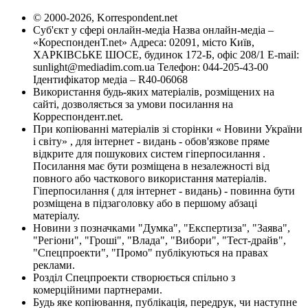
© 2000-2026, Korrespondent.net
Суб'єкт у сфері онлайн-медіа Назва онлайн-медіа –
«КореспонденТ.net» Адреса: 02091, місто Київ,
ХАРКІВСЬКЕ ШОСЕ, будинок 172-Б, офіс 208/1 E-mail:
sunlight@mediadim.com.ua
Телефон: 044-205-43-00
Ідентифікатор медіа – R40-06068
Використання будь-яких матеріалів, розміщених на
сайті, дозволяється за умови посилання на
Корреспондент.net.
При копіюванні матеріалів зі сторінки « Новини України
і світу» , для інтернет - видань - обов'язкове пряме
відкрите для пошукових систем гіперпосилання .
Посилання має бути розміщена в незалежності від
повного або часткового використання матеріалів.
Гіперпосилання ( для інтернет - видань) - повинна бути
розміщена в підзаголовку або в першому абзаці
матеріалу.
Новини з позначками "Думка", "Експертиза", "Заява",
"Регіони", "Гроші", "Влада", "Вибори", "Тест-драйв",
"Спецпроекти", "Промо" публікуються на правах
реклами.
Розділ Спецпроекти створюється спільно з
комерційними партнерами.
Будь яке копіювання, публікація, передрук, чи наступне