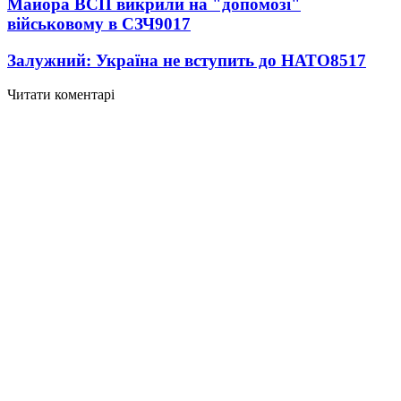
Майора ВСП викрили на "допомозі"
військовому в СЗЧ
9017
Залужний: Україна не вступить до НАТО
8517
Читати коментарі