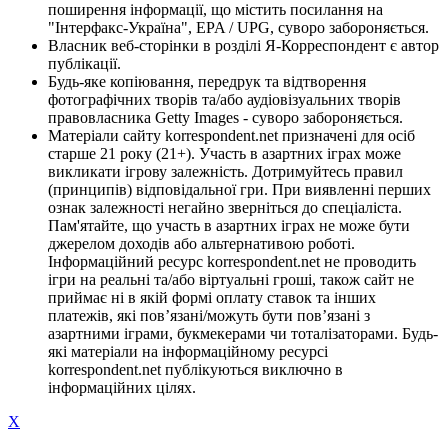
поширення інформації, що містить посилання на
"Інтерфакс-Україна", EPA / UPG, суворо забороняється.
Власник веб-сторінки в розділі Я-Корреспондент є автор
публікації.
Будь-яке копіювання, передрук та відтворення
фотографічних творів та/або аудіовізуальних творів
правовласника Getty Images - суворо забороняється.
Матеріали сайту korrespondent.net призначені для осіб
старше 21 року (21+). Участь в азартних іграх може
викликати ігрову залежність. Дотримуйтесь правил
(принципів) відповідальної гри. При виявленні перших
ознак залежності негайно зверніться до спеціаліста.
Пам'ятайте, що участь в азартних іграх не може бути
джерелом доходів або альтернативою роботі.
Інформаційний ресурс korrespondent.net не проводить
ігри на реальні та/або віртуальні гроші, також сайт не
приймає ні в якій формі оплату ставок та інших
платежів, які пов’язані/можуть бути пов’язані з
азартними іграми, букмекерами чи тоталізаторами. Будь-
які матеріали на інформаційному ресурсі
korrespondent.net публікуються виключно в
інформаційних цілях.
X