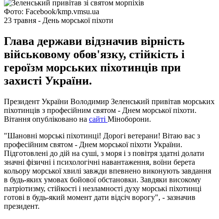
Фото: Facebook/kmp.vmsu.ua
23 травня - День морської піхоти
Глава держави відзначив вірність
військовому обов'язку, стійкість і
героїзм морських піхотинців при
захисті України.
Президент України Володимир Зеленський привітав морських
піхотинців з професійним святом - Днем морської піхоти.
Вітання опубліковано на
сайті
Міноборони.
"Шановні морські піхотинці! Дорогі ветерани! Вітаю вас з
професійним святом - Днем морської піхоти України.
Підготовлені до дій на суші, з моря і з повітря здатні долати
значні фізичні і психологічні навантаження, воїни берета
кольору морської хвилі завжди впевнено виконують завдання
в будь-яких умовах бойової обстановки. Завдяки високому
патріотизму, стійкості і незламності духу морські піхотинці
готові в будь-який момент дати відсіч ворогу", - зазначив
президент.