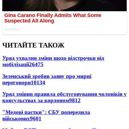
ЧИТАЙТЕ ТАКОЖ
Уряд ухвалив зміни щодо відстрочки від
мобілізації
26475
Зеленський зробив заяву про мирні
переговори
10134
Уряд змінив правила обслуговування чоловіків у
консульствах за кордоном
9812
"Медові пастки": СБУ попередила
військових
9601