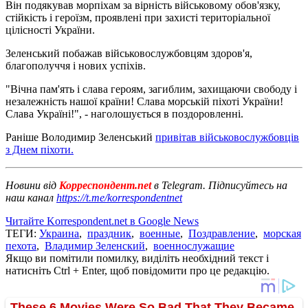
Він подякував морпіхам за вірність військовому обов'язку,
стійкість і героїзм, проявлені при захисті територіальної
цілісності України.
Зеленський побажав військовослужбовцям здоров'я,
благополуччя і нових успіхів.
"Вічна пам'ять і слава героям, загиблим, захищаючи свободу і
незалежність нашої країни! Слава морській піхоті України!
Слава Україні!", - наголошується в поздоровленні.
Раніше Володимир Зеленський
привітав військовослужбовців
з Днем піхоти.
Новини від
Корреспондент.net
в Telegram. Підписуйтесь на
наш канал
https://t.me/korrespondentnet
Читайте Korrespondent.net в Google News
ТЕГИ:
Украина
,
праздник
,
военные
,
Поздравление
,
морская
пехота
,
Владимир Зеленский
,
военнослужащие
Якщо ви помітили помилку, виділіть необхідний текст і
натисніть Ctrl + Enter, щоб повідомити про це редакцію.