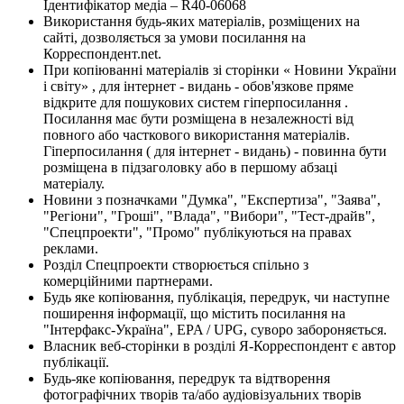
Ідентифікатор медіа – R40-06068
Використання будь-яких матеріалів, розміщених на
сайті, дозволяється за умови посилання на
Корреспондент.net.
При копіюванні матеріалів зі сторінки « Новини України
і світу» , для інтернет - видань - обов'язкове пряме
відкрите для пошукових систем гіперпосилання .
Посилання має бути розміщена в незалежності від
повного або часткового використання матеріалів.
Гіперпосилання ( для інтернет - видань) - повинна бути
розміщена в підзаголовку або в першому абзаці
матеріалу.
Новини з позначками "Думка", "Експертиза", "Заява",
"Регіони", "Гроші", "Влада", "Вибори", "Тест-драйв",
"Спецпроекти", "Промо" публікуються на правах
реклами.
Розділ Спецпроекти створюється спільно з
комерційними партнерами.
Будь яке копіювання, публікація, передрук, чи наступне
поширення інформації, що містить посилання на
"Інтерфакс-Україна", EPA / UPG, суворо забороняється.
Власник веб-сторінки в розділі Я-Корреспондент є автор
публікації.
Будь-яке копіювання, передрук та відтворення
фотографічних творів та/або аудіовізуальних творів