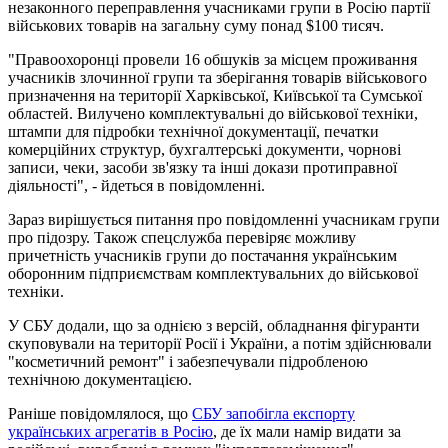
незаконного переправлення учасниками групи в Росію партії
військових товарів на загальну суму понад $100 тисяч.
"Правоохоронці провели 16 обшуків за місцем проживання
учасників злочинної групи та зберігання товарів військового
призначення на території Харківської, Київської та Сумської
областей. Вилучено комплектувальні до військової техніки,
штампи для підробки технічної документації, печатки
комерційних структур, бухгалтерські документи, чорнові
записи, чеки, засоби зв'язку та інші докази протиправної
діяльності", - йдеться в повідомленні.
Зараз вирішується питання про повідомленні учасникам групи
про підозру. Також спецслужба перевіряє можливу
причетність учасників групи до постачання українським
оборонним підприємствам комплектувальних до військової
техніки.
У СБУ додали, що за однією з версій, обладнання фігуранти
скуповували на території Росії і України, а потім здійснювали
"косметичний ремонт" і забезпечували підробленою
технічною документацією.
Раніше повідомлялося, що
СБУ запобігла експорту
українських агрегатів в Росію
, де їх мали намір видати за