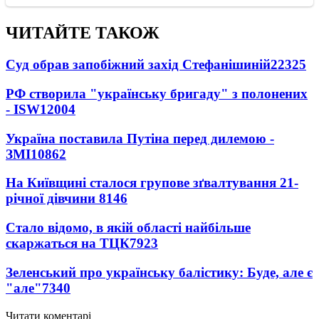
ЧИТАЙТЕ ТАКОЖ
Суд обрав запобіжний захід Стефанішиній
22325
РФ створила "українську бригаду" з полонених
- ISW
12004
Україна поставила Путіна перед дилемою -
ЗМІ
10862
На Київщині сталося групове зґвалтування 21-
річної дівчини
8146
Стало відомо, в якій області найбільше
скаржаться на ТЦК
7923
Зеленський про українську балістику: Буде, але є
"але"
7340
Читати коментарі