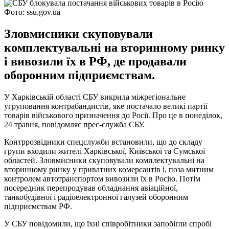
Фото: ssu.gov.ua
Зловмисники скуповували
комплектувальні на вторинному ринку
і вивозили їх в РФ, де продавали
оборонним підприємствам.
У Харківській області СБУ викрила міжрегіональне
угруповання контрабандистів, яке постачало великі партії
товарів військового призначення до Росії. Про це в понеділок,
24 травня, повідомляє прес-служба СБУ.
Контррозвідники спецслужби встановили, що до складу
групи входили жителі Харківської, Київської та Сумської
областей. Зловмисники скуповували комплектувальні на
вторинному ринку у приватних комерсантів і, поза митним
контролем автотранспортом вивозили їх в Росію. Потім
посередник перепродував обладнання авіаційної,
танкобудівної і радіоелектронної галузей оборонним
підприємствам РФ.
У СБУ повідомили, що їхні співробітники запобігли спробі