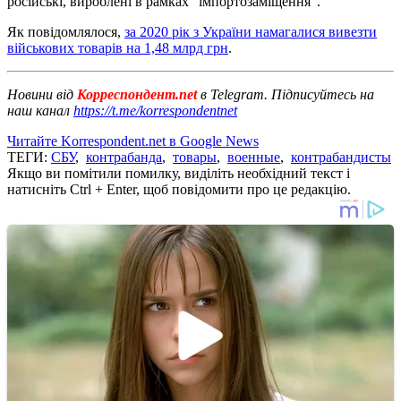
російські, вироблені в рамках "імпортозаміщення".
Як повідомлялося,
за 2020 рік з України намагалися вивезти
військових товарів на 1,48 млрд грн
.
Новини від
Корреспондент.net
в Telegram. Підписуйтесь на
наш канал
https://t.me/korrespondentnet
Читайте Korrespondent.net в Google News
ТЕГИ:
СБУ
,
контрабанда
,
товары
,
военные
,
контрабандисты
Якщо ви помітили помилку, виділіть необхідний текст і
натисніть Ctrl + Enter, щоб повідомити про це редакцію.