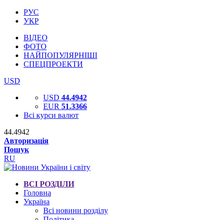
РУС
УКР
ВІДЕО
ФОТО
НАЙПОПУЛЯРНІШІ
СПЕЦПРОЕКТИ
USD
USD
44.4942
EUR
51.3366
Всі курси валют
44.4942
Авторизація
Пошук
RU
ВСІ РОЗДІЛИ
Головна
Україна
Всі новини розділу
Політика