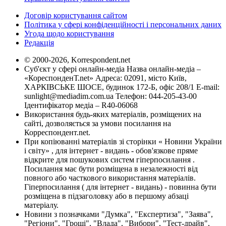
Договір користування сайтом
Політика у сфері конфіденційності і персональних даних
Угода щодо користування
Редакція
© 2000-2026, Korrespondent.net
Суб'єкт у сфері онлайн-медіа Назва онлайн-медіа –
«КореспонденТ.net» Адреса: 02091, місто Київ,
ХАРКІВСЬКЕ ШОСЕ, будинок 172-Б, офіс 208/1 E-mail:
sunlight@mediadim.com.ua
Телефон: 044-205-43-00
Ідентифікатор медіа – R40-06068
Використання будь-яких матеріалів, розміщених на
сайті, дозволяється за умови посилання на
Корреспондент.net.
При копіюванні матеріалів зі сторінки « Новини України
і світу» , для інтернет - видань - обов'язкове пряме
відкрите для пошукових систем гіперпосилання .
Посилання має бути розміщена в незалежності від
повного або часткового використання матеріалів.
Гіперпосилання ( для інтернет - видань) - повинна бути
розміщена в підзаголовку або в першому абзаці
матеріалу.
Новини з позначками "Думка", "Експертиза", "Заява",
"Регіони", "Гроші", "Влада", "Вибори", "Тест-драйв",