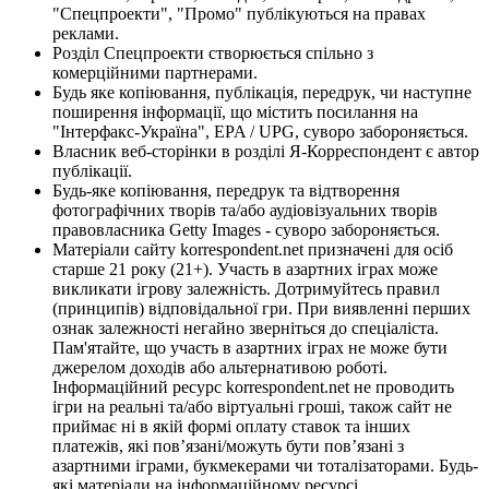
"Спецпроекти", "Промо" публікуються на правах
реклами.
Розділ Спецпроекти створюється спільно з
комерційними партнерами.
Будь яке копіювання, публікація, передрук, чи наступне
поширення інформації, що містить посилання на
"Інтерфакс-Україна", EPA / UPG, суворо забороняється.
Власник веб-сторінки в розділі Я-Корреспондент є автор
публікації.
Будь-яке копіювання, передрук та відтворення
фотографічних творів та/або аудіовізуальних творів
правовласника Getty Images - суворо забороняється.
Матеріали сайту korrespondent.net призначені для осіб
старше 21 року (21+). Участь в азартних іграх може
викликати ігрову залежність. Дотримуйтесь правил
(принципів) відповідальної гри. При виявленні перших
ознак залежності негайно зверніться до спеціаліста.
Пам'ятайте, що участь в азартних іграх не може бути
джерелом доходів або альтернативою роботі.
Інформаційний ресурс korrespondent.net не проводить
ігри на реальні та/або віртуальні гроші, також сайт не
приймає ні в якій формі оплату ставок та інших
платежів, які пов’язані/можуть бути пов’язані з
азартними іграми, букмекерами чи тоталізаторами. Будь-
які матеріали на інформаційному ресурсі