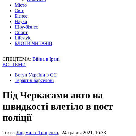
Місто
Світ
Бізнес
Наука
Шоу-бізнес
Спорт
Lifestyle
БЛОГИ ЧИТАЧІВ
СПЕЦТЕМА:
Війна в Ірані
ВСІ ТЕМИ
Вступ України в ЄС
Теракт в Барселоні
Під Черкасами авто на
швидкості влетіло в пост
поліції
Текст:
Людмила Троценко
, 24 травня 2021, 16:33