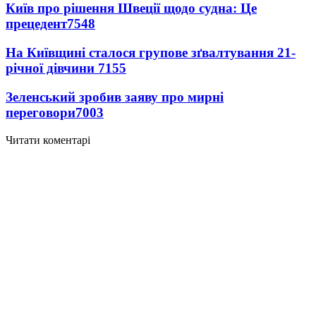
Київ про рішення Швеції щодо судна: Це
прецедент
7548
На Київщині сталося групове зґвалтування 21-
річної дівчини
7155
Зеленський зробив заяву про мирні
переговори
7003
Читати коментарі