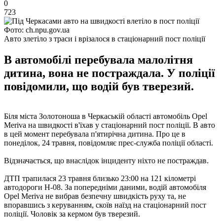
0
723
Фото: ch.npu.gov.ua
Авто злетіло з траси і врізалося в стаціонарний пост поліції
В автомобілі перебувала малолітня
дитина, вона не постраждала. У поліції
повідомили, що водій був тверезий.
Біля міста Золотоноша в Черкаській області автомобіль Opel
Meriva на швидкості в'їхав у стаціонарний пост поліції. В авто
в цей момент перебувала п'ятирічна дитина. Про це в
понеділок, 24 травня, повідомляє прес-служба поліції області.
Відзначається, що внаслідок інциденту ніхто не постраждав.
ДТП трапилася 23 травня близько 23:00 на 121 кілометрі
автодороги Н-08. За попередніми даними, водій автомобіля
Opel Meriva не вибрав безпечну швидкість руху та, не
впоравшись з керуванням, скоїв наїзд на стаціонарний пост
поліції. Чоловік за кермом був тверезий.