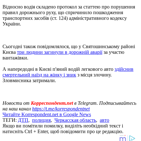
Відносно водія складено протокол за статтею про порушення
правил дорожнього руху, що спричинило пошкодження
транспортних засобів (ст. 124) адміністративного кодексу
України.
Сьогодні також повідомлялося, що у Святошинському районі
Києва
три людини загинули в дорожній аварії
за участю
вантажівки.
А напередодні в Києві п'яний водій легкового авто
здійснив
смертельний наїзд на жінку і зник
з місця злочину.
Зловмисника затримали.
Новости от
Корреспондент.net
в Telegram. Подписывайтесь
на наш канал
https://t.me/korrespondentnet
Читайте Korrespondent.net в Google News
ТЕГИ:
ДТП
,
полиция
,
Черкасская область
,
авто
Якщо ви помітили помилку, виділіть необхідний текст і
натисніть Ctrl + Enter, щоб повідомити про це редакцію.