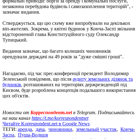
формальні приводи: борги за оренду і комунальні послуги,
незаконна перебудова будівель і самозахоплення територій", -
зазначає видання.
Стверджується, що цю схему вже випробували на декількох
віп-жителях. Зокрема, у квітні будинок у Конча-Заспі звільнив
відсторонений глава Конституційного суду Олександр
Тупицький.
Видання зазначає, що багато колишніх чиновників
орендували держдачі на 49 років за "дуже смішні гроші".
Нагадаємо, під час прес-конференції президент Володимир
Зеленський повідомив, що після
аудиту земельних ділянок та
будинків
, розташованих на територіях держрезиденцій під
Києвом, буде розроблена концепція подальшого використання
цих об'єктів.
Новости от
Корреспондент.net
в Telegram. Подписывайтесь
на наш канал
https://t.me/korrespondentnet
Читайте Korrespondent.net в Google News
ТЕГИ:
аренда
,
дача
,
чиновники
,
земельный участок
,
Конча-
Заспа
,
Пуща-Водиця