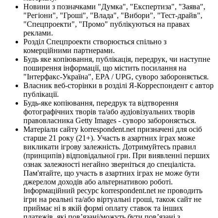
Новини з позначками "Думка", "Експертиза", "Заява",
"Регіони", "Гроші", "Влада", "Вибори", "Тест-драйв",
"Спецпроекти", "Промо" публікуються на правах
реклами.
Розділ Спецпроекти створюється спільно з
комерційними партнерами.
Будь яке копіювання, публікація, передрук, чи наступне
поширення інформації, що містить посилання на
"Інтерфакс-Україна", EPA / UPG, суворо забороняється.
Власник веб-сторінки в розділі Я-Корреспондент є автор
публікації.
Будь-яке копіювання, передрук та відтворення
фотографічних творів та/або аудіовізуальних творів
правовласника Getty Images - суворо забороняється.
Матеріали сайту korrespondent.net призначені для осіб
старше 21 року (21+). Участь в азартних іграх може
викликати ігрову залежність. Дотримуйтесь правил
(принципів) відповідальної гри. При виявленні перших
ознак залежності негайно зверніться до спеціаліста.
Пам'ятайте, що участь в азартних іграх не може бути
джерелом доходів або альтернативою роботі.
Інформаційний ресурс korrespondent.net не проводить
ігри на реальні та/або віртуальні гроші, також сайт не
приймає ні в якій формі оплату ставок та інших
платежів, які пов’язані/можуть бути пов’язані з