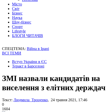
Місто
Світ
Бізнес
Наука
Шоу-бізнес
Спорт
Lifestyle
БЛОГИ ЧИТАЧІВ
СПЕЦТЕМА:
Війна в Ірані
ВСІ ТЕМИ
Вступ України в ЄС
Теракт в Барселоні
ЗМІ назвали кандидатів на
виселення з елітних держдач
Текст:
Людмила Троценко
, 24 травня 2021, 17:46
0
1604