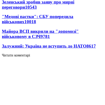
Зеленський зробив заяву про мирні
переговори
10543
"Медові пастки": СБУ попередила
військових
10018
Майора ВСП викрили на "допомозі"
військовому в СЗЧ
9781
Залужний: Україна не вступить до НАТО
8617
Читати коментарі