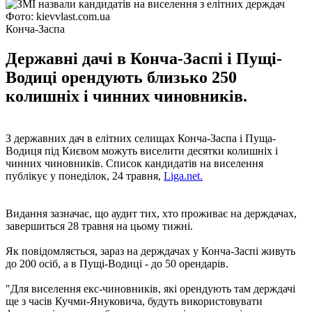
Фото: kievvlast.com.ua
Конча-Заспа
Державні дачі в Конча-Заспі і Пущі-
Водиці орендують близько 250
колишніх і чинних чиновників.
З державних дач в елітних селищах Конча-Заспа і Пуща-
Водиця під Києвом можуть виселити десятки колишніх і
чинних чиновників. Список кандидатів на виселення
публікує у понеділок, 24 травня,
Liga.net.
Видання зазначає, що аудит тих, хто проживає на держдачах,
завершиться 28 травня на цьому тижні.
Як повідомляється, зараз на держдачах у Конча-Заспі живуть
до 200 осіб, а в Пущі-Водиці - до 50 орендарів.
"Для виселення екс-чиновників, які орендують там держдачі
ще з часів Кучми-Януковича, будуть використовувати