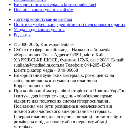
Використання матеріалів korrespondent.net
Правила користування сайтом
Договір користування сайтом
Політика у сфері конфіденційності і персональних даних
Угода щодо користування
Редакція
© 2000-2026, Korrespondent.net
Суб'єкт у сфері онлайн-медіа Назва онлайн-медіа –
«КореспонденТ.net» Адреса: 02091, місто Київ,
ХАРКІВСЬКЕ ШОСЕ, будинок 172-Б, офіс 208/1 E-mail:
sunlight@mediadim.com.ua
Телефон: 044-205-43-00
Ідентифікатор медіа – R40-06068
Використання будь-яких матеріалів, розміщених на
сайті, дозволяється за умови посилання на
Корреспондент.net.
При копіюванні матеріалів зі сторінки « Новини України
і світу» , для інтернет - видань - обов'язкове пряме
відкрите для пошукових систем гіперпосилання .
Посилання має бути розміщена в незалежності від
повного або часткового використання матеріалів.
Гіперпосилання ( для інтернет - видань) - повинна бути
розміщена в підзаголовку або в першому абзаці
матеріалу.