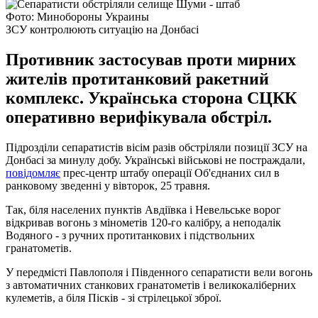
Фото: Минобороны Украины
ЗСУ контролюють ситуацію на Донбасі
Противник застосував проти мирних
жителів протитанковий ракетний
комплекс. Українська сторона СЦКК
оперативно верифікувала обстріл.
Підрозділи сепаратистів вісім разів обстріляли позиції ЗСУ на
Донбасі за минулу добу. Українські військові не постраждали,
повідомляє
прес-центр штабу операції Об'єднаних сил в
ранковому зведенні у вівторок, 25 травня.
Так, біля населених пунктів Авдіївка і Невельське ворог
відкривав вогонь з мінометів 120-го калібру, а неподалік
Водяного - з ручних протитанкових і підствольних
гранатометів.
У передмісті Павлополя і Південного сепаратисти вели вогонь
з автоматичних станкових гранатометів і великокаліберних
кулеметів, а біля Пісків - зі стрілецької зброї.