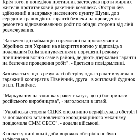
Крім того, в понеділок противник застосував проти мирних
жителів протитанковий ракетний комплекс. Обстріл був
здійснений в напрямку населеного пункту Шуми, де з
середини травня діють гарантії безпеки на проведення
ремонтно-відновлювальних робіт по обидві сторони від лінії
розмежування.
"Зазначені дії найманців спрямовані на провокування
Збройних сил України на відкриття вогню у відповідь з
подальшим їхнім звинуваченням в порушенні режиму
припинення вогню саме в районі, де діють дзеркальні гарантії
на безпечне проведення робіт", - йдеться в повідомленні.
Зазначається, що в результаті обстрілу одна з ракет влучила в
гаражний кооператив Північний, друга - в житловий будинок
в н.п. Північне.
"Маркування на залишках ракет вказує, що ці боєприпаси
російського виробництва", - наголосили в штабі.
"Українська сторона СЦКК оперативно верифікувала обстріл і
за допомогою встановленого координаційного механізму
повідомила СММ ОБСЄ", - додали військові.
З початку нинішньої доби ворожих обстрілів не було
зафіксовано.