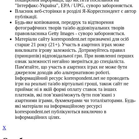
"Інтерфакс-Україна", EPA / UPG, суворо забороняється.
Власник веб-сторінки в розділі Я-Корреспондент є автор
публікації.
Будь-яке копіювання, передрук та відтворення
фотографічних творів та/або аудіовізуальних творів
правовласника Getty Images - суворо забороняється.
Матеріали сайту korrespondent.net призначені для осіб
старше 21 року (21+). Участь в азартних іграх може
викликати ігрову залежність. Дотримуйтесь правил
(принципів) відповідальної гри. При виявленні перших
ознак залежності негайно зверніться до спеціаліста.
Пам'ятайте, що участь в азартних іграх не може бути
джерелом доходів або альтернативою роботі.
Інформаційний ресурс korrespondent.net не проводить
ігри на реальні та/або віртуальні гроші, також сайт не
приймає ні в якій формі оплату ставок та інших
платежів, які пов’язані/можуть бути пов’язані з
азартними іграми, букмекерами чи тоталізаторами. Будь-
які матеріали на інформаційному ресурсі
korrespondent.net публікуються виключно в
інформаційних цілях.
X