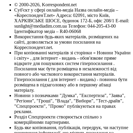
© 2000-2026, Korrespondent.net
Суб'єкт у сфері онлайн-медіа Назва онлайн-медіа –
«КореспонденТ.net» Адреса: 02091, місто Київ,
ХАРКІВСЬКЕ ШОСЕ, будинок 172-Б, офіс 208/1 E-mail:
sunlight@mediadim.com.ua
Телефон: 044-205-43-00
Ідентифікатор медіа – R40-06068
Використання будь-яких матеріалів, розміщених на
сайті, дозволяється за умови посилання на
Корреспондент.net.
При копіюванні матеріалів зі сторінки « Новини України
і світу» , для інтернет - видань - обов'язкове пряме
відкрите для пошукових систем гіперпосилання .
Посилання має бути розміщена в незалежності від
повного або часткового використання матеріалів.
Гіперпосилання ( для інтернет - видань) - повинна бути
розміщена в підзаголовку або в першому абзаці
матеріалу.
Новини з позначками "Думка", "Експертиза", "Заява",
"Регіони", "Гроші", "Влада", "Вибори", "Тест-драйв",
"Спецпроекти", "Промо" публікуються на правах
реклами.
Розділ Спецпроекти створюється спільно з
комерційними партнерами.
Будь яке копіювання, публікація, передрук, чи наступне
поширення інформації, що містить посилання на