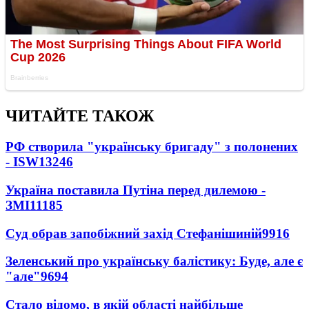
ЧИТАЙТЕ ТАКОЖ
РФ створила "українську бригаду" з полонених
- ISW
13246
Україна поставила Путіна перед дилемою -
ЗМІ
11185
Суд обрав запобіжний захід Стефанішиній
9916
Зеленський про українську балістику: Буде, але є
"але"
9694
Стало відомо, в якій області найбільше