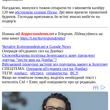
Нагадаємо, минулого тижня сепаратисти з мінометів калібру
120 мм
обстріляли селище Піски
. Дві міни вразили приватний
будинок. Господар врятувався, бо встиг вчасно вибігти на
подвір'я.
Новини від
Корреспондент.net
в Telegram. Підписуйтесь на
наш канал
https://t.me/korrespondentnet
Читайте Korrespondent.net в Google News
Операція об'єднаних сил на Донбасі
Сюжет
Кадрова політика Зеленського: кому президент
доручає "нести мир на Донбас"?
Військовий прокурор застеріг від порушень закону в Золотому
СПЕЦТЕМА:
Операція об'єднаних сил на Донбасі
ТЕГИ:
донбасс
,
обстрел
,
сепаратисты
,
ВСУ
Якщо ви помітили помилку, виділіть необхідний текст і
натисніть Ctrl + Enter, щоб повідомити про це редакцію.