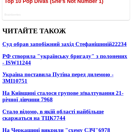
ЧИТАЙТЕ ТАКОЖ
Суд обрав запобіжний захід Стефанішиній
22234
РФ створила "українську бригаду" з полонених
- ISW
11244
Україна поставила Путіна перед дилемою -
ЗМІ
10751
На Київщині сталося групове зґвалтування 21-
річної дівчини
7968
Стало відомо, в якій області найбільше
скаржаться на ТЦК
7744
На Черкащині викрили "схему СЗЧ"
6978