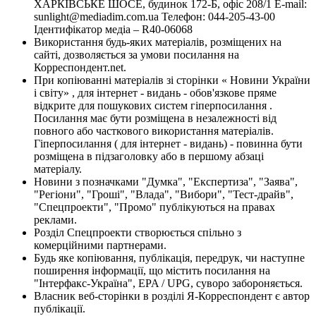
ХАРКІВСЬКЕ ШОСЕ, будинок 172-Б, офіс 208/1 E-mail:
sunlight@mediadim.com.ua
Телефон: 044-205-43-00
Ідентифікатор медіа – R40-06068
Використання будь-яких матеріалів, розміщених на
сайті, дозволяється за умови посилання на
Корреспондент.net.
При копіюванні матеріалів зі сторінки « Новини України
і світу» , для інтернет - видань - обов'язкове пряме
відкрите для пошукових систем гіперпосилання .
Посилання має бути розміщена в незалежності від
повного або часткового використання матеріалів.
Гіперпосилання ( для інтернет - видань) - повинна бути
розміщена в підзаголовку або в першому абзаці
матеріалу.
Новини з позначками "Думка", "Експертиза", "Заява",
"Регіони", "Гроші", "Влада", "Вибори", "Тест-драйв",
"Спецпроекти", "Промо" публікуються на правах
реклами.
Розділ Спецпроекти створюється спільно з
комерційними партнерами.
Будь яке копіювання, публікація, передрук, чи наступне
поширення інформації, що містить посилання на
"Інтерфакс-Україна", EPA / UPG, суворо забороняється.
Власник веб-сторінки в розділі Я-Корреспондент є автор
публікації.