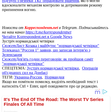
підгрупі з безпеки ТКГ опрацювати рішення
, які б могли
вдосконалити механізм контролю за дотриманням режиму
припинення вогню.
Новости от
Корреспондент.net
в Telegram. Подписывайтесь
на наш канал
https://t.me/korrespondentnet
Читайте Korrespondent.net в Google News
Зустріч нормандської четвірки
Сюжет
Лист Козака і майбутнє "нормандської четвірки"
Телеканал "Россия 1" заявив, що записав інтерв'ю з
Зеленським
Сюжет
Дев'ять годин переговорів: як пройшов саміт
"нормандської четвірки"
СПЕЦТЕМА:
Зустріч нормандської четвірки
,
Операція
об'єднаних сил на Донбасі
ТЕГИ:
Украина-Россия
,
Нормандия
Якщо ви помітили помилку, виділіть необхідний текст і
натисніть Ctrl + Enter, щоб повідомити про це редакцію.