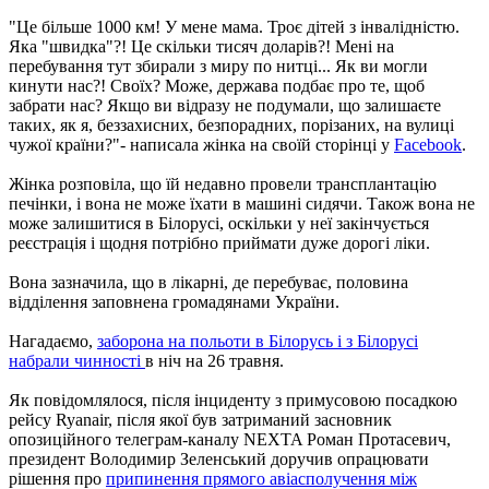
"Це більше 1000 км! У мене мама. Троє дітей з інвалідністю.
Яка "швидка"?! Це скільки тисяч доларів?! Мені на
перебування тут збирали з миру по нитці... Як ви могли
кинути нас?! Своїх? Може, держава подбає про те, щоб
забрати нас? Якщо ви відразу не подумали, що залишаєте
таких, як я, беззахисних, безпорадних, порізаних, на вулиці
чужої країни?"- написала жінка на своїй сторінці у
Facebook
.
Жінка розповіла, що їй недавно провели трансплантацію
печінки, і вона не може їхати в машині сидячи. Також вона не
може залишитися в Білорусі, оскільки у неї закінчується
реєстрація і щодня потрібно приймати дуже дорогі ліки.
Вона зазначила, що в лікарні, де перебуває, половина
відділення заповнена громадянами України.
Нагадаємо,
заборона на польоти в Білорусь і з Білорусі
набрали чинності
в ніч на 26 травня.
Як повідомлялося, після інциденту з примусовою посадкою
рейсу Ryanair, після якої був затриманий засновник
опозиційного телеграм-каналу NEXTA Роман Протасевич,
президент Володимир Зеленський доручив опрацювати
рішення про
припинення прямого авіасполучення між