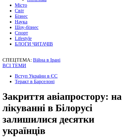
Місто
Світ
Бізнес
Наука
Шоу-бізнес
Спорт
Lifestyle
БЛОГИ ЧИТАЧІВ
СПЕЦТЕМА:
Війна в Ірані
ВСІ ТЕМИ
Вступ України в ЄС
Теракт в Барселоні
Закриття авіапростору: на
лікуванні в Білорусі
залишилися десятки
українців