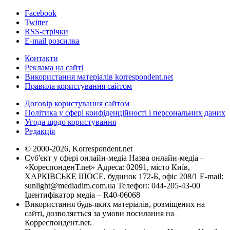
Facebook
Twitter
RSS-стрічки
E-mail розсилка
Контакти
Реклама на сайті
Використання матеріалів korrespondent.net
Правила користування сайтом
Договір користування сайтом
Політика у сфері конфіденційності і персональних даних
Угода щодо користування
Редакція
© 2000-2026, Korrespondent.net
Суб'єкт у сфері онлайн-медіа Назва онлайн-медіа –
«КореспонденТ.net» Адреса: 02091, місто Київ,
ХАРКІВСЬКЕ ШОСЕ, будинок 172-Б, офіс 208/1 E-mail:
sunlight@mediadim.com.ua
Телефон: 044-205-43-00
Ідентифікатор медіа – R40-06068
Використання будь-яких матеріалів, розміщених на
сайті, дозволяється за умови посилання на
Корреспондент.net.