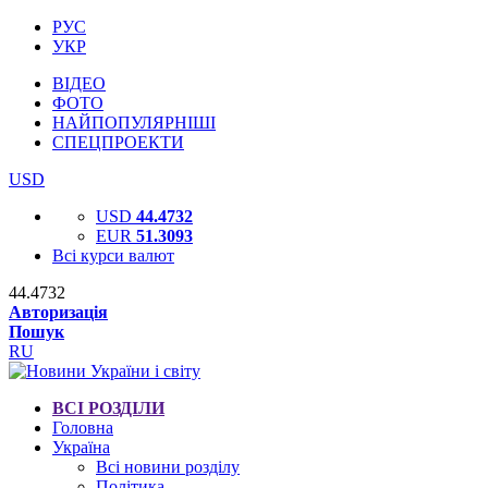
РУС
УКР
ВІДЕО
ФОТО
НАЙПОПУЛЯРНІШІ
СПЕЦПРОЕКТИ
USD
USD
44.4732
EUR
51.3093
Всі курси валют
44.4732
Авторизація
Пошук
RU
ВСІ РОЗДІЛИ
Головна
Україна
Всі новини розділу
Політика