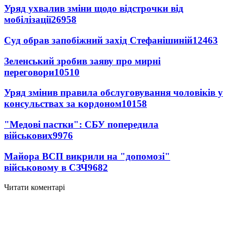
Уряд ухвалив зміни щодо відстрочки від
мобілізації
26958
Суд обрав запобіжний захід Стефанішиній
12463
Зеленський зробив заяву про мирні
переговори
10510
Уряд змінив правила обслуговування чоловіків у
консульствах за кордоном
10158
"Медові пастки": СБУ попередила
військових
9976
Майора ВСП викрили на "допомозі"
військовому в СЗЧ
9682
Читати коментарі