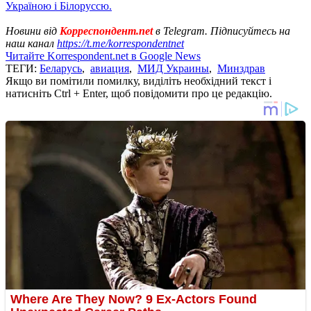
Україною і Білоруссю.
Новини від
Корреспондент.net
в Telegram. Підписуйтесь на
наш канал
https://t.me/korrespondentnet
Читайте Korrespondent.net в Google News
ТЕГИ:
Беларусь
,
авиация
,
МИД Украины
,
Минздрав
Якщо ви помітили помилку, виділіть необхідний текст і
натисніть Ctrl + Enter, щоб повідомити про це редакцію.