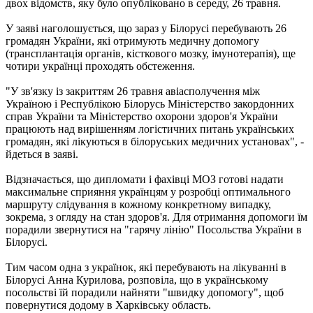
двох відомств, яку було опубліковано в середу, 26 травня.
У заяві наголошується, що зараз у Білорусі перебувають 26
громадян України, які отримують медичну допомогу
(трансплантація органів, кісткового мозку, імунотерапія), ще
чотири українці проходять обстеження.
"У зв'язку із закриттям 26 травня авіасполучення між
Україною і Республікою Білорусь Міністерство закордонних
справ України та Міністерство охорони здоров'я України
працюють над вирішенням логістичних питань українських
громадян, які лікуються в білоруських медичних установах", -
йдеться в заяві.
Відзначається, що дипломати і фахівці МОЗ готові надати
максимальне сприяння українцям у розробці оптимального
маршруту слідування в кожному конкретному випадку,
зокрема, з огляду на стан здоров'я. Для отримання допомоги їм
порадили звернутися на "гарячу лінію" Посольства України в
Білорусі.
Тим часом одна з українок, які перебувають на лікуванні в
Білорусі Анна Курилова, розповіла, що в українському
посольстві їй порадили найняти "швидку допомогу", щоб
повернутися додому в Харківську область.