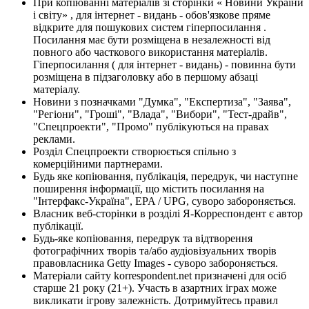
При копіюванні матеріалів зі сторінки « Новини України
і світу» , для інтернет - видань - обов'язкове пряме
відкрите для пошукових систем гіперпосилання .
Посилання має бути розміщена в незалежності від
повного або часткового використання матеріалів.
Гіперпосилання ( для інтернет - видань) - повинна бути
розміщена в підзаголовку або в першому абзаці
матеріалу.
Новини з позначками "Думка", "Експертиза", "Заява",
"Регіони", "Гроші", "Влада", "Вибори", "Тест-драйв",
"Спецпроекти", "Промо" публікуються на правах
реклами.
Розділ Спецпроекти створюється спільно з
комерційними партнерами.
Будь яке копіювання, публікація, передрук, чи наступне
поширення інформації, що містить посилання на
"Інтерфакс-Україна", EPA / UPG, суворо забороняється.
Власник веб-сторінки в розділі Я-Корреспондент є автор
публікації.
Будь-яке копіювання, передрук та відтворення
фотографічних творів та/або аудіовізуальних творів
правовласника Getty Images - суворо забороняється.
Матеріали сайту korrespondent.net призначені для осіб
старше 21 року (21+). Участь в азартних іграх може
викликати ігрову залежність. Дотримуйтесь правил