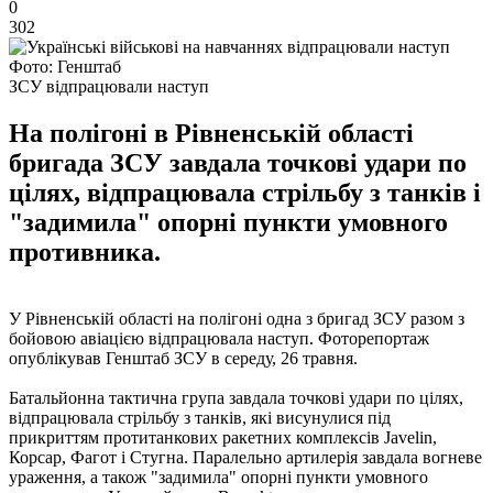
0
302
Фото: Генштаб
ЗСУ відпрацювали наступ
На полігоні в Рівненській області
бригада ЗСУ завдала точкові удари по
цілях, відпрацювала стрільбу з танків і
"задимила" опорні пункти умовного
противника.
У Рівненській області на полігоні одна з бригад ЗСУ разом з
бойовою авіацією відпрацювала наступ. Фоторепортаж
опублікував Генштаб ЗСУ в середу, 26 травня.
Батальйонна тактична група завдала точкові удари по цілях,
відпрацювала стрільбу з танків, які висунулися під
прикриттям протитанкових ракетних комплексів Javelin,
Корсар, Фагот і Стугна. Паралельно артилерія завдала вогневе
ураження, а також "задимила" опорні пункти умовного