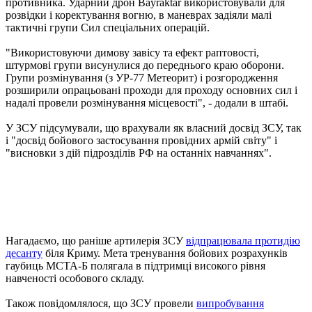
противника. Ударний дрон Bayraktar використовували для
розвідки і коректування вогню, в маневрах задіяли малі
тактичні групи Сил спеціальних операцій.
"Використовуючи димову завісу та ефект раптовості,
штурмові групи висунулися до переднього краю оборони.
Групи розмінування (з УР-77 Метеорит) і розгородження
розширили опрацьовані проходи для проходу основних сил і
надалі провели розмінування місцевості", - додали в штабі.
У ЗСУ підсумували, що врахували як власний досвід ЗСУ, так
і "досвід бойового застосування провідних армій світу" і
"висновки з дій підрозділів РФ на останніх навчаннях".
Нагадаємо, що раніше артилерія ЗСУ
відпрацювала протидію
десанту
біля Криму. Мета тренування бойових розрахунків
гаубиць МСТА-Б полягала в підтримці високого рівня
навченості особового складу.
Також повідомлялося, що ЗСУ провели
випробування