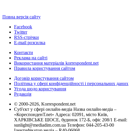
Повна версія сайту
Facebook
Twitter
RSS-стрічки
E-mail розсилка
Контакти
Реклама на сайті
Використання матеріалів korrespondent.net
Правила користування сайтом
Договір користування сайтом
Політика у сфері конфіденційності і персональних даних
Угода щодо користування
Редакція
© 2000-2026, Korrespondent.net
Суб'єкт у сфері онлайн-медіа Назва онлайн-медіа –
«КореспонденТ.net» Адреса: 02091, місто Київ,
ХАРКІВСЬКЕ ШОСЕ, будинок 172-Б, офіс 208/1 E-mail:
sunlight@mediadim.com.ua
Телефон: 044-205-43-00
Ідентифікатор медіа – R40-06068