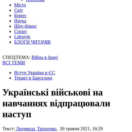
Місто
Світ
Бізнес
Наука
Шоу-бізнес
Спорт
Lifestyle
БЛОГИ ЧИТАЧІВ
СПЕЦТЕМА:
Війна в Ірані
ВСІ ТЕМИ
Вступ України в ЄС
Теракт в Барселоні
Українські військові на
навчаннях відпрацювали
наступ
Текст:
Людмила Троценко
, 26 травня 2021, 16:29