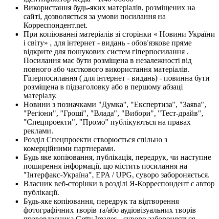
Використання будь-яких матеріалів, розміщених на
сайті, дозволяється за умови посилання на
Корреспондент.net.
При копіюванні матеріалів зі сторінки « Новини України
і світу» , для інтернет - видань - обов'язкове пряме
відкрите для пошукових систем гіперпосилання .
Посилання має бути розміщена в незалежності від
повного або часткового використання матеріалів.
Гіперпосилання ( для інтернет - видань) - повинна бути
розміщена в підзаголовку або в першому абзаці
матеріалу.
Новини з позначками "Думка", "Експертиза", "Заява",
"Регіони", "Гроші", "Влада", "Вибори", "Тест-драйв",
"Спецпроекти", "Промо" публікуються на правах
реклами.
Розділ Спецпроекти створюється спільно з
комерційними партнерами.
Будь яке копіювання, публікація, передрук, чи наступне
поширення інформації, що містить посилання на
"Інтерфакс-Україна", EPA / UPG, суворо забороняється.
Власник веб-сторінки в розділі Я-Корреспондент є автор
публікації.
Будь-яке копіювання, передрук та відтворення
фотографічних творів та/або аудіовізуальних творів
правовласника Getty Images - суворо забороняється.