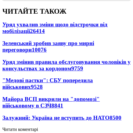
ЧИТАЙТЕ ТАКОЖ
Уряд ухвалив зміни щодо відстрочки від
мобілізації
26414
Зеленський зробив заяву про мирні
переговори
10076
Уряд змінив правила обслуговування чоловіків у
консульствах за кордоном
9759
"Медові пастки": СБУ попередила
військових
9528
Майора ВСП викрили на "допомозі"
військовому в СЗЧ
8841
Залужний: Україна не вступить до НАТО
8500
Читати коментарі