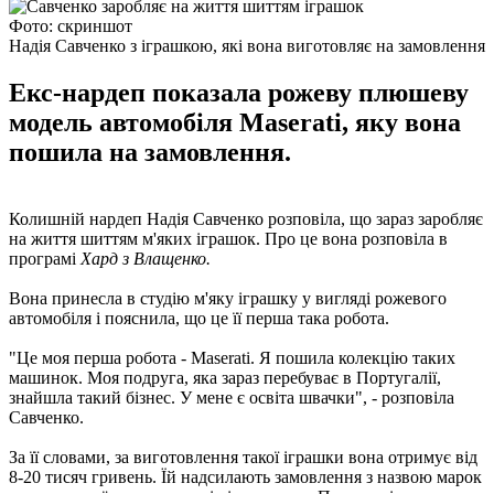
Фото: скриншот
Надія Савченко з іграшкою, які вона виготовляє на замовлення
Екс-нардеп показала рожеву плюшеву
модель автомобіля Maserati, яку вона
пошила на замовлення.
Колишній нардеп Надія Савченко розповіла, що зараз заробляє
на життя шиттям м'яких іграшок. Про це вона розповіла в
програмі
Хард з Влащенко.
Вона принесла в студію м'яку іграшку у вигляді рожевого
автомобіля і пояснила, що це її перша така робота.
"Це моя перша робота - Maserati. Я пошила колекцію таких
машинок. Моя подруга, яка зараз перебуває в Португалії,
знайшла такий бізнес. У мене є освіта швачки", - розповіла
Савченко.
За її словами, за виготовлення такої іграшки вона отримує від
8-20 тисяч гривень. Їй надсилають замовлення з назвою марок