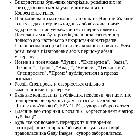
Використання будь-яких матеріалів, розміщених на
сайті, дозволяється за умови посилання на
Корреспондент.net.
При копіюванні матеріалів зі сторінки « Новини України
і світу» , для інтернет - видань - обов'язкове пряме
відкрите для пошукових систем гіперпосилання .
Посилання має бути розміщена в незалежності від
повного або часткового використання матеріалів.
Гіперпосилання ( для інтернет - видань) - повинна бути
розміщена в підзаголовку або в першому абзаці
матеріалу.
Новини з позначками "Думка", "Експертиза", "Заява",
"Регіони", "Гроші", "Влада", "Вибори", "Тест-драйв",
"Спецпроекти", "Промо" публікуються на правах
реклами.
Розділ Спецпроекти створюється спільно з
комерційними партнерами.
Будь яке копіювання, публікація, передрук, чи наступне
поширення інформації, що містить посилання на
"Інтерфакс-Україна", EPA / UPG, суворо забороняється.
Власник веб-сторінки в розділі Я-Корреспондент є автор
публікації.
Будь-яке копіювання, передрук та відтворення
фотографічних творів та/або аудіовізуальних творів
правовласника Getty Images - суворо забороняється.