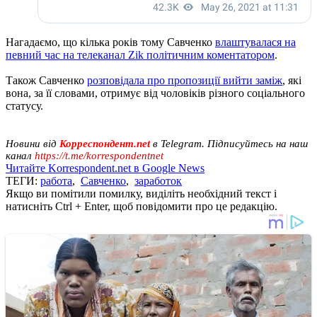
Нагадаємо, що кілька років тому Савченко
влаштувалася на
певний час на телеканал Zik політичним коментатором
.
Також Савченко
розповідала про пропозиції вийти заміж
, які
вона, за її словами, отримує від чоловіків різного соціального
статусу.
Новини від
Корреспондент.net
в Telegram. Підписуйтесь на наш
канал
https://t.me/korrespondentnet
Читайте Korrespondent.net в Google News
ТЕГИ:
работа
,
Савченко
,
заработок
Якщо ви помітили помилку, виділіть необхідний текст і
натисніть Ctrl + Enter, щоб повідомити про це редакцію.