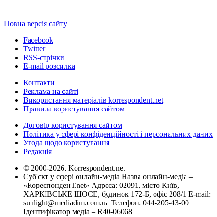
Повна версія сайту
Facebook
Twitter
RSS-стрічки
E-mail розсилка
Контакти
Реклама на сайті
Використання матеріалів korrespondent.net
Правила користування сайтом
Договір користування сайтом
Політика у сфері конфіденційності і персональних даних
Угода щодо користування
Редакція
© 2000-2026, Korrespondent.net
Суб'єкт у сфері онлайн-медіа Назва онлайн-медіа –
«КореспонденТ.net» Адреса: 02091, місто Київ,
ХАРКІВСЬКЕ ШОСЕ, будинок 172-Б, офіс 208/1 E-mail:
sunlight@mediadim.com.ua
Телефон: 044-205-43-00
Ідентифікатор медіа – R40-06068