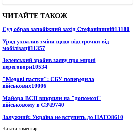
ЧИТАЙТЕ ТАКОЖ
Суд обрав запобіжний захід Стефанішиній
13180
Уряд ухвалив зміни щодо відстрочки від
мобілізації
11357
Зеленський зробив заяву про мирні
переговори
10534
"Медові пастки": СБУ попередила
військових
10006
Майора ВСП викрили на "допомозі"
військовому в СЗЧ
9740
Залужний: Україна не вступить до НАТО
8610
Читати коментарі