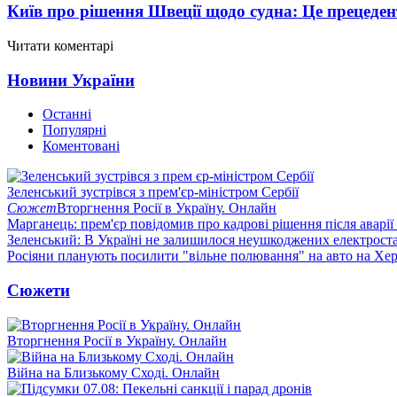
Київ про рішення Швеції щодо судна: Це прецеден
Читати коментарі
Новини України
Останні
Популярні
Коментовані
Зеленський зустрівся з прем'єр-міністром Сербії
Сюжет
Вторгнення Росії в Україну. Онлайн
Марганець: прем'єр повідомив про кадрові рішення після аварії
Зеленський: В Україні не залишилося неушкоджених електрост
Росіяни планують посилити "вільне полювання" на авто на Хе
Сюжети
Вторгнення Росії в Україну. Онлайн
Війна на Близькому Сході. Онлайн