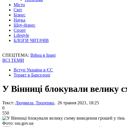
Місто
Світ
Бізнес
Наука
Шоу-бізнес
Спорт
Lifestyle
БЛОГИ ЧИТАЧІВ
СПЕЦТЕМА:
Війна в Ірані
ВСІ ТЕМИ
Вступ України в ЄС
Теракт в Барселоні
У Вінниці блокували велику с
Текст:
Людмила Троценко
, 26 травня 2021, 18:25
0
550
Фото: ssu.gov.ua