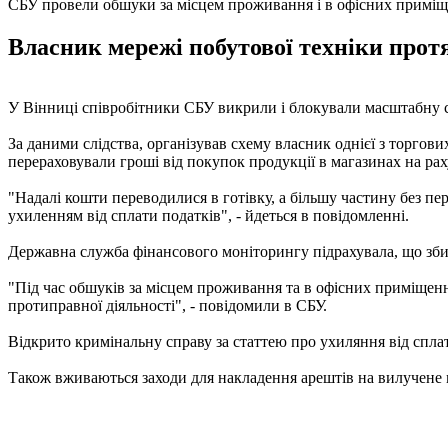
СБУ провели обшуки за місцем проживання і в офісних приміщ
Власник мережі побутової техніки протя
У Вінниці співробітники СБУ викрили і блокували масштабну сх
За даними слідства, організував схему власник однієї з торгови
перераховували гроші від покупок продукції в магазинах на рах
"Надалі кошти переводилися в готівку, а більшу частину без пе
ухиленням від сплати податків", - йдеться в повідомленні.
Державна служба фінансового моніторингу підрахувала, що збит
"Під час обшуків за місцем проживання та в офісних приміщен
протиправної діяльності", - повідомили в СБУ.
Відкрито кримінальну справу за статтею про ухиляння від сплати 
Також вживаються заходи для накладення арештів на вилучене м