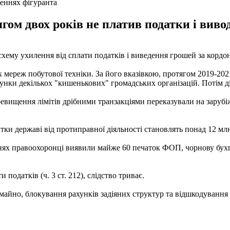
еннях фігуранта
гом двох років не платив податки і виво
ему ухилення від сплати податків і виведення грошей за кордон.
х мереж побутової техніки. За його вказівкою, протягом 2019-202
унки декількох "кишенькових" громадських організацій. Потім ді
ревищення лімітів дрібними транзакціями переказували на зарубі
ки державі від протиправної діяльності становлять понад 12 млн
нях правоохоронці виявили майже 60 печаток ФОП, чорнову бухга
податків (ч. 3 ст. 212), слідство триває.
айно, блокування рахунків задіяних структур та відшкодування 