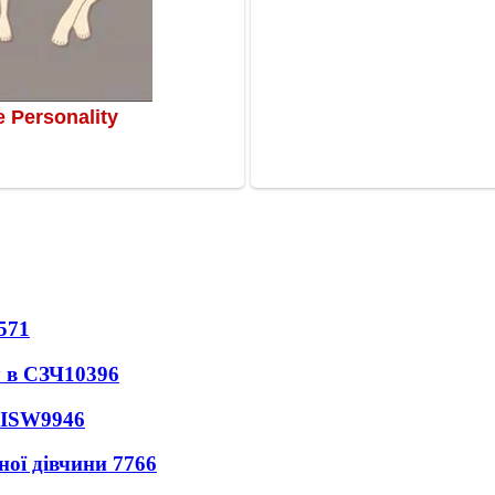
571
 в СЗЧ
10396
 ISW
9946
ної дівчини
7766