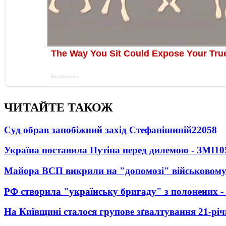
ЧИТАЙТЕ ТАКОЖ
Суд обрав запобіжний захід Стефанішиній
22058
Україна поставила Путіна перед дилемою - ЗМІ
10
Майора ВСП викрили на "допомозі" військовому
РФ створила "українську бригаду" з полонених -
На Київщині сталося групове зґвалтування 21-річ