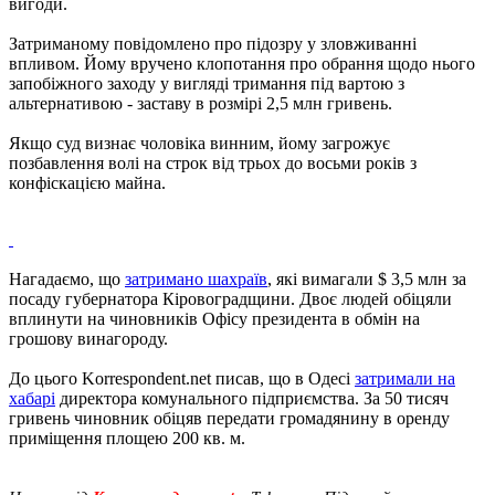
вигоди.
Затриманому повідомлено про підозру у зловживанні
впливом. Йому вручено клопотання про обрання щодо нього
запобіжного заходу у вигляді тримання під вартою з
альтернативою - заставу в розмірі 2,5 млн гривень.
Якщо суд визнає чоловіка винним, йому загрожує
позбавлення волі на строк від трьох до восьми років з
конфіскацією майна.
Нагадаємо, що
затримано шахраїв
, які вимагали $ 3,5 млн за
посаду губернатора Кіровоградщини. Двоє людей обіцяли
вплинути на чиновників Офісу президента в обмін на
грошову винагороду.
До цього Korrespondent.net писав, що в Одесі
затримали на
хабарі
директора комунального підприємства. За 50 тисяч
гривень чиновник обіцяв передати громадянину в оренду
приміщення площею 200 кв. м.