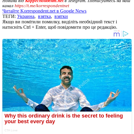
Новини від
Корреспондент.net
в Telegram. Підписуйтесь на наш
канал
https://t.me/korrespondentnet
Читайте Korrespondent.net в Google News
ТЕГИ:
Украина
,
взятка
,
взятки
Якщо ви помітили помилку, виділіть необхідний текст і
натисніть Ctrl + Enter, щоб повідомити про це редакцію.