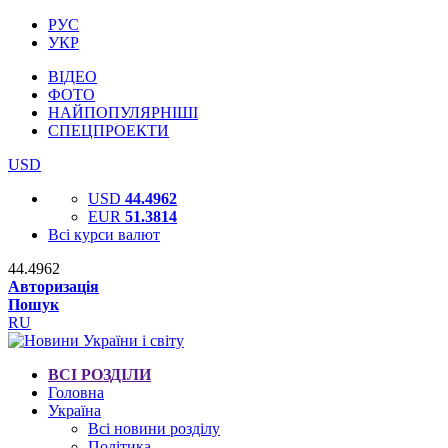
РУС
УКР
ВІДЕО
ФОТО
НАЙПОПУЛЯРНІШІ
СПЕЦПРОЕКТИ
USD
USD
44.4962
EUR
51.3814
Всі курси валют
44.4962
Авторизація
Пошук
RU
ВСІ РОЗДІЛИ
Головна
Україна
Всі новини розділу
Політика