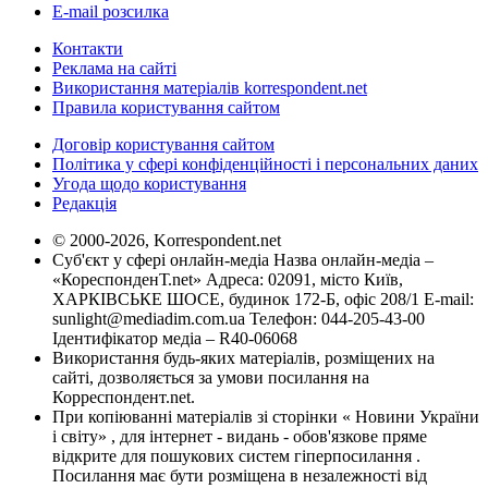
E-mail розсилка
Контакти
Реклама на сайті
Використання матеріалів korrespondent.net
Правила користування сайтом
Договір користування сайтом
Політика у сфері конфіденційності і персональних даних
Угода щодо користування
Редакція
© 2000-2026, Korrespondent.net
Суб'єкт у сфері онлайн-медіа Назва онлайн-медіа –
«КореспонденТ.net» Адреса: 02091, місто Київ,
ХАРКІВСЬКЕ ШОСЕ, будинок 172-Б, офіс 208/1 E-mail:
sunlight@mediadim.com.ua
Телефон: 044-205-43-00
Ідентифікатор медіа – R40-06068
Використання будь-яких матеріалів, розміщених на
сайті, дозволяється за умови посилання на
Корреспондент.net.
При копіюванні матеріалів зі сторінки « Новини України
і світу» , для інтернет - видань - обов'язкове пряме
відкрите для пошукових систем гіперпосилання .
Посилання має бути розміщена в незалежності від