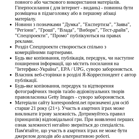
повного або часткового використання матеріалів.
Гіперпосилання ( для інтернет - видань) - повинна бути
розміщена в підзаголовку або в першому абзаці
матеріалу.
Новини з позначками "Думка", "Експертиза", "Заява",
"Регіони", "Гроші", "Влада", "Вибори", "Тест-драйв",
"Спецпроекти", "Промо" публікуються на правах
реклами.
Розділ Спецпроекти створюється спільно з
комерційними партнерами.
Будь яке копіювання, публікація, передрук, чи наступне
поширення інформації, що містить посилання на
"Інтерфакс-Україна", EPA / UPG, суворо забороняється.
Власник веб-сторінки в розділі Я-Корреспондент є автор
публікації.
Будь-яке копіювання, передрук та відтворення
фотографічних творів та/або аудіовізуальних творів
правовласника Getty Images - суворо забороняється.
Матеріали сайту korrespondent.net призначені для осіб
старше 21 року (21+). Участь в азартних іграх може
викликати ігрову залежність. Дотримуйтесь правил
(принципів) відповідальної гри. При виявленні перших
ознак залежності негайно зверніться до спеціаліста.
Пам'ятайте, що участь в азартних іграх не може бути
джерелом доходів або альтернативою роботі.