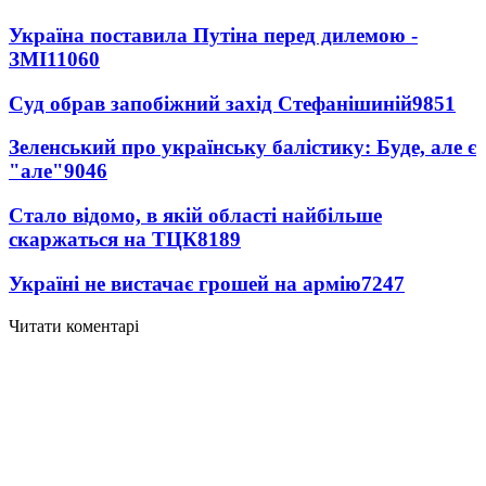
Україна поставила Путіна перед дилемою -
ЗМІ
11060
Суд обрав запобіжний захід Стефанішиній
9851
Зеленський про українську балістику: Буде, але є
"але"
9046
Стало відомо, в якій області найбільше
скаржаться на ТЦК
8189
Україні не вистачає грошей на армію
7247
Читати коментарі