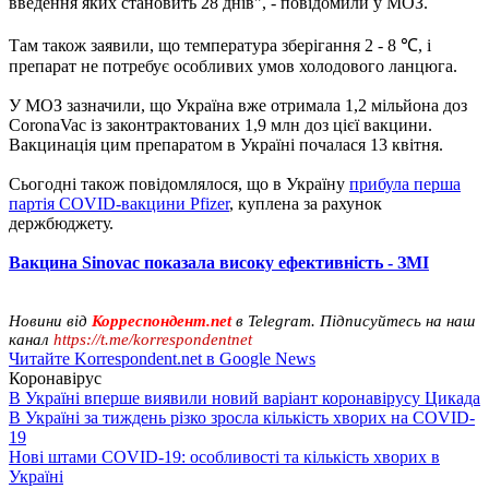
введення яких становить 28 днів", - повідомили у МОЗ.
Там також заявили, що температура зберігання 2 - 8 ℃, і
препарат не потребує особливих умов холодового ланцюга.
У МОЗ зазначили, що Україна вже отримала 1,2 мільйона доз
CoronaVac із законтрактованих 1,9 млн доз цієї вакцини.
Вакцинація цим препаратом в Україні почалася 13 квітня.
Сьогодні також повідомлялося, що в Україну
прибула перша
партія COVID-вакцини Pfizer
, куплена за рахунок
держбюджету.
Вакцина Sinovac показала високу ефективність - ЗМІ
Новини від
Корреспондент.net
в Telegram. Підписуйтесь на наш
канал
https://t.me/korrespondentnet
Читайте Korrespondent.net в Google News
Коронавірус
В Україні вперше виявили новий варіант коронавірусу Цикада
В Україні за тиждень різко зросла кількість хворих на COVID-
19
Нові штами COVID-19: особливості та кількість хворих в
Україні