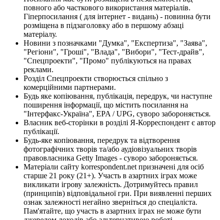
повного або часткового використання матеріалів.
Гіперпосилання ( для інтернет - видань) - повинна бути
розміщена в підзаголовку або в першому абзаці
матеріалу.
Новини з позначками "Думка", "Експертиза", "Заява",
"Регіони", "Гроші", "Влада", "Вибори", "Тест-драйв",
"Спецпроекти", "Промо" публікуються на правах
реклами.
Розділ Спецпроекти створюється спільно з
комерційними партнерами.
Будь яке копіювання, публікація, передрук, чи наступне
поширення інформації, що містить посилання на
"Інтерфакс-Україна", EPA / UPG, суворо забороняється.
Власник веб-сторінки в розділі Я-Корреспондент є автор
публікації.
Будь-яке копіювання, передрук та відтворення
фотографічних творів та/або аудіовізуальних творів
правовласника Getty Images - суворо забороняється.
Матеріали сайту korrespondent.net призначені для осіб
старше 21 року (21+). Участь в азартних іграх може
викликати ігрову залежність. Дотримуйтесь правил
(принципів) відповідальної гри. При виявленні перших
ознак залежності негайно зверніться до спеціаліста.
Пам'ятайте, що участь в азартних іграх не може бути
джерелом доходів або альтернативою роботі.