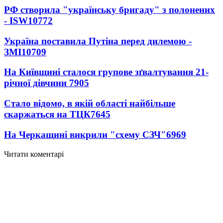
РФ створила "українську бригаду" з полонених
- ISW
10772
Україна поставила Путіна перед дилемою -
ЗМІ
10709
На Київщині сталося групове зґвалтування 21-
річної дівчини
7905
Стало відомо, в якій області найбільше
скаржаться на ТЦК
7645
На Черкащині викрили "схему СЗЧ"
6969
Читати коментарі