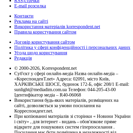
RSS-стрічки
E-mail розсилка
Контакти
Реклама на сайті
Використання матеріалів korrespondent.net
Правила користування сайтом
Договір користування сайтом
Політика у сфері конфіденційності і персональних даних
Угода щодо користування
Редакція
© 2000-2026, Korrespondent.net
Суб'єкт у сфері онлайн-медіа Назва онлайн-медіа –
«КореспонденТ.net» Адреса: 02091, місто Київ,
ХАРКІВСЬКЕ ШОСЕ, будинок 172-Б, офіс 208/1 E-mail:
sunlight@mediadim.com.ua
Телефон: 044-205-43-00
Ідентифікатор медіа – R40-06068
Використання будь-яких матеріалів, розміщених на
сайті, дозволяється за умови посилання на
Корреспондент.net.
При копіюванні матеріалів зі сторінки « Новини України
і світу» , для інтернет - видань - обов'язкове пряме
відкрите для пошукових систем гіперпосилання .
Посилання має бути розміщена в незалежності від