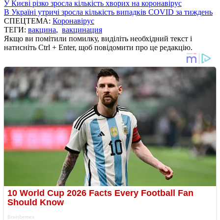
У Києві різко зросла кількість хворих на коронавірус
В Україні утричі зросла кількість випадків COVID за тиждень
СПЕЦТЕМА:
Коронавірус
ТЕГИ:
вакцина
,
вакцинация
Якщо ви помітили помилку, виділіть необхідний текст і
натисніть Ctrl + Enter, щоб повідомити про це редакцію.