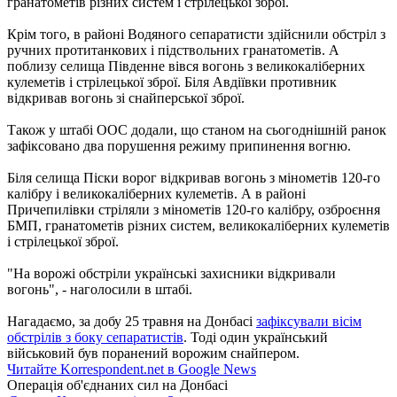
гранатометів різних систем і стрілецької зброї.
Крім того, в районі Водяного сепаратисти здійснили обстріл з
ручних протитанкових і підствольних гранатометів. А
поблизу селища Південне вівся вогонь з великокаліберних
кулеметів і стрілецької зброї. Біля Авдіївки противник
відкривав вогонь зі снайперської зброї.
Також у штабі ООС додали, що станом на сьогоднішній ранок
зафіксовано два порушення режиму припинення вогню.
Біля селища Піски ворог відкривав вогонь з мінометів 120-го
калібру і великокаліберних кулеметів. А в районі
Причепилівки стріляли з мінометів 120-го калібру, озброєння
БМП, гранатометів різних систем, великокаліберних кулеметів
і стрілецької зброї.
"На ворожі обстріли українські захисники відкривали
вогонь", - наголосили в штабі.
Нагадаємо, за добу 25 травня на Донбасі
зафіксували вісім
обстрілів з боку сепаратистів
. Тоді один український
військовий був поранений ворожим снайпером.
Читайте Korrespondent.net в Google News
Операція об'єднаних сил на Донбасі