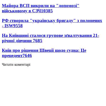
Майора ВСП викрили на "допомозі"
військовому в СЗЧ
10385
РФ створила "українську бригаду" з полонених
- ISW
9558
На Київщині сталося групове зґвалтування 21-
річної дівчини
7685
Київ про рішення Швеції щодо судна: Це
прецедент
7646
Читати коментарі