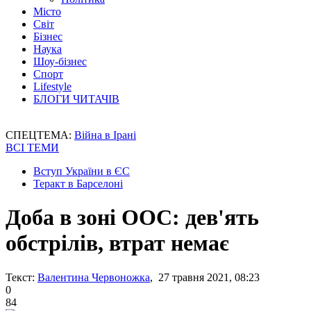
Місто
Світ
Бізнес
Наука
Шоу-бізнес
Спорт
Lifestyle
БЛОГИ ЧИТАЧІВ
СПЕЦТЕМА:
Війна в Ірані
ВСІ ТЕМИ
Вступ України в ЄС
Теракт в Барселоні
Доба в зоні ООС: дев'ять
обстрілів, втрат немає
Текст:
Валентина Червоножка
, 27 травня 2021, 08:23
0
84