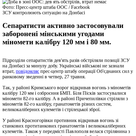
Фото: Пресс-центр штаба ООС / Facebook
ЗСУ контролюють ситуацію на Донбасі
Сепаратисти активно застосовували
заборонені мінськими угодами
міномети калібру 120 мм і 80 мм.
Підрозділи сепаратистів дев'ять разів обстріляли позиції ЗСУ
на Донбасі за минулу добу. Українські військові не зазнали
втрат,
повідомляє
прес-центр штабу операції Об'єднаних сил у
ранковому зведенні в четвер, 27 травня.
Так, у районі Кримського ворог відкривав вогонь з мінометів
калібру 120 мм і озброєння БМП. Біля Пісків застосувалися
міномети 82-го калібру. А в районі Причепилівки стріляли з
мінометів 82-го калібру, гранатометів різних систем,
великокаліберних кулеметів і стрілецької зброї.
У районі Красногорівки противник відкривав вогонь зі
станкових протитанкових гранатометів і великокаліберних
кулеметів. Також у передмісті Павлополя велася стрілянина з