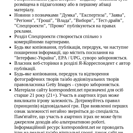
розміщена в підзаголовку або в першому абзаці
матеріалу.
Новини з позначками "Думка", "Експертиза", "Заява",
"Регіони", "Гроші", "Влада", "Вибори", "Тест-драйв",
"Спецпроекти", "Промо" публікуються на правах
реклами.
Розділ Спецпроекти створюється спільно з
комерційними партнерами.
Будь яке копіювання, публікація, передрук, чи наступне
поширення інформації, що містить посилання на
"Інтерфакс-Україна", EPA / UPG, суворо забороняється.
Власник веб-сторінки в розділі Я-Корреспондент є автор
публікації.
Будь-яке копіювання, передрук та відтворення
фотографічних творів та/або аудіовізуальних творів
правовласника Getty Images - суворо забороняється.
Матеріали сайту korrespondent.net призначені для осіб
старше 21 року (21+). Участь в азартних іграх може
викликати ігрову залежність. Дотримуйтесь правил
(принципів) відповідальної гри. При виявленні перших
ознак залежності негайно зверніться до спеціаліста.
Пам'ятайте, що участь в азартних іграх не може бути
джерелом доходів або альтернативою роботі.
Інформаційний ресурс korrespondent.net не проводить
ігри на реальні та/або віртуальні гроші, також сайт не