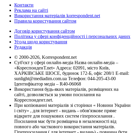
Контакти
Реклама на сайті
Використання матеріалів korrespondent.net
Правила користування сайтом
Договір користування сайтом
Політика у сфері конфіденційності і персональних даних
Угода щодо користування
Редакція
© 2000-2026, Korrespondent.net
Суб'єкт у сфері онлайн-медіа Назва онлайн-медіа –
«КореспонденТ.net» Адреса: 02091, місто Київ,
ХАРКІВСЬКЕ ШОСЕ, будинок 172-Б, офіс 208/1 E-mail:
sunlight@mediadim.com.ua
Телефон: 044-205-43-00
Ідентифікатор медіа – R40-06068
Використання будь-яких матеріалів, розміщених на
сайті, дозволяється за умови посилання на
Корреспондент.net.
При копіюванні матеріалів зі сторінки « Новини України
і світу» , для інтернет - видань - обов'язкове пряме
відкрите для пошукових систем гіперпосилання .
Посилання має бути розміщена в незалежності від
повного або часткового використання матеріалів.
Гіперпосилання ( для інтернет - видань) - повинна бути