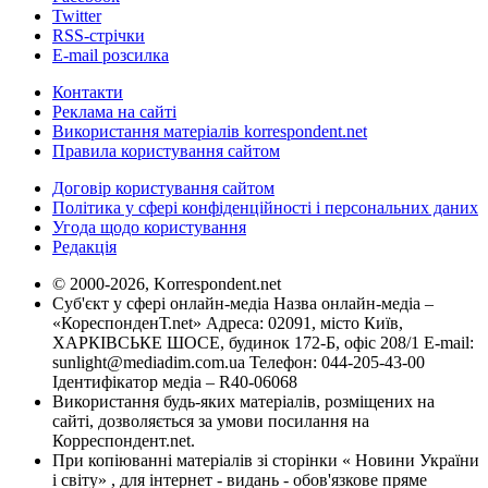
Twitter
RSS-стрічки
E-mail розсилка
Контакти
Реклама на сайті
Використання матеріалів korrespondent.net
Правила користування сайтом
Договір користування сайтом
Політика у сфері конфіденційності і персональних даних
Угода щодо користування
Редакція
© 2000-2026, Korrespondent.net
Суб'єкт у сфері онлайн-медіа Назва онлайн-медіа –
«КореспонденТ.net» Адреса: 02091, місто Київ,
ХАРКІВСЬКЕ ШОСЕ, будинок 172-Б, офіс 208/1 E-mail:
sunlight@mediadim.com.ua
Телефон: 044-205-43-00
Ідентифікатор медіа – R40-06068
Використання будь-яких матеріалів, розміщених на
сайті, дозволяється за умови посилання на
Корреспондент.net.
При копіюванні матеріалів зі сторінки « Новини України
і світу» , для інтернет - видань - обов'язкове пряме