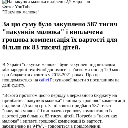
Фото: YouTube
"Пакунок малюка"
За цю суму було закуплено 587 тисяч
"пакунків малюка" і виплачена
грошова компенсація їх вартості для
більш як 83 тисячі дітей.
В Україні "пакунки малюка" були закуплені під виглядом
міжнародної технічної допомоги зі збитками понад 129 млн
грн бюджетних коштів у 2018-2021 роках. Про це
повідомляється на
сайті
Рахункової палати з посиланням на
дані аудиту.
"Всього протягом цього періоду з державного бюджету на
придбання "пакунків малюка" і виплату грошової компенсації
виділили 2,5 млрд грн. За ці кошти придбано 587 тисяч
"пакунків малюка" і виплачено грошову компенсацію їх
вартості для більш як 83 тисячі дітей. Потреба в "пакунках
малюка" і виплаті грошової компенсації їх вартості
забезпечено на 94%", - говориться в повідомленні.