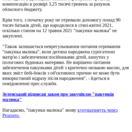
компенсацію в розмірі 3,25 тисячі гривень за рахунок
обласного бюджету.
Крім того, з початку року не отримали допомогу понад 90
тисяч батьків дітей, що народилися в січні-квітні 2021,
оскільки станом на 12 травня 2021 "пакунки малюка" не
закуплені.
"Також залишається неврегульованим питання отримання
"пакунка малюка", коли дитина народжена сурогатною
матір'ю і забезпечення посібниками дітей, кинутих у
пологових будинках матерями. Не вирішено питання
забезпечення пакунками дітей з критично низькою масою, для
яких зміст бебі-боксів з об'єктивних причин не може бути
використаний відразу після народження", - йдеться в
повідомленні прес-служби.
Зеленський підписав закон про закупівлю "пакунків
малюка"
Нагадаємо, "пакунки малюка" знову
купуватимуть через
Prozorro.