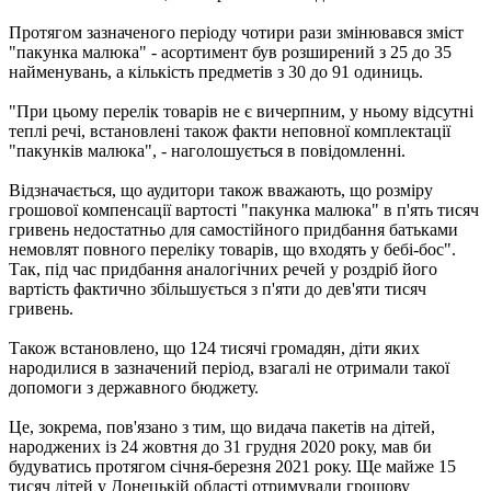
Протягом зазначеного періоду чотири рази змінювався зміст
"пакунка малюка" - асортимент був розширений з 25 до 35
найменувань, а кількість предметів з 30 до 91 одиниць.
"При цьому перелік товарів не є вичерпним, у ньому відсутні
теплі речі, встановлені також факти неповної комплектації
"пакунків малюка", - наголошується в повідомленні.
Відзначається, що аудитори також вважають, що розміру
грошової компенсації вартості "пакунка малюка" в п'ять тисяч
гривень недостатньо для самостійного придбання батьками
немовлят повного переліку товарів, що входять у бебі-бос".
Так, під час придбання аналогічних речей у роздріб його
вартість фактично збільшується з п'яти до дев'яти тисяч
гривень.
Також встановлено, що 124 тисячі громадян, діти яких
народилися в зазначений період, взагалі не отримали такої
допомоги з державного бюджету.
Це, зокрема, пов'язано з тим, що видача пакетів на дітей,
народжених із 24 жовтня до 31 грудня 2020 року, мав би
будуватись протягом січня-березня 2021 року. Ще майже 15
тисяч дітей у Донецькій області отримували грошову