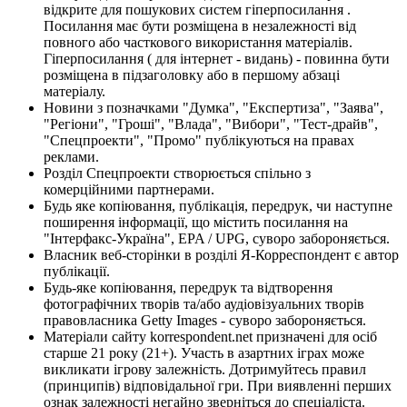
відкрите для пошукових систем гіперпосилання .
Посилання має бути розміщена в незалежності від
повного або часткового використання матеріалів.
Гіперпосилання ( для інтернет - видань) - повинна бути
розміщена в підзаголовку або в першому абзаці
матеріалу.
Новини з позначками "Думка", "Експертиза", "Заява",
"Регіони", "Гроші", "Влада", "Вибори", "Тест-драйв",
"Спецпроекти", "Промо" публікуються на правах
реклами.
Розділ Спецпроекти створюється спільно з
комерційними партнерами.
Будь яке копіювання, публікація, передрук, чи наступне
поширення інформації, що містить посилання на
"Інтерфакс-Україна", EPA / UPG, суворо забороняється.
Власник веб-сторінки в розділі Я-Корреспондент є автор
публікації.
Будь-яке копіювання, передрук та відтворення
фотографічних творів та/або аудіовізуальних творів
правовласника Getty Images - суворо забороняється.
Матеріали сайту korrespondent.net призначені для осіб
старше 21 року (21+). Участь в азартних іграх може
викликати ігрову залежність. Дотримуйтесь правил
(принципів) відповідальної гри. При виявленні перших
ознак залежності негайно зверніться до спеціаліста.