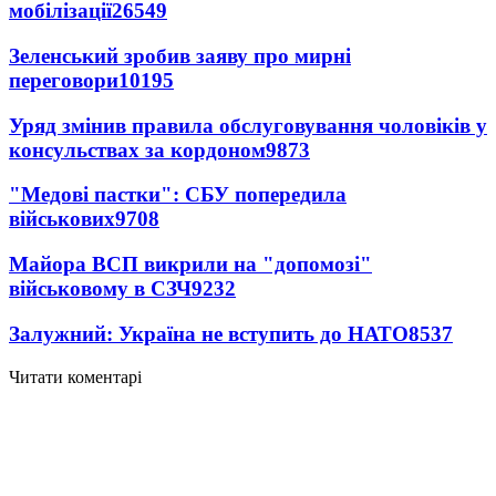
мобілізації
26549
Зеленський зробив заяву про мирні
переговори
10195
Уряд змінив правила обслуговування чоловіків у
консульствах за кордоном
9873
"Медові пастки": СБУ попередила
військових
9708
Майора ВСП викрили на "допомозі"
військовому в СЗЧ
9232
Залужний: Україна не вступить до НАТО
8537
Читати коментарі