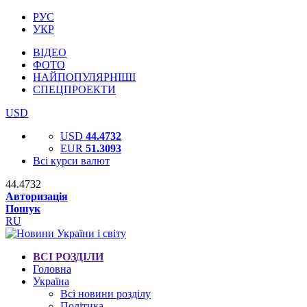
РУС
УКР
ВІДЕО
ФОТО
НАЙПОПУЛЯРНІШІ
СПЕЦПРОЕКТИ
USD
USD
44.4732
EUR
51.3093
Всі курси валют
44.4732
Авторизація
Пошук
RU
ВСІ РОЗДІЛИ
Головна
Україна
Всі новини розділу
Політика