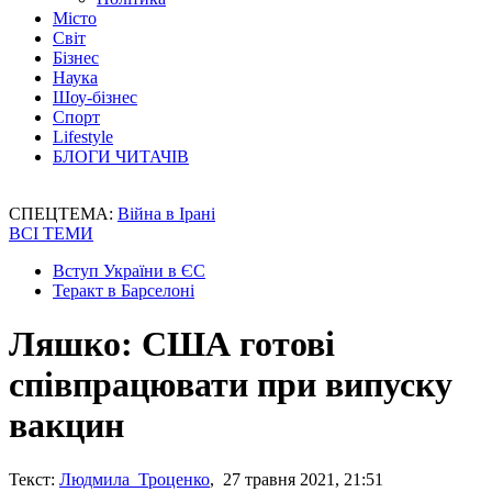
Місто
Світ
Бізнес
Наука
Шоу-бізнес
Спорт
Lifestyle
БЛОГИ ЧИТАЧІВ
СПЕЦТЕМА:
Війна в Ірані
ВСІ ТЕМИ
Вступ України в ЄС
Теракт в Барселоні
Ляшко: США готові
співпрацювати при випуску
вакцин
Текст:
Людмила Троценко
, 27 травня 2021, 21:51