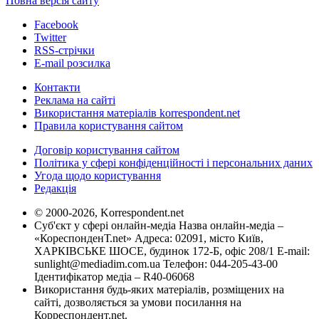
Повна версія сайту
Facebook
Twitter
RSS-стрічки
E-mail розсилка
Контакти
Реклама на сайті
Використання матеріалів korrespondent.net
Правила користування сайтом
Договір користування сайтом
Політика у сфері конфіденційності і персональних даних
Угода щодо користування
Редакція
© 2000-2026, Korrespondent.net
Суб'єкт у сфері онлайн-медіа Назва онлайн-медіа –
«КореспонденТ.net» Адреса: 02091, місто Київ,
ХАРКІВСЬКЕ ШОСЕ, будинок 172-Б, офіс 208/1 E-mail:
sunlight@mediadim.com.ua
Телефон: 044-205-43-00
Ідентифікатор медіа – R40-06068
Використання будь-яких матеріалів, розміщених на
сайті, дозволяється за умови посилання на
Корреспондент.net.