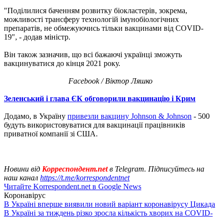
"Поділилися баченням розвитку біокластерів, зокрема,
можливості трансферу технологій імунобіологічних
препаратів, не обмежуючись тільки вакцинами від COVID-
19", - додав міністр.
Він також зазначив, що всі бажаючі українці зможуть
вакцинуватися до кінця 2021 року.
Facebook / Віктор Ляшко
Зеленський і глава ЄК обговорили вакцинацію і Крим
Додамо, в Україну
привезли вакцину Johnson & Johnson
- 500
будуть використовуватися для вакцинації працівників
приватної компанії зі США.
Новини від
Корреспондент.net
в Telegram. Підписуйтесь на
наш канал
https://t.me/korrespondentnet
Читайте Korrespondent.net в Google News
Коронавірус
В Україні вперше виявили новий варіант коронавірусу Цикада
В Україні за тиждень різко зросла кількість хворих на COVID-