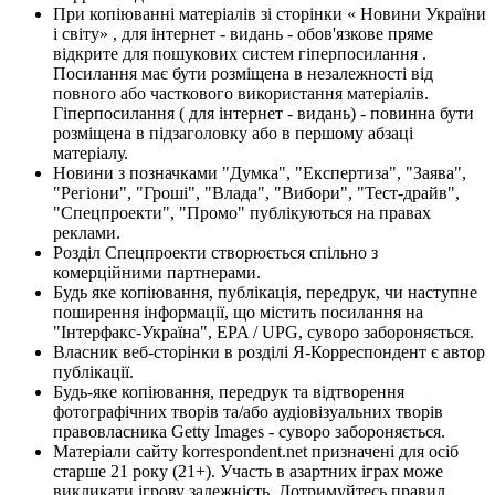
При копіюванні матеріалів зі сторінки « Новини України
і світу» , для інтернет - видань - обов'язкове пряме
відкрите для пошукових систем гіперпосилання .
Посилання має бути розміщена в незалежності від
повного або часткового використання матеріалів.
Гіперпосилання ( для інтернет - видань) - повинна бути
розміщена в підзаголовку або в першому абзаці
матеріалу.
Новини з позначками "Думка", "Експертиза", "Заява",
"Регіони", "Гроші", "Влада", "Вибори", "Тест-драйв",
"Спецпроекти", "Промо" публікуються на правах
реклами.
Розділ Спецпроекти створюється спільно з
комерційними партнерами.
Будь яке копіювання, публікація, передрук, чи наступне
поширення інформації, що містить посилання на
"Інтерфакс-Україна", EPA / UPG, суворо забороняється.
Власник веб-сторінки в розділі Я-Корреспондент є автор
публікації.
Будь-яке копіювання, передрук та відтворення
фотографічних творів та/або аудіовізуальних творів
правовласника Getty Images - суворо забороняється.
Матеріали сайту korrespondent.net призначені для осіб
старше 21 року (21+). Участь в азартних іграх може
викликати ігрову залежність. Дотримуйтесь правил