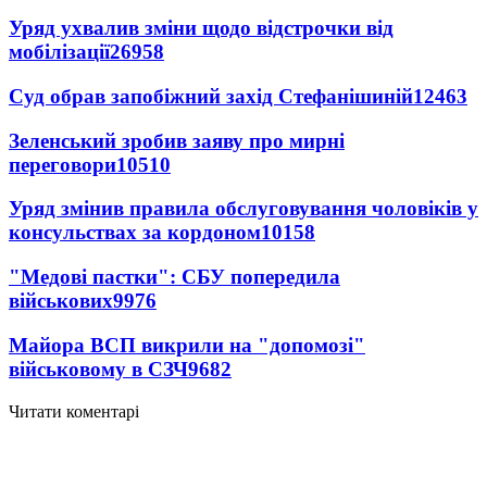
Уряд ухвалив зміни щодо відстрочки від
мобілізації
26958
Суд обрав запобіжний захід Стефанішиній
12463
Зеленський зробив заяву про мирні
переговори
10510
Уряд змінив правила обслуговування чоловіків у
консульствах за кордоном
10158
"Медові пастки": СБУ попередила
військових
9976
Майора ВСП викрили на "допомозі"
військовому в СЗЧ
9682
Читати коментарі