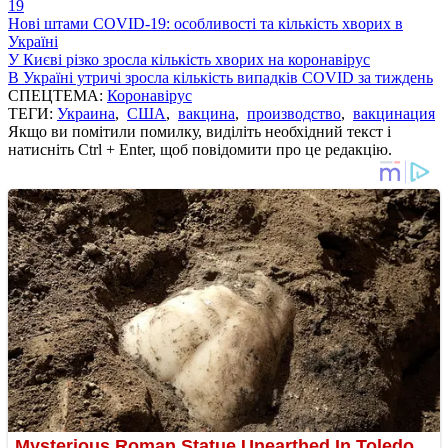
19
Нові штами COVID-19: особливості та кількість хворих в
Україні
У Києві різко зросла кількість хворих на коронавірус
В Україні утричі зросла кількість випадків COVID за тиждень
СПЕЦТЕМА:
Коронавірус
ТЕГИ:
Украина
,
США
,
вакцина
,
производство
,
вакцинация
Якщо ви помітили помилку, виділіть необхідний текст і
натисніть Ctrl + Enter, щоб повідомити про це редакцію.