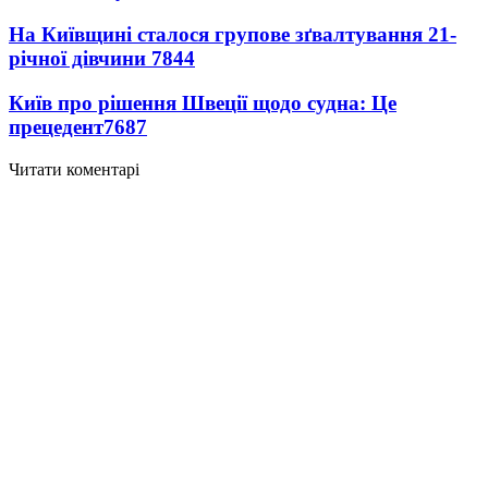
На Київщині сталося групове зґвалтування 21-
річної дівчини
7844
Київ про рішення Швеції щодо судна: Це
прецедент
7687
Читати коментарі