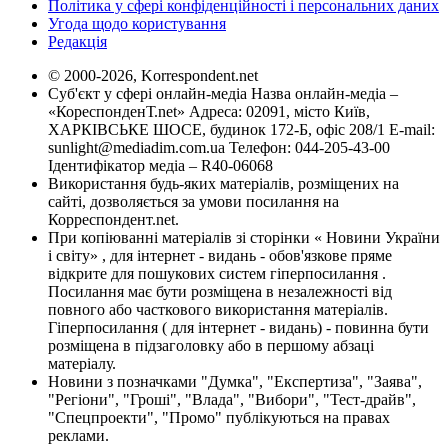
Політика у сфері конфіденційності і персональних даних
Угода щодо користування
Редакція
© 2000-2026, Korrespondent.net
Суб'єкт у сфері онлайн-медіа Назва онлайн-медіа –
«КореспонденТ.net» Адреса: 02091, місто Київ,
ХАРКІВСЬКЕ ШОСЕ, будинок 172-Б, офіс 208/1 E-mail:
sunlight@mediadim.com.ua
Телефон: 044-205-43-00
Ідентифікатор медіа – R40-06068
Використання будь-яких матеріалів, розміщених на
сайті, дозволяється за умови посилання на
Корреспондент.net.
При копіюванні матеріалів зі сторінки « Новини України
і світу» , для інтернет - видань - обов'язкове пряме
відкрите для пошукових систем гіперпосилання .
Посилання має бути розміщена в незалежності від
повного або часткового використання матеріалів.
Гіперпосилання ( для інтернет - видань) - повинна бути
розміщена в підзаголовку або в першому абзаці
матеріалу.
Новини з позначками "Думка", "Експертиза", "Заява",
"Регіони", "Гроші", "Влада", "Вибори", "Тест-драйв",
"Спецпроекти", "Промо" публікуються на правах
реклами.