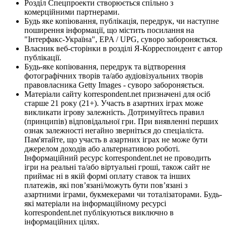
Розділ Спецпроекти створюється спільно з
комерційними партнерами.
Будь яке копіювання, публікація, передрук, чи наступне
поширення інформації, що містить посилання на
"Інтерфакс-Україна", EPA / UPG, суворо забороняється.
Власник веб-сторінки в розділі Я-Корреспондент є автор
публікації.
Будь-яке копіювання, передрук та відтворення
фотографічних творів та/або аудіовізуальних творів
правовласника Getty Images - суворо забороняється.
Матеріали сайту korrespondent.net призначені для осіб
старше 21 року (21+). Участь в азартних іграх може
викликати ігрову залежність. Дотримуйтесь правил
(принципів) відповідальної гри. При виявленні перших
ознак залежності негайно зверніться до спеціаліста.
Пам'ятайте, що участь в азартних іграх не може бути
джерелом доходів або альтернативою роботі.
Інформаційний ресурс korrespondent.net не проводить
ігри на реальні та/або віртуальні гроші, також сайт не
приймає ні в якій формі оплату ставок та інших
платежів, які пов’язані/можуть бути пов’язані з
азартними іграми, букмекерами чи тоталізаторами. Будь-
які матеріали на інформаційному ресурсі
korrespondent.net публікуються виключно в
інформаційних цілях.