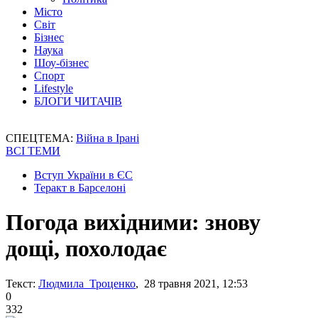
Місто
Світ
Бізнес
Наука
Шоу-бізнес
Спорт
Lifestyle
БЛОГИ ЧИТАЧІВ
СПЕЦТЕМА:
Війна в Ірані
ВСІ ТЕМИ
Вступ України в ЄС
Теракт в Барселоні
Погода вихідними: знову
дощі, похолодає
Текст:
Людмила Троценко
, 28 травня 2021, 12:53
0
332