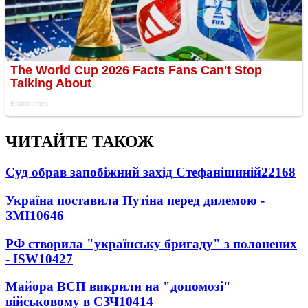
ЧИТАЙТЕ ТАКОЖ
Суд обрав запобіжний захід Стефанішиній
22168
Україна поставила Путіна перед дилемою -
ЗМІ
10646
РФ створила "українську бригаду" з полонених
- ISW
10427
Майора ВСП викрили на "допомозі"
військовому в СЗЧ
10414