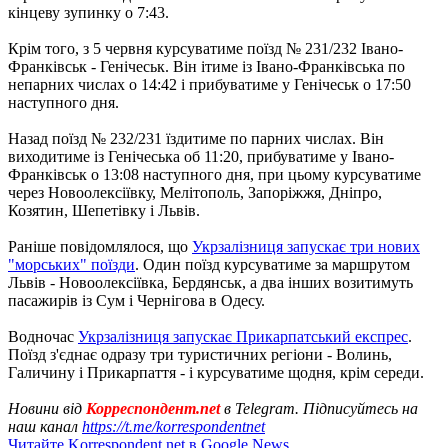
кінцеву зупинку о 7:43.
Крім того, з 5 червня курсуватиме поїзд № 231/232 Івано-
Франківськ - Генічеськ. Він ітиме із Івано-Франківська по
непарних числах о 14:42 і прибуватиме у Генічеськ о 17:50
наступного дня.
Назад поїзд № 232/231 їздитиме по парних числах. Він
виходитиме із Генічеська об 11:20, прибуватиме у Івано-
Франківськ о 13:08 наступного дня, при цьому курсуватиме
через Новоолексіївку, Мелітополь, Запоріжжя, Дніпро,
Козятин, Шепетівку і Львів.
Раніше повідомлялося, що
Укрзалізниця запускає три нових
"морських" поїзди
. Один поїзд курсуватиме за маршрутом
Львів - Новоолексіївка, Бердянськ, а два інших возитимуть
пасажирів із Сум і Чернігова в Одесу.
Водночас
Укрзалізниця запускає Прикарпатський експрес
.
Поїзд з'єднає одразу три туристичних регіони - Волинь,
Галичину і Прикарпаття - і курсуватиме щодня, крім середи.
Новини від
Корреспондент.net
в Telegram. Підписуйтесь на
наш канал
https://t.me/korrespondentnet
Читайте Korrespondent.net в Google News