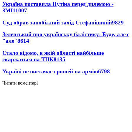
Україна поставила Путіна перед дилемою -
ЗМІ
11007
Суд обрав запобіжний захід Стефанішиній
9829
Зеленський про українську балістику: Буде, але є
"але"
8614
Стало відомо, в якій області найбільше
скаржаться на ТЦК
8135
Україні не вистачає грошей на армію
6798
Читати коментарі