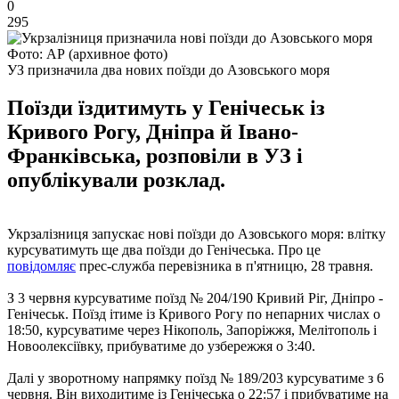
0
295
Фото: АР (архивное фото)
УЗ призначила два нових поїзди до Азовського моря
Поїзди їздитимуть у Генічеськ із
Кривого Рогу, Дніпра й Івано-
Франківська, розповіли в УЗ і
опублікували розклад.
Укрзалізниця запускає нові поїзди до Азовського моря: влітку
курсуватимуть ще два поїзди до Генічеська. Про це
повідомляє
прес-служба перевізника в п'ятницю, 28 травня.
З 3 червня курсуватиме поїзд № 204/190 Кривий Ріг, Дніпро -
Генічеськ. Поїзд ітиме із Кривого Рогу по непарних числах о
18:50, курсуватиме через Нікополь, Запоріжжя, Мелітополь і
Новоолексіївку, прибуватиме до узбережжя о 3:40.
Далі у зворотному напрямку поїзд № 189/203 курсуватиме з 6
червня. Він виходитиме із Генічеська о 22:57 і прибуватиме на