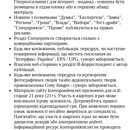
Гіперпосилання ( для інтернет - видань) - повинна бути
розміщена в підзаголовку або в першому абзаці
матеріалу.
Новини з позначками "Думка", "Експертиза", "Заява",
"Регіони", "Гроші", "Влада", "Вибори", "Тест-драйв",
"Спецпроекти", "Промо" публікуються на правах
реклами.
Розділ Спецпроекти створюється спільно з
комерційними партнерами.
Будь яке копіювання, публікація, передрук, чи наступне
поширення інформації, що містить посилання на
"Інтерфакс-Україна", EPA / UPG, суворо забороняється.
Власник веб-сторінки в розділі Я-Корреспондент є автор
публікації.
Будь-яке копіювання, передрук та відтворення
фотографічних творів та/або аудіовізуальних творів
правовласника Getty Images - суворо забороняється.
Матеріали сайту korrespondent.net призначені для осіб
старше 21 року (21+). Участь в азартних іграх може
викликати ігрову залежність. Дотримуйтесь правил
(принципів) відповідальної гри. При виявленні перших
ознак залежності негайно зверніться до спеціаліста.
Пам'ятайте, що участь в азартних іграх не може бути
джерелом доходів або альтернативою роботі.
Інформаційний ресурс korrespondent.net не проводить