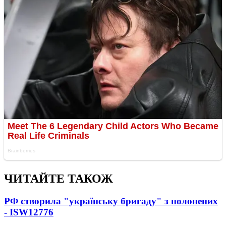
ЧИТАЙТЕ ТАКОЖ
РФ створила "українську бригаду" з полонених
- ISW
12776