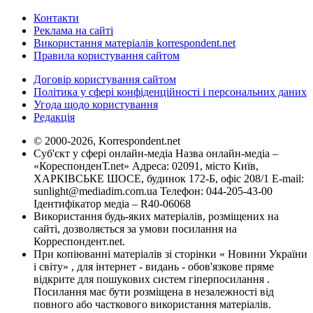
Контакти
Реклама на сайті
Використання матеріалів korrespondent.net
Правила користування сайтом
Договір користування сайтом
Політика у сфері конфіденційності і персональних даних
Угода щодо користування
Редакція
© 2000-2026, Korrespondent.net
Суб'єкт у сфері онлайн-медіа Назва онлайн-медіа –
«КореспонденТ.net» Адреса: 02091, місто Київ,
ХАРКІВСЬКЕ ШОСЕ, будинок 172-Б, офіс 208/1 E-mail:
sunlight@mediadim.com.ua
Телефон: 044-205-43-00
Ідентифікатор медіа – R40-06068
Використання будь-яких матеріалів, розміщених на
сайті, дозволяється за умови посилання на
Корреспондент.net.
При копіюванні матеріалів зі сторінки « Новини України
і світу» , для інтернет - видань - обов'язкове пряме
відкрите для пошукових систем гіперпосилання .
Посилання має бути розміщена в незалежності від
повного або часткового використання матеріалів.