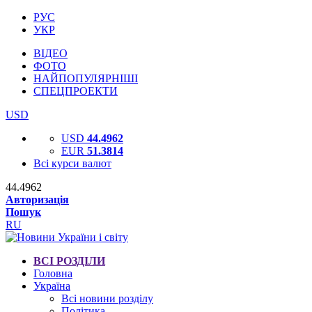
РУС
УКР
ВІДЕО
ФОТО
НАЙПОПУЛЯРНІШІ
СПЕЦПРОЕКТИ
USD
USD
44.4962
EUR
51.3814
Всі курси валют
44.4962
Авторизація
Пошук
RU
ВСІ РОЗДІЛИ
Головна
Україна
Всі новини розділу
Політика