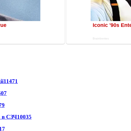
ії
11471
607
79
 в СЗЧ
10035
17