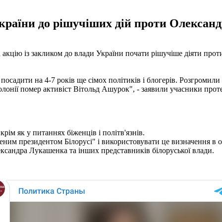
раїни до рішучіших дій проти Олексан
 акцію із закликом до влади України почати рішучіше діяти про
посадити на 4-7 років ще сімох політиків і блогерів. Розгромил
олонії помер активіст Вітольд Ашурок", - заявили учасники проте
ім як у питаннях біженців і політв'язнів.
им президентом Білорусі" і використовувати це визначення в оф
сандра Лукашенка та інших представників білоруської влади.