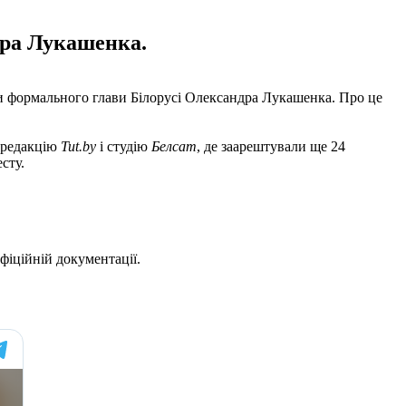
дра Лукашенка.
ти формального глави Білорусі Олександра Лукашенка. Про це
и редакцію
Tut.by
і студію
Белсат
, де заарештували ще 24
сту.
іційній документації.