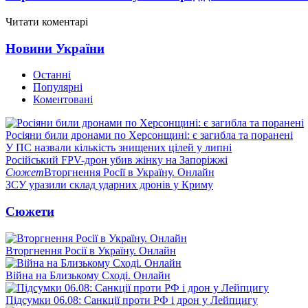
Читати коментарі
Новини України
Останні
Популярні
Коментовані
Росіяни били дронами по Херсонщині: є загибла та поранені
У ПС назвали кількість знищених цілей у липні
Російський FPV-дрон убив жінку на Запоріжжі
Сюжет
Вторгнення Росії в Україну. Онлайн
ЗСУ уразили склад ударних дронів у Криму
Сюжети
Вторгнення Росії в Україну. Онлайн
Війна на Близькому Сході. Онлайн
Підсумки 06.08: Санкції проти РФ і дрон у Лейпцигу