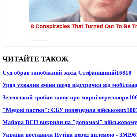
ЧИТАЙТЕ ТАКОЖ
Суд обрав запобіжний захід Стефанішиній
16818
Уряд ухвалив зміни щодо відстрочки від мобілізац
Зеленський зробив заяву про мирні переговори
10
"Медові пастки": СБУ попередила військових
100
Майора ВСП викрили на "допомозі" військовому
Україна поставила Путіна перед дилемою - ЗМІ
96