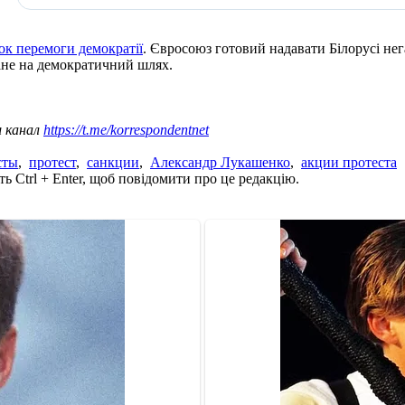
ок перемоги демократії
. Євросоюз готовий надавати Білорусі нег
тане на демократичний шлях.
ш канал
https://t.me/korrespondentnet
сты
,
протест
,
санкции
,
Александр Лукашенко
,
акции протеста
ь Ctrl + Enter, щоб повідомити про це редакцію.