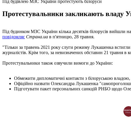
Під будівлею МЗС України протестують білоруси
Протестувальники закликають владу Ук
Під будинком МЗС України кілька десятків білорусів вийшли на
повідомляє
Страна.ua
в п'ятницю, 28 травня.
"Тільки за травень 2021 року слуги режиму Лукашенка встигли 
журналістів. Крім того, за невизначених обставин 21 травня в к
Протестувальники також озвучили вимоги до України:
Обмежити дипломатичні контакти з білоруською владою, кр
Офіційно назвати Олександра Лукашенка "самопроголошен
Підготувати пакет персональних санкцій РНБО щодо Олек