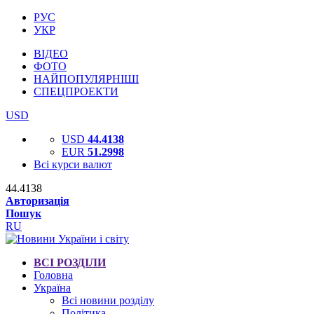
РУС
УКР
ВІДЕО
ФОТО
НАЙПОПУЛЯРНІШІ
СПЕЦПРОЕКТИ
USD
USD
44.4138
EUR
51.2998
Всі курси валют
44.4138
Авторизація
Пошук
RU
ВСІ РОЗДІЛИ
Головна
Україна
Всі новини розділу
Політика