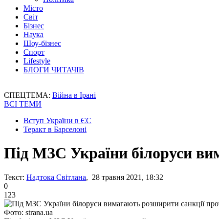
Місто
Світ
Бізнес
Наука
Шоу-бізнес
Спорт
Lifestyle
БЛОГИ ЧИТАЧІВ
СПЕЦТЕМА:
Війна в Ірані
ВСІ ТЕМИ
Вступ України в ЄС
Теракт в Барселоні
Під МЗС України білоруси ви
Текст:
Надтока Світлана
, 28 травня 2021, 18:32
0
123
Фото: strana.ua