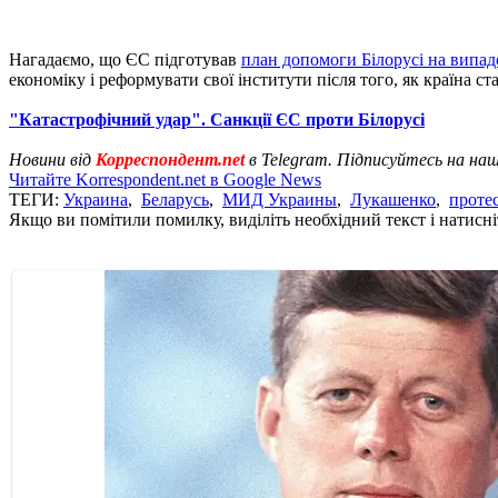
Нагадаємо, що ЄС підготував
план допомоги Білорусі на випад
економіку і реформувати свої інститути після того, як країна с
"Катастрофічний удар". Санкції ЄС проти Білорусі
Новини від
Корреспондент.net
в Telegram. Підписуйтесь на на
Читайте Korrespondent.net в Google News
ТЕГИ:
Украина
,
Беларусь
,
МИД Украины
,
Лукашенко
,
проте
Якщо ви помітили помилку, виділіть необхідний текст і натисніт