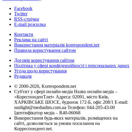
Facebook
Twitter
RSS-стрічки
E-mail розсилка
Контакти
Реклама на сайті
Використання матеріалів korrespondent.net
Правила користування сайтом
Договір користування сайтом
Політика у сфері конфіденційності і персональних даних
Угода щодо користування
Редакція
© 2000-2026, Korrespondent.net
Суб'єкт у сфері онлайн-медіа Назва онлайн-медіа –
«КореспонденТ.net» Адреса: 02091, місто Київ,
ХАРКІВСЬКЕ ШОСЕ, будинок 172-Б, офіс 208/1 E-mail:
sunlight@mediadim.com.ua
Телефон: 044-205-43-00
Ідентифікатор медіа – R40-06068
Використання будь-яких матеріалів, розміщених на
сайті, дозволяється за умови посилання на
Корреспондент.net.