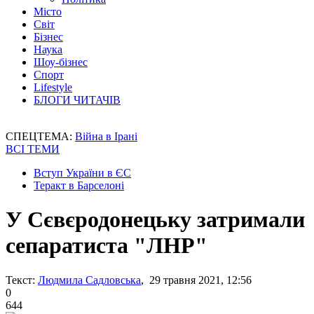
Місто
Світ
Бізнес
Наука
Шоу-бізнес
Спорт
Lifestyle
БЛОГИ ЧИТАЧІВ
СПЕЦТЕМА:
Війна в Ірані
ВСІ ТЕМИ
Вступ України в ЄС
Теракт в Барселоні
У Сєвєродонецьку затримали
сепаратиста "ЛНР"
Текст:
Людмила Садловська
, 29 травня 2021, 12:56
0
644