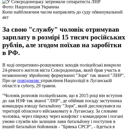
Фото: Нацполиция Украины
Копи найближчим часом направлять до суду обвинувальний
акт
За свою "службу" чоловік отримував
зарплату в розмірі 15 тисяч російських
рублів, але згодом поїхав на заробітки
в РФ.
В ході оперативно-розшукових заходів поліцейські викрили
24-річного жителя міста Сєвєродонецьк, який брав участь в
незаконному збройному формуванні "Зоря" так званої "ЛНР".
Про це
повідомляє
управління Нацполіції в Луганській
області в суботу, 29 травня.
"Чоловік розповів поліцейським, що в 2015 році він вступив
до лав НЗФ так званої "ЛНР", де обіймав посаду заступника
командира взводу батальйону "Зоря", який дислокувався на
території обласного військкомату в Луганську. За словами
чоловіка, через півроку через конфлікт з командиром і погані
умови служби він залишив лави батальйону і поступив в
інший батальйон бойовиків - "Брянка СРСР", - йдеться в