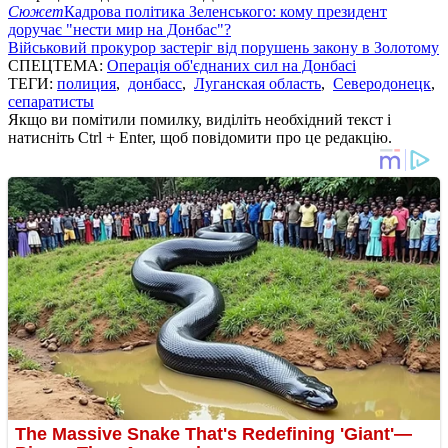
Сюжет
Кадрова політика Зеленського: кому президент
доручає "нести мир на Донбас"?
Військовий прокурор застеріг від порушень закону в Золотому
СПЕЦТЕМА:
Операція об'єднаних сил на Донбасі
ТЕГИ:
полиция
,
донбасс
,
Луганская область
,
Северодонецк
,
сепаратисты
Якщо ви помітили помилку, виділіть необхідний текст і
натисніть Ctrl + Enter, щоб повідомити про це редакцію.