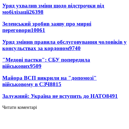
Уряд ухвалив зміни щодо відстрочки від
мобілізації
26398
Зеленський зробив заяву про мирні
переговори
10061
Уряд змінив правила обслуговування чоловіків у
консульствах за кордоном
9740
"Медові пастки": СБУ попередила
військових
9509
Майора ВСП викрили на "допомозі"
військовому в СЗЧ
8815
Залужний: Україна не вступить до НАТО
8491
Читати коментарі