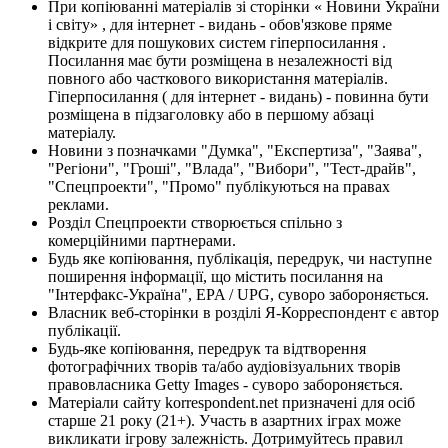
При копіюванні матеріалів зі сторінки « Новини України
і світу» , для інтернет - видань - обов'язкове пряме
відкрите для пошукових систем гіперпосилання .
Посилання має бути розміщена в незалежності від
повного або часткового використання матеріалів.
Гіперпосилання ( для інтернет - видань) - повинна бути
розміщена в підзаголовку або в першому абзаці
матеріалу.
Новини з позначками "Думка", "Експертиза", "Заява",
"Регіони", "Гроші", "Влада", "Вибори", "Тест-драйв",
"Спецпроекти", "Промо" публікуються на правах
реклами.
Розділ Спецпроекти створюється спільно з
комерційними партнерами.
Будь яке копіювання, публікація, передрук, чи наступне
поширення інформації, що містить посилання на
"Інтерфакс-Україна", EPA / UPG, суворо забороняється.
Власник веб-сторінки в розділі Я-Корреспондент є автор
публікації.
Будь-яке копіювання, передрук та відтворення
фотографічних творів та/або аудіовізуальних творів
правовласника Getty Images - суворо забороняється.
Матеріали сайту korrespondent.net призначені для осіб
старше 21 року (21+). Участь в азартних іграх може
викликати ігрову залежність. Дотримуйтесь правил