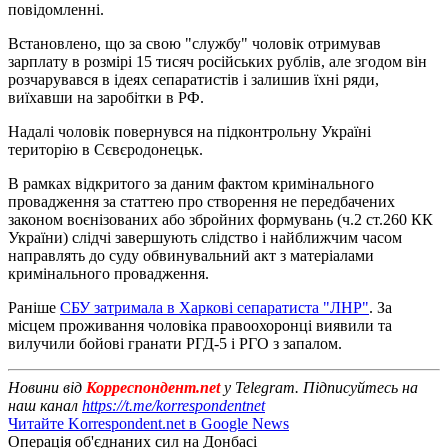
повідомленні.
Встановлено, що за свою "службу" чоловік отримував
зарплату в розмірі 15 тисяч російських рублів, але згодом він
розчарувався в ідеях сепаратистів і залишив їхні ряди,
виїхавши на заробітки в РФ.
Надалі чоловік повернувся на підконтрольну Україні
територію в Сєвєродонецьк.
В рамках відкритого за даним фактом кримінального
провадження за статтею про створення не передбачених
законом воєнізованих або збройних формувань (ч.2 ст.260 КК
України) слідчі завершують слідство і найближчим часом
направлять до суду обвинувальний акт з матеріалами
кримінального провадження.
Раніше
СБУ затримала в Харкові сепаратиста "ЛНР"
. За
місцем проживання чоловіка правоохоронці виявили та
вилучили бойові гранати РГД-5 і РГО з запалом.
Новини від
Корреспондент.net
у Telegram. Підписуйтесь на
наш канал
https://t.me/korrespondentnet
Читайте Korrespondent.net в Google News
Операція об'єднаних сил на Донбасі