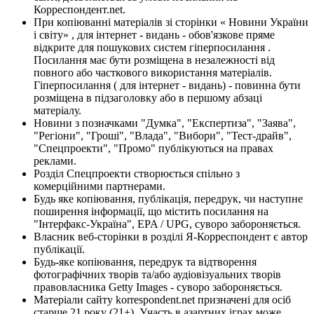
Корреспондент.net.
При копіюванні матеріалів зі сторінки « Новини України
і світу» , для інтернет - видань - обов'язкове пряме
відкрите для пошукових систем гіперпосилання .
Посилання має бути розміщена в незалежності від
повного або часткового використання матеріалів.
Гіперпосилання ( для інтернет - видань) - повинна бути
розміщена в підзаголовку або в першому абзаці
матеріалу.
Новини з позначками "Думка", "Експертиза", "Заява",
"Регіони", "Гроші", "Влада", "Вибори", "Тест-драйв",
"Спецпроекти", "Промо" публікуються на правах
реклами.
Розділ Спецпроекти створюється спільно з
комерційними партнерами.
Будь яке копіювання, публікація, передрук, чи наступне
поширення інформації, що містить посилання на
"Інтерфакс-Україна", EPA / UPG, суворо забороняється.
Власник веб-сторінки в розділі Я-Корреспондент є автор
публікації.
Будь-яке копіювання, передрук та відтворення
фотографічних творів та/або аудіовізуальних творів
правовласника Getty Images - суворо забороняється.
Матеріали сайту korrespondent.net призначені для осіб
старше 21 року (21+). Участь в азартних іграх може