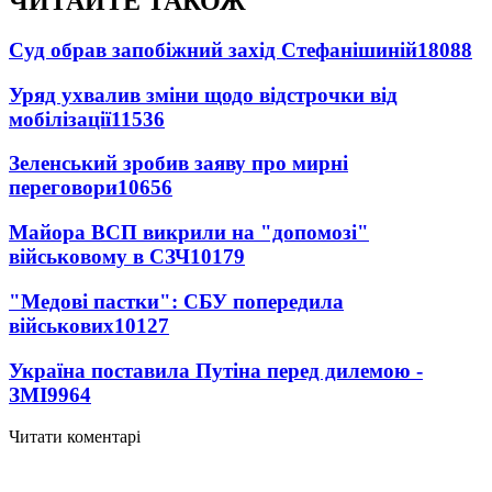
ЧИТАЙТЕ ТАКОЖ
Суд обрав запобіжний захід Стефанішиній
18088
Уряд ухвалив зміни щодо відстрочки від
мобілізації
11536
Зеленський зробив заяву про мирні
переговори
10656
Майора ВСП викрили на "допомозі"
військовому в СЗЧ
10179
"Медові пастки": СБУ попередила
військових
10127
Україна поставила Путіна перед дилемою -
ЗМІ
9964
Читати коментарі