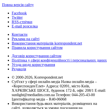
Повна версія сайту
Facebook
Twitter
RSS-стрічки
E-mail розсилка
Контакти
Реклама на сайті
Використання матеріалів korrespondent.net
Правила користування сайтом
Договір користування сайтом
Політика у сфері конфіденційності і персональних даних
Угода щодо користування
Редакція
© 2000-2026, Korrespondent.net
Суб'єкт у сфері онлайн-медіа Назва онлайн-медіа –
«КореспонденТ.net» Адреса: 02091, місто Київ,
ХАРКІВСЬКЕ ШОСЕ, будинок 172-Б, офіс 208/1 E-mail:
sunlight@mediadim.com.ua
Телефон: 044-205-43-00
Ідентифікатор медіа – R40-06068
Використання будь-яких матеріалів, розміщених на
сайті, дозволяється за умови посилання на