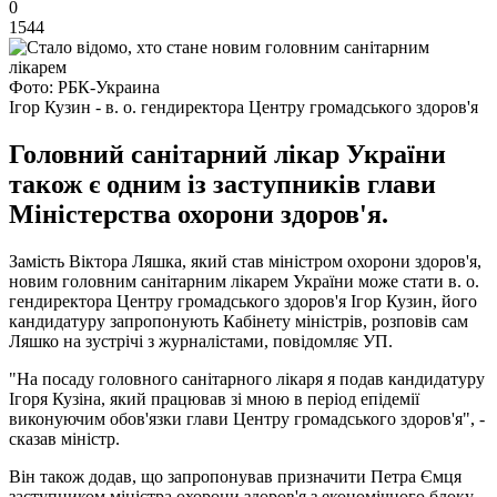
0
1544
Фото: РБК-Украина
Ігор Кузин - в. о. гендиректора Центру громадського здоров'я
Головний санітарний лікар України
також є одним із заступників глави
Міністерства охорони здоров'я.
Замість Віктора Ляшка, який став міністром охорони здоров'я,
новим головним санітарним лікарем України може стати в. о.
гендиректора Центру громадського здоров'я Ігор Кузин, його
кандидатуру запропонують Кабінету міністрів, розповів сам
Ляшко на зустрічі з журналістами, повідомляє УП.
"На посаду головного санітарного лікаря я подав кандидатуру
Ігоря Кузіна, який працював зі мною в період епідемії
виконуючим обов'язки глави Центру громадського здоров'я", -
сказав міністр.
Він також додав, що запропонував призначити Петра Ємця
заступником міністра охорони здоров'я з економічного блоку.