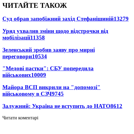
ЧИТАЙТЕ ТАКОЖ
Суд обрав запобіжний захід Стефанішиній
13279
Уряд ухвалив зміни щодо відстрочки від
мобілізації
11358
Зеленський зробив заяву про мирні
переговори
10534
"Медові пастки": СБУ попередила
військових
10009
Майора ВСП викрили на "допомозі"
військовому в СЗЧ
9745
Залужний: Україна не вступить до НАТО
8612
Читати коментарі