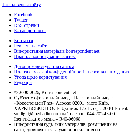
Повна версія сайту
Facebook
Twitter
RSS-стрічки
E-mail розсилка
Контакти
Реклама на сайті
Використання матеріалів korrespondent.net
Правила користування сайтом
Договір користування сайтом
Політика у сфері конфіденційності і персональних даних
Угода щодо користування
Редакція
© 2000-2026, Korrespondent.net
Суб'єкт у сфері онлайн-медіа Назва онлайн-медіа –
«КореспонденТ.net» Адреса: 02091, місто Київ,
ХАРКІВСЬКЕ ШОСЕ, будинок 172-Б, офіс 208/1 E-mail:
sunlight@mediadim.com.ua
Телефон: 044-205-43-00
Ідентифікатор медіа – R40-06068
Використання будь-яких матеріалів, розміщених на
сайті, дозволяється за умови посилання на