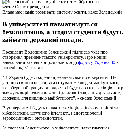
Фото: Офис президента
Влада має намір розвивати систему освіти, каже Зеленський
В університеті навчатимуться
безкоштовно, а згодом студенти будуть
займати державні посади.
Президент Володимир Зеленський підписав указ про
створення президентського університету. Про новий
навчальний заклад він розповів в ході
форуму Україна 30
в
понеділок, 31 травня.
"В Україні буде створено президентський університет. Це
установа вищої освіти, яка готуватиме людей майбутнього,
яка збере найкращих викладачів і буде навчати фахівців, котрі
зможуть вирішувати важливі державні завдання для захисту
держави, для викликів майбутнього", - сказав Зеленський.
В університеті будуть навчати фахівців з: інформаційної та
кібербезпеки, штучного інтелекту, нанотехнологій,
аерокосмічних і біотехнологій.
За словами Зеленського, в університеті навчатимуться