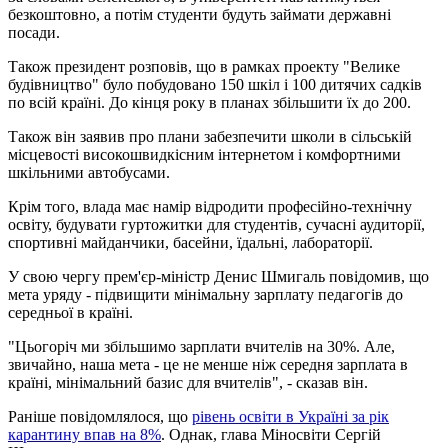
безкоштовно, а потім студенти будуть займати державні
посади.
Також президент розповів, що в рамках проекту "Велике
будівництво" було побудовано 150 шкіл і 100 дитячих садків
по всій країні. До кінця року в планах збільшити їх до 200.
Також він заявив про плани забезпечити школи в сільській
місцевості високошвидкісним інтернетом і комфортними
шкільними автобусами.
Крім того, влада має намір відродити професійно-технічну
освіту, будувати гуртожитки для студентів, сучасні аудиторії,
спортивні майданчики, басейни, їдальні, лабораторії.
У свою чергу прем'єр-міністр Денис Шмигаль повідомив, що
мета уряду - підвищити мінімальну зарплату педагогів до
середньої в країні.
"Цьогоріч ми збільшимо зарплати вчителів на 30%. Але,
звичайно, наша мета - це не менше ніж середня зарплата в
країні, мінімальний базис для вчителів", - сказав він.
Раніше повідомлялося, що
рівень освіти в Україні за рік
карантину впав на 8%
. Однак, глава Міносвіти Сергій