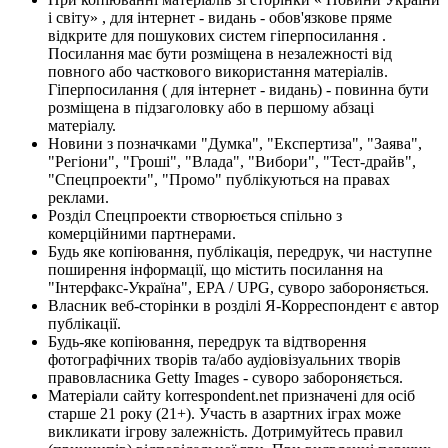
і світу» , для інтернет - видань - обов'язкове пряме
відкрите для пошукових систем гіперпосилання .
Посилання має бути розміщена в незалежності від
повного або часткового використання матеріалів.
Гіперпосилання ( для інтернет - видань) - повинна бути
розміщена в підзаголовку або в першому абзаці
матеріалу.
Новини з позначками "Думка", "Експертиза", "Заява",
"Регіони", "Гроші", "Влада", "Вибори", "Тест-драйв",
"Спецпроекти", "Промо" публікуються на правах
реклами.
Розділ Спецпроекти створюється спільно з
комерційними партнерами.
Будь яке копіювання, публікація, передрук, чи наступне
поширення інформації, що містить посилання на
"Інтерфакс-Україна", EPA / UPG, суворо забороняється.
Власник веб-сторінки в розділі Я-Корреспондент є автор
публікації.
Будь-яке копіювання, передрук та відтворення
фотографічних творів та/або аудіовізуальних творів
правовласника Getty Images - суворо забороняється.
Матеріали сайту korrespondent.net призначені для осіб
старше 21 року (21+). Участь в азартних іграх може
викликати ігрову залежність. Дотримуйтесь правил