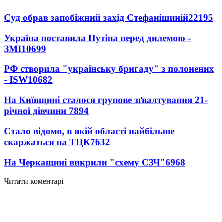
Суд обрав запобіжний захід Стефанішиній
22195
Україна поставила Путіна перед дилемою -
ЗМІ
10699
РФ створила "українську бригаду" з полонених
- ISW
10682
На Київщині сталося групове зґвалтування 21-
річної дівчини
7894
Стало відомо, в якій області найбільше
скаржаться на ТЦК
7632
На Черкащині викрили "схему СЗЧ"
6968
Читати коментарі