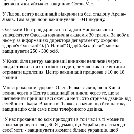
щеплення китайською вакциною CoronaVac.
У Львові центр вакцинації відкрили на базі стадіону Арена-
Львів. Там за дві доби вакцинували 1 041 людину.
Одеський Центр відкрився на стадіоні Національного
університету Одеська юридична академія 30 травня. За добу в
ньому, за інформацією директора департаменту охорони
здоров'я Одеської ОДА Наталії Одарій-Захар’євої, можна
вакцинувати 250 - 300 осіб.
У Києві біля центру вакцинації виникли величезні черги,
люди стояли в них по кілька годин, чимало так і не встигли
отримати щеплення. Центр вакцинації працював з 10 до 18
години.
Міністр охорони здоров'я Олег Ляшко заявив, що в Києві
великі черги в Центр вакцинації виникли через те, що за
щепленням прийшли всі охочі, а не ті, хто отримав дзвінок від
сімейного лікаря. Водночас Ляшко зазначив, що йти на таку
вакцинацію слід саме після телефонного дзвінка.
"У нас прохання до всіх приходити в той час і в ті моменти,
коли запрошують людей. Я думаю, що Україна рухається до
своєї мети - вакцинувати якомога більше українців, щоб