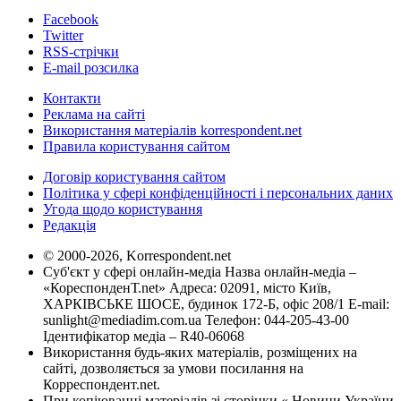
Facebook
Twitter
RSS-стрічки
E-mail розсилка
Контакти
Реклама на сайті
Використання матеріалів korrespondent.net
Правила користування сайтом
Договір користування сайтом
Політика у сфері конфіденційності і персональних даних
Угода щодо користування
Редакція
© 2000-2026, Korrespondent.net
Суб'єкт у сфері онлайн-медіа Назва онлайн-медіа –
«КореспонденТ.net» Адреса: 02091, місто Київ,
ХАРКІВСЬКЕ ШОСЕ, будинок 172-Б, офіс 208/1 E-mail:
sunlight@mediadim.com.ua
Телефон: 044-205-43-00
Ідентифікатор медіа – R40-06068
Використання будь-яких матеріалів, розміщених на
сайті, дозволяється за умови посилання на
Корреспондент.net.
При копіюванні матеріалів зі сторінки « Новини України