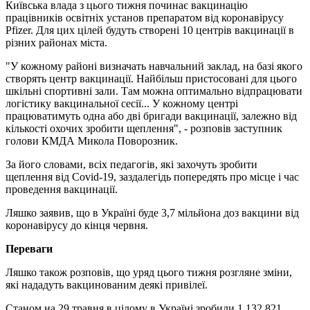
Київська влада з цього тижня починає вакцинацію
працівників освітніх установ препаратом від коронавірусу
Pfizer. Для цих цілей будуть створені 10 центрів вакцинації в
різних районах міста.
"У кожному районі визначать навчальний заклад, на базі якого
створять центр вакцинації. Найбільш пристосовані для цього
шкільні спортивні зали. Там можна оптимально відпрацювати
логістику вакцинальної сесії... У кожному центрі
працюватимуть одна або дві бригади вакцинації, залежно від
кількості охочих зробити щеплення", - розповів заступник
голови КМДА Микола Поворозник.
За його словами, всіх педагогів, які захочуть зробити
щеплення від Covid-19, заздалегідь попередять про місце і час
проведення вакцинації.
Ляшко заявив, що в Україні буде 3,7 мільйона доз вакцини від
коронавірусу до кінця червня.
Переваги
Ляшко також розповів, що уряд цього тижня розгляне зміни,
які нададуть вакцинованим деякі привілеї.
Станом на 29 травня в цілому в Україні зробили 1 132 821