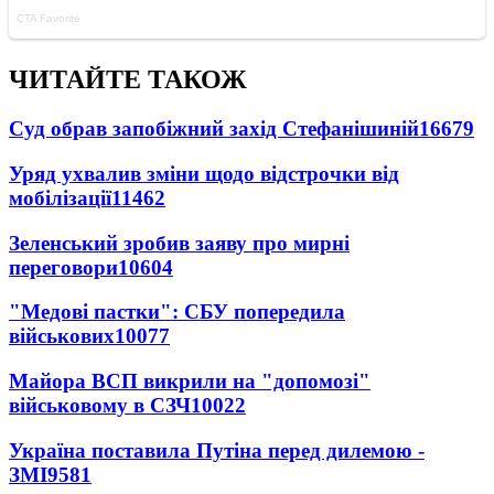
ЧИТАЙТЕ ТАКОЖ
Суд обрав запобіжний захід Стефанішиній
16679
Уряд ухвалив зміни щодо відстрочки від
мобілізації
11462
Зеленський зробив заяву про мирні
переговори
10604
"Медові пастки": СБУ попередила
військових
10077
Майора ВСП викрили на "допомозі"
військовому в СЗЧ
10022
Україна поставила Путіна перед дилемою -
ЗМІ
9581