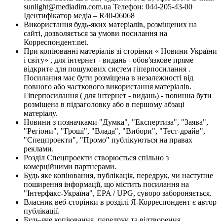
sunlight@mediadim.com.ua
Телефон: 044-205-43-00
Ідентифікатор медіа – R40-06068
Використання будь-яких матеріалів, розміщених на
сайті, дозволяється за умови посилання на
Корреспондент.net.
При копіюванні матеріалів зі сторінки « Новини України
і світу» , для інтернет - видань - обов'язкове пряме
відкрите для пошукових систем гіперпосилання .
Посилання має бути розміщена в незалежності від
повного або часткового використання матеріалів.
Гіперпосилання ( для інтернет - видань) - повинна бути
розміщена в підзаголовку або в першому абзаці
матеріалу.
Новини з позначками "Думка", "Експертиза", "Заява",
"Регіони", "Гроші", "Влада", "Вибори", "Тест-драйв",
"Спецпроекти", "Промо" публікуються на правах
реклами.
Розділ Спецпроекти створюється спільно з
комерційними партнерами.
Будь яке копіювання, публікація, передрук, чи наступне
поширення інформації, що містить посилання на
"Інтерфакс-Україна", EPA / UPG, суворо забороняється.
Власник веб-сторінки в розділі Я-Корреспондент є автор
публікації.
Будь-яке копіювання, передрук та відтворення