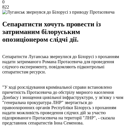
0
822
Сепаратисти хочуть провести із
затриманим білоруським
опозиціонером слідчі дії.
Сепаратисти Луганська звернулися до Білорусі з проханням
надати затриманого Романа Протасевича для проведення
слідчого експерименту, повідомляють підконтрольні
сепаратистам ресурси.
"У ході розслідування кримінальної справи встановлено
причетність Протасевича до обстрілу мирного населення
Донбасу і знищення цивільної інфраструктури, у зв'язку з чим
"генеральна прокуратура ЛНР" звертається до
правоохоронних органів Республіки Білорусь з проханням
надати можливість проведення слідчих дій за участю
підозрюваного Протасевича на території "ЛНР", - сказала
представник сепаратистів Інна Семенова.