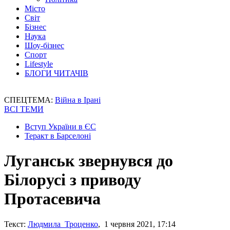
Місто
Світ
Бізнес
Наука
Шоу-бізнес
Спорт
Lifestyle
БЛОГИ ЧИТАЧІВ
СПЕЦТЕМА:
Війна в Ірані
ВСІ ТЕМИ
Вступ України в ЄС
Теракт в Барселоні
Луганськ звернувся до
Білорусі з приводу
Протасевича
Текст:
Людмила Троценко
, 1 червня 2021, 17:14