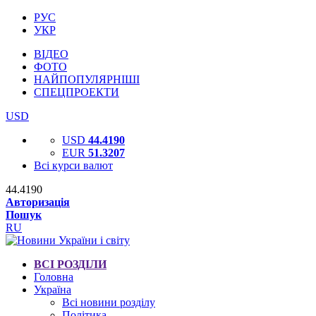
РУС
УКР
ВІДЕО
ФОТО
НАЙПОПУЛЯРНІШІ
СПЕЦПРОЕКТИ
USD
USD
44.4190
EUR
51.3207
Всі курси валют
44.4190
Авторизація
Пошук
RU
ВСІ РОЗДІЛИ
Головна
Україна
Всі новини розділу
Політика