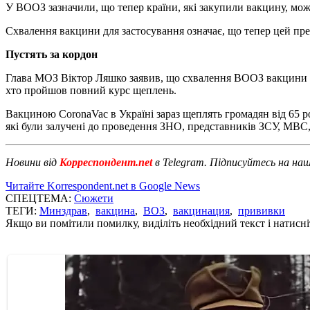
У ВООЗ зазначили, що тепер країни, які закупили вакцину, мож
Схвалення вакцини для застосування означає, що тепер цей пр
Пустять за кордон
Глава МОЗ Віктор Ляшко заявив, що схвалення ВООЗ вакцини Co
хто пройшов повний курс щеплень.
Вакциною CoronaVac в Україні зараз щеплять громадян від 65 ро
які були залучені до проведення ЗНО, представників ЗСУ, МВС,
Новини від
Корреспондент.net
в Telegram. Підписуйтесь на на
Читайте Korrespondent.net в Google News
СПЕЦТЕМА:
Сюжети
ТЕГИ:
Минздрав
,
вакцина
,
ВОЗ
,
вакцинация
,
прививки
Якщо ви помітили помилку, виділіть необхідний текст і натисніт