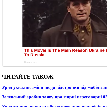
ЧИТАЙТЕ ТАКОЖ
Уряд ухвалив зміни щодо відстрочки від мобілізац
Зеленський зробив заяву про мирні переговори
10
Уряд змінив правила обслуговування чоловіків у