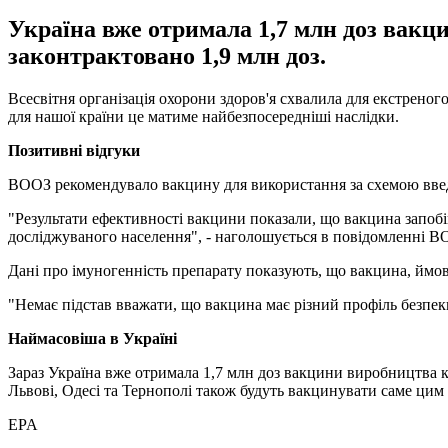
Україна вже отримала 1,7 млн доз вакц
законтрактовано 1,9 млн доз.
Всесвітня організація охорони здоров'я схвалила для екстреног
для нашої країни це матиме найбезпосередніші наслідки.
Позитивні відгуки
ВООЗ рекомендувало вакцину для використання за схемою введе
"Результати ефективності вакцини показали, що вакцина запоб
досліджуваного населення", - наголошується в повідомленні В
Дані про імуногенність препарату показують, що вакцина, ймові
"Немає підстав вважати, що вакцина має різний профіль безпеки
Наймасовіша в Україні
Зараз Україна вже отримала 1,7 млн ​​доз вакцини виробництва к
Львові, Одесі та Тернополі також будуть вакцинувати саме цим
EPA