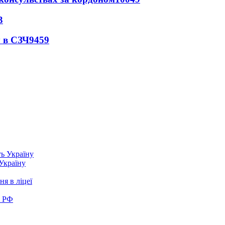
3
 в СЗЧ
9459
 Україну
я в ліцеї
в РФ