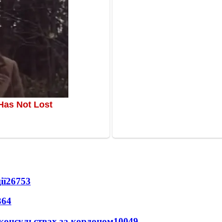
ії
26753
364
 консульствах за кордоном
10049