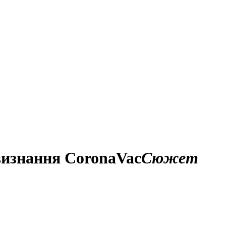
визнання CoronaVac
Сюжет