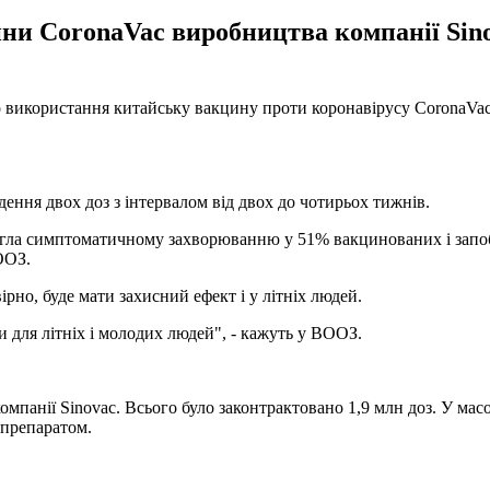
ини CoronaVac виробництва компанії Sin
о використання китайську вакцину проти коронавірусу CoronaVac в
ння двох доз з інтервалом від двох до чотирьох тижнів.
ігла симптоматичному захворюванню у 51% вакцинованих і запобі
ООЗ.
рно, буде мати захисний ефект і у літніх людей.
 для літніх і молодих людей", - кажуть у ВООЗ.
омпанії Sinovac. Всього було законтрактовано 1,9 млн доз. У мас
 препаратом.