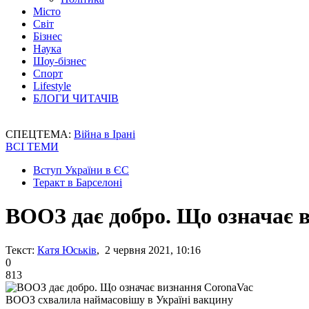
Місто
Світ
Бізнес
Наука
Шоу-бізнес
Спорт
Lifestyle
БЛОГИ ЧИТАЧІВ
СПЕЦТЕМА:
Війна в Ірані
ВСІ ТЕМИ
Вступ України в ЄС
Теракт в Барселоні
ВООЗ дає добро. Що означає 
Текст:
Катя Юськів
, 2 червня 2021, 10:16
0
813
ВООЗ схвалила наймасовішу в Україні вакцину