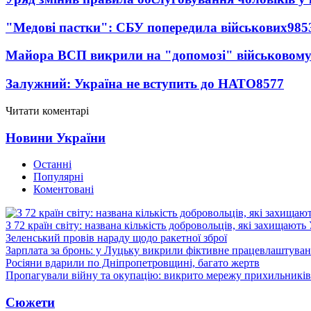
"Медові пастки": СБУ попередила військових
985
Майора ВСП викрили на "допомозі" військовому
Залужний: Україна не вступить до НАТО
8577
Читати коментарі
Новини України
Останні
Популярні
Коментовані
З 72 країн світу: названа кількість добровольців, які захищають
Зеленський провів нараду щодо ракетної зброї
Зарплата за бронь: у Луцьку викрили фіктивне працевлаштуванн
Росіяни вдарили по Дніпропетровщині, багато жертв
Пропагували війну та окупацію: викрито мережу прихильникі
Сюжети