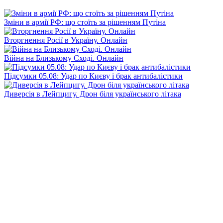
Зміни в армії РФ: що стоїть за рішенням Путіна
Вторгнення Росії в Україну. Онлайн
Війна на Близькому Сході. Онлайн
Підсумки 05.08: Удар по Києву і брак антибалістики
Диверсія в Лейпцигу. Дрон біля українського літака