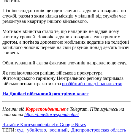
частини.
Пізніше солдат скоїв ще один злочин - задушив товариша по
службі, разом з яким кілька місяців у вільний від служби час
ремонтував квартиру іншого військового.
Мотивом вбивства стало те, що напарник не віддав йому
частину грошей. Чоловік задушив товариша електричним
дротом, а потім за допомогою мобільних додатків на телефоні
загиблого чоловік перевів на свій рахунок понад дев'ять тисяч
гривень.
Обвинувальний акт за фактами злочинів направлено до суду.
Як повідомлялося раніше, військова прокуратура
Житомирського гарнізону Центрального регіону затримала
військового-контрактника за
розбійний напад і насильство
.
На Донбасі військовий розстріляв колег
Новини від
Корреспондент.net
в Telegram. Підписуйтесь на
наш канал
https://t.me/korrespondentnet
Читайте Korrespondent.net в Google News
ТЕГИ:
суд
,
убийство
,
военный
,
Днепропетровская область