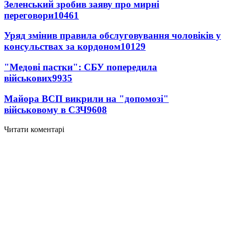
Зеленський зробив заяву про мирні
переговори
10461
Уряд змінив правила обслуговування чоловіків у
консульствах за кордоном
10129
"Медові пастки": СБУ попередила
військових
9935
Майора ВСП викрили на "допомозі"
військовому в СЗЧ
9608
Читати коментарі