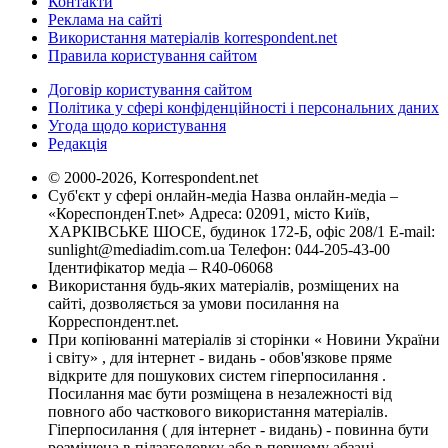
Контакти
Реклама на сайті
Використання матеріалів korrespondent.net
Правила користування сайтом
Договір користування сайтом
Політика у сфері конфіденційності і персональних даних
Угода щодо користування
Редакція
© 2000-2026, Korrespondent.net
Суб'єкт у сфері онлайн-медіа Назва онлайн-медіа –
«КореспонденТ.net» Адреса: 02091, місто Київ,
ХАРКІВСЬКЕ ШОСЕ, будинок 172-Б, офіс 208/1 E-mail:
sunlight@mediadim.com.ua
Телефон: 044-205-43-00
Ідентифікатор медіа – R40-06068
Використання будь-яких матеріалів, розміщених на
сайті, дозволяється за умови посилання на
Корреспондент.net.
При копіюванні матеріалів зі сторінки « Новини України
і світу» , для інтернет - видань - обов'язкове пряме
відкрите для пошукових систем гіперпосилання .
Посилання має бути розміщена в незалежності від
повного або часткового використання матеріалів.
Гіперпосилання ( для інтернет - видань) - повинна бути
розміщена в підзаголовку або в першому абзаці