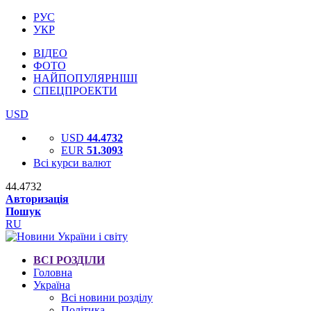
РУС
УКР
ВІДЕО
ФОТО
НАЙПОПУЛЯРНІШІ
СПЕЦПРОЕКТИ
USD
USD
44.4732
EUR
51.3093
Всі курси валют
44.4732
Авторизація
Пошук
RU
ВСІ РОЗДІЛИ
Головна
Україна
Всі новини розділу
Політика