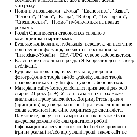
матеріалу.
Новини з позначками "Думка", "Експертиза", "Заява",
"Регіони", "Гроші", "Влада", "Вибори", "Тест-драйв",
"Спецпроекти", "Промо" публікуються на правах
реклами.
Розділ Спецпроекти створюється спільно з
комерційними партнерами.
Будь яке копіювання, публікація, передрук, чи наступне
поширення інформації, що містить посилання на
"Інтерфакс-Україна", EPA / UPG, суворо забороняється.
Власник веб-сторінки в розділі Я-Корреспондент є автор
публікації.
Будь-яке копіювання, передрук та відтворення
фотографічних творів та/або аудіовізуальних творів
правовласника Getty Images - суворо забороняється.
Матеріали сайту korrespondent.net призначені для осіб
старше 21 року (21+). Участь в азартних іграх може
викликати ігрову залежність. Дотримуйтесь правил
(принципів) відповідальної гри. При виявленні перших
ознак залежності негайно зверніться до спеціаліста.
Пам'ятайте, що участь в азартних іграх не може бути
джерелом доходів або альтернативою роботі.
Інформаційний ресурс korrespondent.net не проводить
ігри на реальні та/або віртуальні гроші, також сайт не